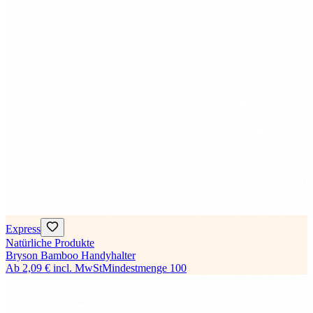
Express
Natürliche Produkte
Bryson Bamboo Handyhalter
Ab
2,09 €
incl. MwSt
Mindestmenge
100