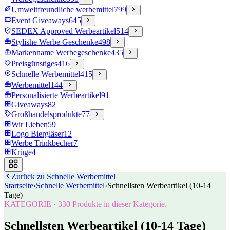
Umweltfreundliche werbemittel
799
Event Giveaways
645
SEDEX Approved Werbeartikel
514
Stylishe Werbe Geschenke
498
Markenname Werbegeschenke
435
Preisgünstiges
416
Schnelle Werbemittel
415
Werbemittel
144
Personalisierte Werbeartikel
91
Giveaways
82
Großhandelsprodukte
77
Wir Lieben
59
Logo Biergläser
12
Werbe Trinkbecher
7
Krüge
4
Zurück zu
Schnelle Werbemittel
Startseite
›
Schnelle Werbemittel
›
Schnellsten Werbeartikel (10-14
Tage)
KATEGORIE
·
330
Produkte in dieser Kategorie.
Schnellsten Werbeartikel (10-14 Tage)