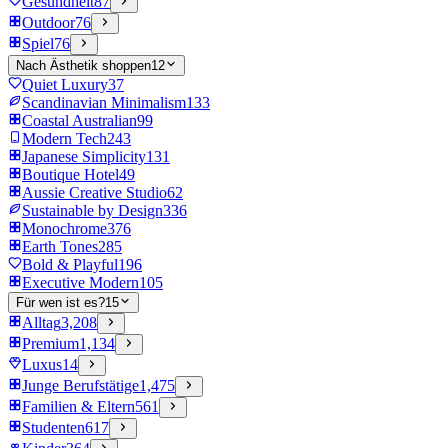
Gesundheit
87
Outdoor
76
Spiel
76
Nach Ästhetik shoppen
12
Quiet Luxury
37
Scandinavian Minimalism
133
Coastal Australian
99
Modern Tech
243
Japanese Simplicity
131
Boutique Hotel
49
Aussie Creative Studio
62
Sustainable by Design
336
Monochrome
376
Earth Tones
285
Bold & Playful
196
Executive Modern
105
Für wen ist es?
15
Alltag
3,208
Premium
1,134
Luxus
14
Junge Berufstätige
1,475
Familien & Eltern
561
Studenten
617