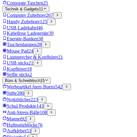
Corporate Taschen
25
Technik & Gadgets
11
Computer Zubehoer
267
Handy Zubehoer
125
USB Ladekabel
46
Kabellose Ladegeräte
39
Energie-Banken
38
Taschenlampen
28
Mouse Pad
24
Lautsprecher & Kopfhörer
21
USB sticks
21
Kopfhörer
18
Selfie sticks
2
Büro & Schreibtisch
15
Werbeartikel fuers Buero
542
Stifte
280
Notizbücher
223
Schul Produkte
143
Anti-Stress-Bälle
108
Magnet
92
Haftnotizblöcke
76
Aufkleber
53