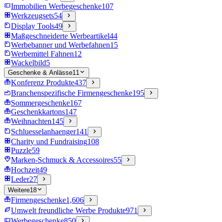
Immobilien Werbegeschenke
107
Werkzeugsets
54
Display Tools
49
Maßgeschneiderte Werbeartikel
44
Werbebanner und Werbefahnen
15
Werbemittel Fahnen
12
Wackelbild
5
Geschenke & Anlässe
11
Konferenz Produkte
437
Branchenspezifische Firmengeschenke
195
Sommergeschenke
167
Geschenkkartons
147
Weihnachten
145
Schluesselanhaenger
141
Charity und Fundraising
108
Puzzle
59
Marken-Schmuck & Accessoires
55
Hochzeit
49
Leder
27
Weitere
18
Firmengeschenke
1,606
Umwelt freundliche Werbe Produkte
971
Werbegeschenke
850