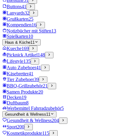
Bleistifte
51
Buttons
41
Lanyards
32
Grußkarten
25
Kompendien
16
Notizbücher mit Stiften
13
Spielkarten
10
Haus & Küche
11
Kueche
169
Picknick Artikel
148
Lifestyle
135
Auto Zubehoer
41
Käsebretter
41
Tier Zubehoer
39
BBQ-Grillzubehör
21
Samen Produkte
20
Decken
19
Duftbaum
8
Werbemittel Fahrradzubehör
5
Gesundheit & Wellness
11
Gesundheit & Wellness
204
Sport
200
Kosmetikprodukte
115