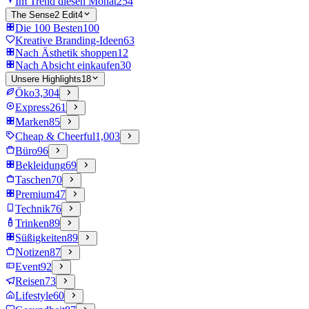
Im Trend diesen Monat
254
The Sense2 Edit
4
Die 100 Besten
100
Kreative Branding-Ideen
63
Nach Ästhetik shoppen
12
Nach Absicht einkaufen
30
Unsere Highlights
18
Öko
3,304
Express
261
Marken
85
Cheap & Cheerful
1,003
Büro
96
Bekleidung
69
Taschen
70
Premium
47
Technik
76
Trinken
89
Süßigkeiten
89
Notizen
87
Event
92
Reisen
73
Lifestyle
60