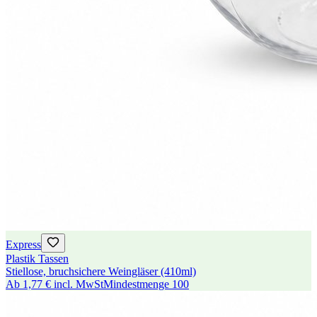
Express
Plastik Tassen
Stiellose, bruchsichere Weingläser (410ml)
Ab
1,77 €
incl. MwSt
Mindestmenge
100