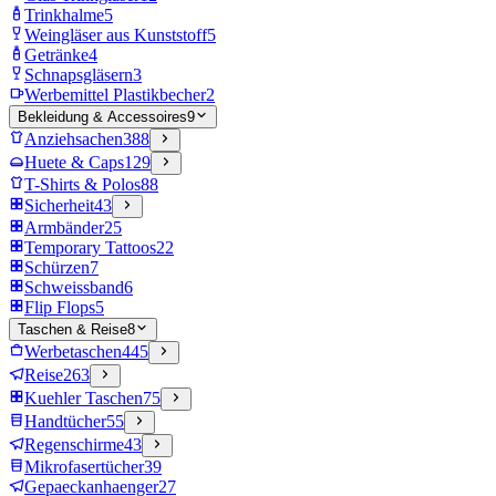
Trinkhalme
5
Weingläser aus Kunststoff
5
Getränke
4
Schnapsgläsern
3
Werbemittel Plastikbecher
2
Bekleidung & Accessoires
9
Anziehsachen
388
Huete & Caps
129
T-Shirts & Polos
88
Sicherheit
43
Armbänder
25
Temporary Tattoos
22
Schürzen
7
Schweissband
6
Flip Flops
5
Taschen & Reise
8
Werbetaschen
445
Reise
263
Kuehler Taschen
75
Handtücher
55
Regenschirme
43
Mikrofasertücher
39
Gepaeckanhaenger
27