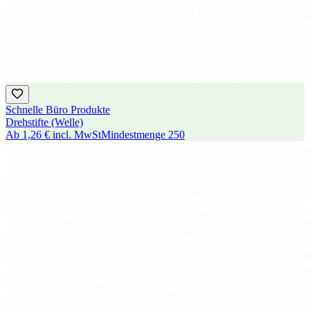
Schnelle Büro Produkte
Drehstifte (Welle)
Ab
1,26 €
incl. MwSt
Mindestmenge
250