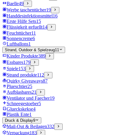
Baelle
49
Werbe taschentücher
19
Handdesinfektionsmittel
16
Erste Hilfe Sets
15
Flüssigkeit gefuellt
14
Feuchttücher
11
Sonnencreme
6
Luftballons
1
Strand, Outdoor & Spielzeug
11
Kinder Produkte
389
Essbares
179
Spiele
153
Strand produkte
112
Quirky Giveaways
87
Plueschtier
25
Aufblasbares
21
Ventilator und Faecher
19
Schneegestoeber
5
Glueckskekse
4
Plastik Ente
1
Druck & Display
9
Mail-Out & Beilagen
332
Verpackung
183