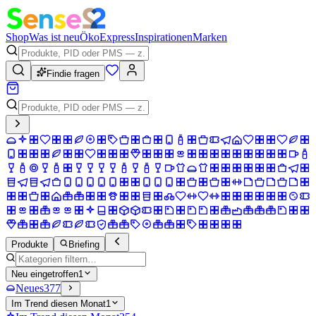
Shop
Was ist neu
Öko
Express
Inspirationen
Marken
Findie fragen
Produkte
Briefing
Neu eingetroffen
1
Neues
377
Im Trend diesen Monat
1