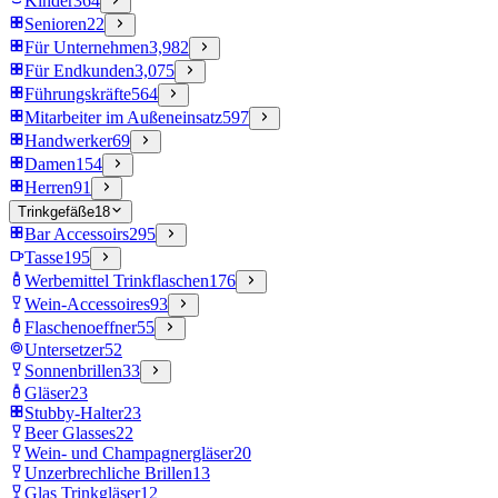
Kinder
364
Senioren
22
Für Unternehmen
3,982
Für Endkunden
3,075
Führungskräfte
564
Mitarbeiter im Außeneinsatz
597
Handwerker
69
Damen
154
Herren
91
Trinkgefäße
18
Bar Accessoirs
295
Tasse
195
Werbemittel Trinkflaschen
176
Wein-Accessoires
93
Flaschenoeffner
55
Untersetzer
52
Sonnenbrillen
33
Gläser
23
Stubby-Halter
23
Beer Glasses
22
Wein- und Champagnergläser
20
Unzerbrechliche Brillen
13
Glas Trinkgläser
12