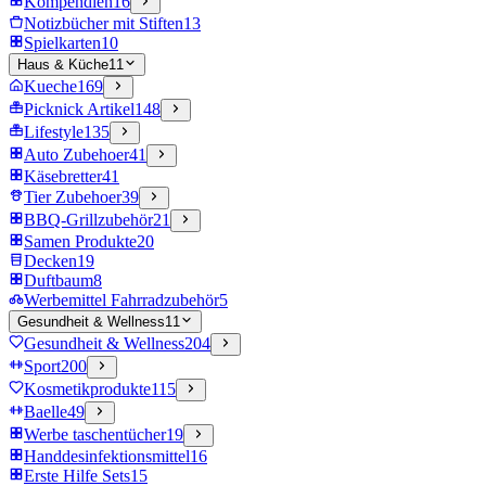
Kompendien
16
Notizbücher mit Stiften
13
Spielkarten
10
Haus & Küche
11
Kueche
169
Picknick Artikel
148
Lifestyle
135
Auto Zubehoer
41
Käsebretter
41
Tier Zubehoer
39
BBQ-Grillzubehör
21
Samen Produkte
20
Decken
19
Duftbaum
8
Werbemittel Fahrradzubehör
5
Gesundheit & Wellness
11
Gesundheit & Wellness
204
Sport
200
Kosmetikprodukte
115
Baelle
49
Werbe taschentücher
19
Handdesinfektionsmittel
16
Erste Hilfe Sets
15