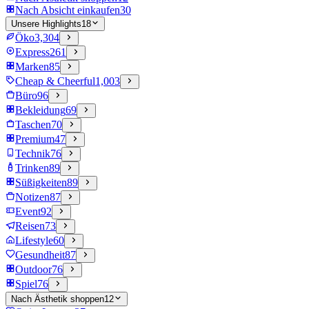
Nach Absicht einkaufen
30
Unsere Highlights
18
Öko
3,304
Express
261
Marken
85
Cheap & Cheerful
1,003
Büro
96
Bekleidung
69
Taschen
70
Premium
47
Technik
76
Trinken
89
Süßigkeiten
89
Notizen
87
Event
92
Reisen
73
Lifestyle
60
Gesundheit
87
Outdoor
76
Spiel
76
Nach Ästhetik shoppen
12