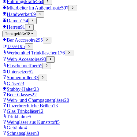
Führungskräfte
564
Mitarbeiter im Außeneinsatz
597
Handwerker
69
Damen
154
Herren
91
Trinkgefäße
18
Bar Accessoirs
295
Tasse
195
Werbemittel Trinkflaschen
176
Wein-Accessoires
93
Flaschenoeffner
55
Untersetzer
52
Sonnenbrillen
33
Gläser
23
Stubby-Halter
23
Beer Glasses
22
Wein- und Champagnergläser
20
Unzerbrechliche Brillen
13
Glas Trinkgläser
12
Trinkhalme
5
Weingläser aus Kunststoff
5
Getränke
4
Schnapsgläsern
3