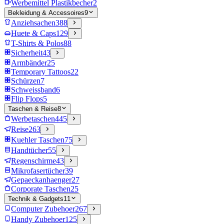
Werbemittel Plastikbecher
2
Bekleidung & Accessoires
9
Anziehsachen
388
Huete & Caps
129
T-Shirts & Polos
88
Sicherheit
43
Armbänder
25
Temporary Tattoos
22
Schürzen
7
Schweissband
6
Flip Flops
5
Taschen & Reise
8
Werbetaschen
445
Reise
263
Kuehler Taschen
75
Handtücher
55
Regenschirme
43
Mikrofasertücher
39
Gepaeckanhaenger
27
Corporate Taschen
25
Technik & Gadgets
11
Computer Zubehoer
267
Handy Zubehoer
125