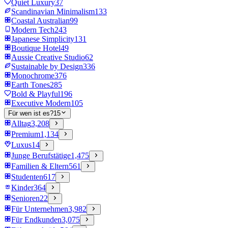
Quiet Luxury
37
Scandinavian Minimalism
133
Coastal Australian
99
Modern Tech
243
Japanese Simplicity
131
Boutique Hotel
49
Aussie Creative Studio
62
Sustainable by Design
336
Monochrome
376
Earth Tones
285
Bold & Playful
196
Executive Modern
105
Für wen ist es?
15
Alltag
3,208
Premium
1,134
Luxus
14
Junge Berufstätige
1,475
Familien & Eltern
561
Studenten
617
Kinder
364
Senioren
22
Für Unternehmen
3,982
Für Endkunden
3,075