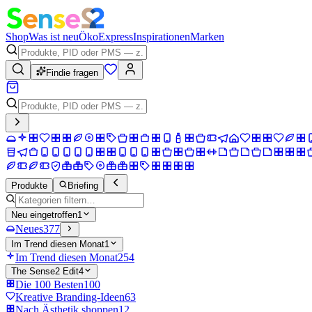
Shop
Was ist neu
Öko
Express
Inspirationen
Marken
Findie fragen
Produkte
Briefing
Neu eingetroffen
1
Neues
377
Im Trend diesen Monat
1
Im Trend diesen Monat
254
The Sense2 Edit
4
Die 100 Besten
100
Kreative Branding-Ideen
63
Nach Ästhetik shoppen
12