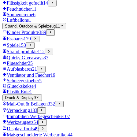
Flüssigkeit gefuellt
14
Feuchttücher
11
Sonnencreme
6
Luftballons
1
Strand, Outdoor & Spielzeug
11
Kinder Produkte
389
Essbares
179
Spiele
153
Strand produkte
112
Quirky Giveaways
87
Plueschtier
25
Aufblasbares
21
Ventilator und Faecher
19
Schneegestoeber
5
Glueckskekse
4
Plastik Ente
1
Druck & Display
9
Mail-Out & Beilagen
332
Verpackung
183
Immobilien Werbegeschenke
107
Werkzeugsets
54
Display Tools
49
Maßgeschneiderte Werbeartikel
44