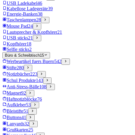
USB Ladekabel
46
Kabellose Ladegeräte
39
Energie-Banken
38
Taschenlampen
28
Mouse Pad
24
Lautsprecher & Kopfhörer
21
USB sticks
21
Kopfhörer
18
Selfie sticks
2
Büro & Schreibtisch
15
Werbeartikel fuers Buero
542
Stifte
280
Notizbücher
223
Schul Produkte
143
Anti-Stress-Bälle
108
Magnet
92
Haftnotizblöcke
76
Aufkleber
53
Bleistifte
51
Buttons
41
Lanyards
32
Grußkarten
25