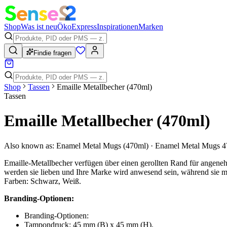
Shop
Was ist neu
Öko
Express
Inspirationen
Marken
Findie fragen
Shop
Tassen
Emaille Metallbecher (470ml)
Tassen
Emaille Metallbecher (470ml)
Also known as:
Enamel Metal Mugs (470ml) · Enamel Metal Mugs 
Emaille-Metallbecher verfügen über einen gerollten Rand für angene
werden sie lieben und Ihre Marke wird anwesend sein, während sie mi
Farben: Schwarz, Weiß.
Branding-Optionen:
Branding-Optionen:
Tampondruck: 45 mm (B) x 45 mm (H).