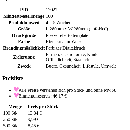
PID
13027
Mindestbestellmenge
100
Produktionszeit
4 – 6 Wochen
Größe
L 280mm x W 280mm (unfolded)
Druckgröße
Please refer to template
Farbe
Eigenkreation
Weiss
Brandingmöglichkeit
Farbiger Digitaldruck
Firmen, Gastronomie, Kinder,
Zielgruppe
Öffentlichkeit, Staatlich
Zweck
Buero, Gesundheit, Lifestyle, Umwelt
Preisliste
Alle Preise verstehen sich pro Stück und ohne MwSt.
Einrichtungspreis: 46,17 €
Menge
Preis pro Stück
100
Stk.
13,34 €
250
Stk.
9,99 €
500
Stk.
8,45 €