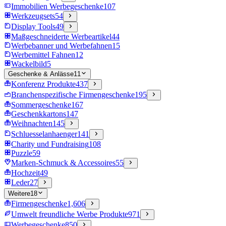
Immobilien Werbegeschenke
107
Werkzeugsets
54
Display Tools
49
Maßgeschneiderte Werbeartikel
44
Werbebanner und Werbefahnen
15
Werbemittel Fahnen
12
Wackelbild
5
Geschenke & Anlässe
11
Konferenz Produkte
437
Branchenspezifische Firmengeschenke
195
Sommergeschenke
167
Geschenkkartons
147
Weihnachten
145
Schluesselanhaenger
141
Charity und Fundraising
108
Puzzle
59
Marken-Schmuck & Accessoires
55
Hochzeit
49
Leder
27
Weitere
18
Firmengeschenke
1,606
Umwelt freundliche Werbe Produkte
971
Werbegeschenke
850