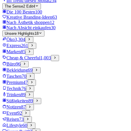
Im Trend diesen Monat
254
The Sense2 Edit
4
Die 100 Besten
100
Kreative Branding-Ideen
63
Nach Ästhetik shoppen
12
Nach Absicht einkaufen
30
Unsere Highlights
18
Öko
3,304
Express
261
Marken
85
Cheap & Cheerful
1,003
Büro
96
Bekleidung
69
Taschen
70
Premium
47
Technik
76
Trinken
89
Süßigkeiten
89
Notizen
87
Event
92
Reisen
73
Lifestyle
60