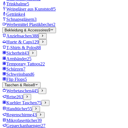
Trinkhalme
5
Weingläser aus Kunststoff
5
Getränke
4
Schnapsgläsern
3
Werbemittel Plastikbecher
2
Bekleidung & Accessoires
9
Anziehsachen
388
Huete & Caps
129
T-Shirts & Polos
88
Sicherheit
43
Armbänder
25
Temporary Tattoos
22
Schürzen
7
Schweissband
6
Flip Flops
5
Taschen & Reise
8
Werbetaschen
445
Reise
263
Kuehler Taschen
75
Handtücher
55
Regenschirme
43
Mikrofasertücher
39
Gepaeckanhaenger
27