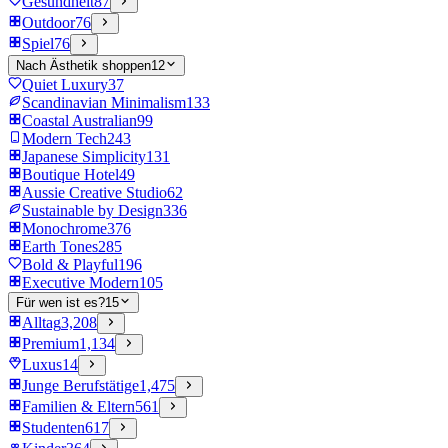
Gesundheit
87
Outdoor
76
Spiel
76
Nach Ästhetik shoppen
12
Quiet Luxury
37
Scandinavian Minimalism
133
Coastal Australian
99
Modern Tech
243
Japanese Simplicity
131
Boutique Hotel
49
Aussie Creative Studio
62
Sustainable by Design
336
Monochrome
376
Earth Tones
285
Bold & Playful
196
Executive Modern
105
Für wen ist es?
15
Alltag
3,208
Premium
1,134
Luxus
14
Junge Berufstätige
1,475
Familien & Eltern
561
Studenten
617