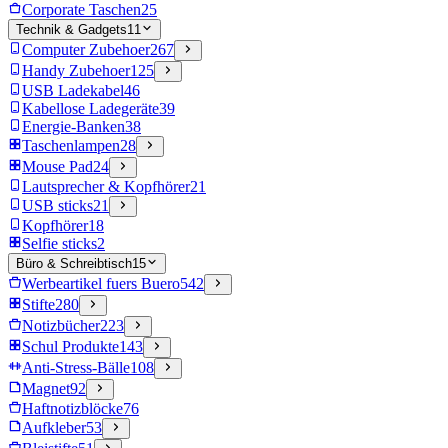
Corporate Taschen
25
Technik & Gadgets
11
Computer Zubehoer
267
Handy Zubehoer
125
USB Ladekabel
46
Kabellose Ladegeräte
39
Energie-Banken
38
Taschenlampen
28
Mouse Pad
24
Lautsprecher & Kopfhörer
21
USB sticks
21
Kopfhörer
18
Selfie sticks
2
Büro & Schreibtisch
15
Werbeartikel fuers Buero
542
Stifte
280
Notizbücher
223
Schul Produkte
143
Anti-Stress-Bälle
108
Magnet
92
Haftnotizblöcke
76
Aufkleber
53