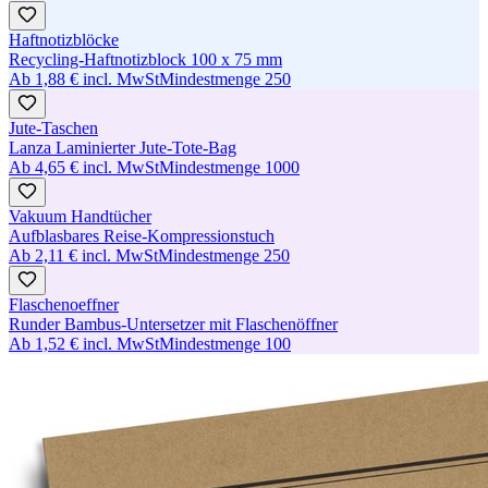
Haftnotizblöcke
Recycling-Haftnotizblock 100 x 75 mm
Ab
1,88 €
incl. MwSt
Mindestmenge
250
Jute-Taschen
Lanza Laminierter Jute-Tote-Bag
Ab
4,65 €
incl. MwSt
Mindestmenge
1000
Vakuum Handtücher
Aufblasbares Reise-Kompressionstuch
Ab
2,11 €
incl. MwSt
Mindestmenge
250
Flaschenoeffner
Runder Bambus-Untersetzer mit Flaschenöffner
Ab
1,52 €
incl. MwSt
Mindestmenge
100