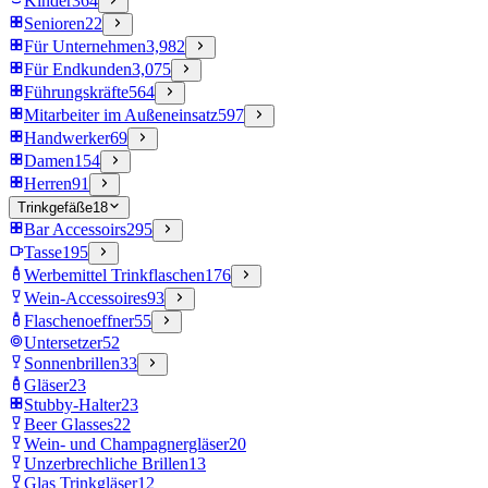
Kinder
364
Senioren
22
Für Unternehmen
3,982
Für Endkunden
3,075
Führungskräfte
564
Mitarbeiter im Außeneinsatz
597
Handwerker
69
Damen
154
Herren
91
Trinkgefäße
18
Bar Accessoirs
295
Tasse
195
Werbemittel Trinkflaschen
176
Wein-Accessoires
93
Flaschenoeffner
55
Untersetzer
52
Sonnenbrillen
33
Gläser
23
Stubby-Halter
23
Beer Glasses
22
Wein- und Champagnergläser
20
Unzerbrechliche Brillen
13
Glas Trinkgläser
12