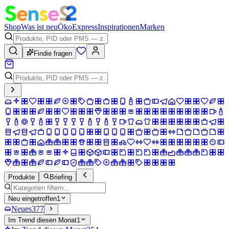
Shop
Was ist neu
Öko
Express
Inspirationen
Marken
Findie fragen
Produkte
Briefing
Neu eingetroffen
1
Neues
377
Im Trend diesen Monat
1