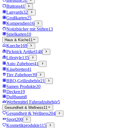
Bleistifte
51
Buttons
41
Lanyards
32
Grußkarten
25
Kompendien
16
Notizbücher mit Stiften
13
Spielkarten
10
Haus & Küche
11
Kueche
169
Picknick Artikel
148
Lifestyle
135
Auto Zubehoer
41
Käsebretter
41
Tier Zubehoer
39
BBQ-Grillzubehör
21
Samen Produkte
20
Decken
19
Duftbaum
8
Werbemittel Fahrradzubehör
5
Gesundheit & Wellness
11
Gesundheit & Wellness
204
Sport
200
Kosmetikprodukte
115