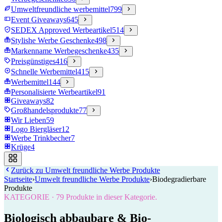
Umweltfreundliche werbemittel
799
Event Giveaways
645
SEDEX Approved Werbeartikel
514
Stylishe Werbe Geschenke
498
Markenname Werbegeschenke
435
Preisgünstiges
416
Schnelle Werbemittel
415
Werbemittel
144
Personalisierte Werbeartikel
91
Giveaways
82
Großhandelsprodukte
77
Wir Lieben
59
Logo Biergläser
12
Werbe Trinkbecher
7
Krüge
4
Zurück zu
Umwelt freundliche Werbe Produkte
Startseite
›
Umwelt freundliche Werbe Produkte
›
Biodegradierbare
Produkte
KATEGORIE
·
79
Produkte in dieser Kategorie.
Biologisch abbaubare & Bio-