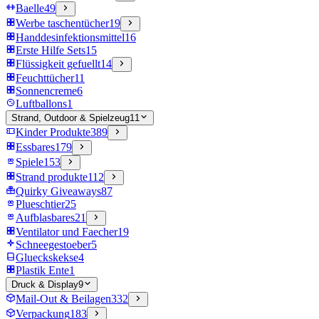
Baelle
49
Werbe taschentücher
19
Handdesinfektionsmittel
16
Erste Hilfe Sets
15
Flüssigkeit gefuellt
14
Feuchttücher
11
Sonnencreme
6
Luftballons
1
Strand, Outdoor & Spielzeug
11
Kinder Produkte
389
Essbares
179
Spiele
153
Strand produkte
112
Quirky Giveaways
87
Plueschtier
25
Aufblasbares
21
Ventilator und Faecher
19
Schneegestoeber
5
Glueckskekse
4
Plastik Ente
1
Druck & Display
9
Mail-Out & Beilagen
332
Verpackung
183