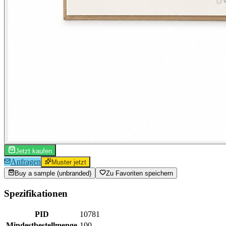
Jetzt kaufen
Anfragen
Muster jetzt
Buy a sample (unbranded)
Zu Favoriten speichern
Spezifikationen
PID
10781
Mindestbestellmenge
100