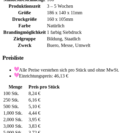
Produktionszeit
3 – 5 Wochen
Größe
186 x 140 x 11mm
Druckgröße
160 x 105mm
Farbe
Natürlich
Brandingmöglichkeit
1 farbig Siebdruck
Zielgruppe
Bildung, Staatlich
Zweck
Buero, Messe, Umwelt
Preisliste
Alle Preise verstehen sich pro Stück und ohne MwSt.
Einrichtungspreis: 46,13 €
Menge
Preis pro Stück
100
Stk.
8,24 €
250
Stk.
6,16 €
500
Stk.
5,10 €
1,000
Stk.
4,44 €
2,000
Stk.
3,95 €
3,000
Stk.
3,83 €
5,000
Stk.
3,72 €