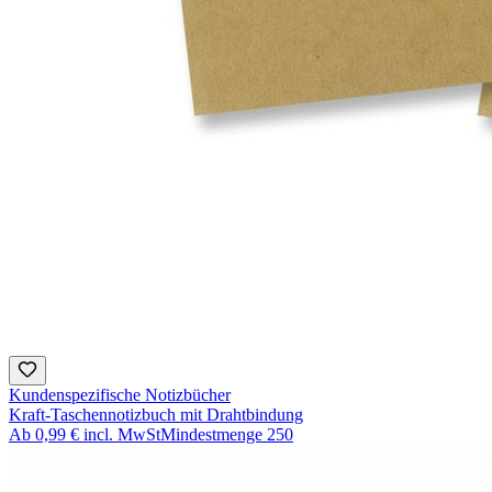
Kundenspezifische Notizbücher
Kraft-Taschennotizbuch mit Drahtbindung
Ab
0,99 €
incl. MwSt
Mindestmenge
250