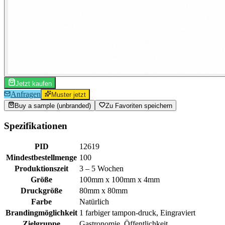
Jetzt kaufen
Anfragen
Muster jetzt
Buy a sample (unbranded)
Zu Favoriten speichern
Spezifikationen
PID
12619
Mindestbestellmenge
100
Produktionszeit
3 – 5 Wochen
Größe
100mm x 100mm x 4mm
Druckgröße
80mm x 80mm
Farbe
Natürlich
Brandingmöglichkeit
1 farbiger tampon-druck, Eingraviert
Zielgruppe
Gastronomie, Öffentlichkeit