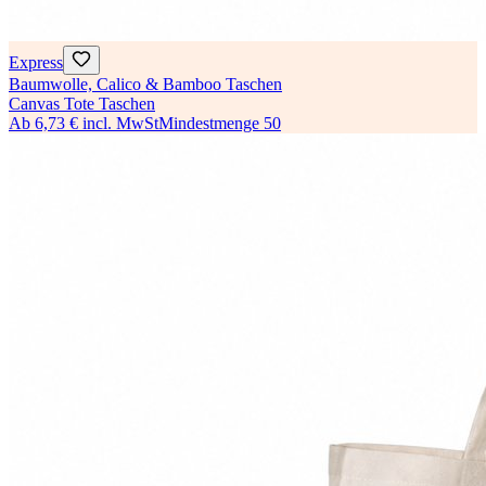
Express
Baumwolle, Calico & Bamboo Taschen
Canvas Tote Taschen
Ab
6,73 €
incl. MwSt
Mindestmenge
50