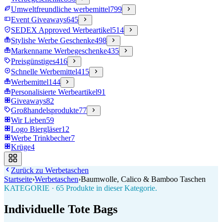
Umweltfreundliche werbemittel
799
Event Giveaways
645
SEDEX Approved Werbeartikel
514
Stylishe Werbe Geschenke
498
Markenname Werbegeschenke
435
Preisgünstiges
416
Schnelle Werbemittel
415
Werbemittel
144
Personalisierte Werbeartikel
91
Giveaways
82
Großhandelsprodukte
77
Wir Lieben
59
Logo Biergläser
12
Werbe Trinkbecher
7
Krüge
4
Zurück zu
Werbetaschen
Startseite
›
Werbetaschen
›
Baumwolle, Calico & Bamboo Taschen
KATEGORIE
·
65
Produkte in dieser Kategorie.
Individuelle Tote Bags