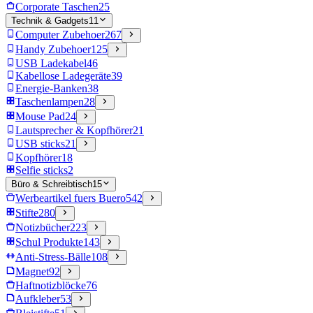
Corporate Taschen
25
Technik & Gadgets
11
Computer Zubehoer
267
Handy Zubehoer
125
USB Ladekabel
46
Kabellose Ladegeräte
39
Energie-Banken
38
Taschenlampen
28
Mouse Pad
24
Lautsprecher & Kopfhörer
21
USB sticks
21
Kopfhörer
18
Selfie sticks
2
Büro & Schreibtisch
15
Werbeartikel fuers Buero
542
Stifte
280
Notizbücher
223
Schul Produkte
143
Anti-Stress-Bälle
108
Magnet
92
Haftnotizblöcke
76
Aufkleber
53