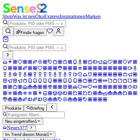
Shop
Was ist neu
Öko
Express
Inspirationen
Marken
Findie fragen
Produkte
Briefing
Neu eingetroffen
1
Neues
377
Im Trend diesen Monat
1