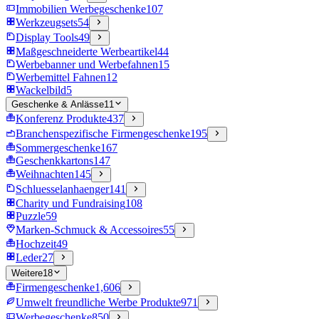
Immobilien Werbegeschenke
107
Werkzeugsets
54
Display Tools
49
Maßgeschneiderte Werbeartikel
44
Werbebanner und Werbefahnen
15
Werbemittel Fahnen
12
Wackelbild
5
Geschenke & Anlässe
11
Konferenz Produkte
437
Branchenspezifische Firmengeschenke
195
Sommergeschenke
167
Geschenkkartons
147
Weihnachten
145
Schluesselanhaenger
141
Charity und Fundraising
108
Puzzle
59
Marken-Schmuck & Accessoires
55
Hochzeit
49
Leder
27
Weitere
18
Firmengeschenke
1,606
Umwelt freundliche Werbe Produkte
971
Werbegeschenke
850