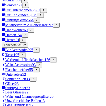
Kinder
364
Senioren
22
Für Unternehmen
3,982
Für Endkunden
3,075
Führungskräfte
564
Mitarbeiter im Außeneinsatz
597
Handwerker
69
Damen
154
Herren
91
Trinkgefäße
18
Bar Accessoirs
295
Tasse
195
Werbemittel Trinkflaschen
176
Wein-Accessoires
93
Flaschenoeffner
55
Untersetzer
52
Sonnenbrillen
33
Gläser
23
Stubby-Halter
23
Beer Glasses
22
Wein- und Champagnergläser
20
Unzerbrechliche Brillen
13
Glas Trinkgläser
12