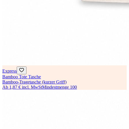
Express
Bamboo Tote Tasche
Bamboo-Tragetasche (kurzer Griff)
Ab
1,87 €
incl. MwSt
Mindestmenge
100