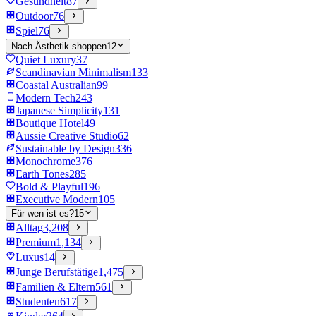
Gesundheit
87
Outdoor
76
Spiel
76
Nach Ästhetik shoppen
12
Quiet Luxury
37
Scandinavian Minimalism
133
Coastal Australian
99
Modern Tech
243
Japanese Simplicity
131
Boutique Hotel
49
Aussie Creative Studio
62
Sustainable by Design
336
Monochrome
376
Earth Tones
285
Bold & Playful
196
Executive Modern
105
Für wen ist es?
15
Alltag
3,208
Premium
1,134
Luxus
14
Junge Berufstätige
1,475
Familien & Eltern
561
Studenten
617