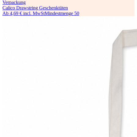
Verpackung
Calico Drawstring Geschenktüten
Ab
4,69 €
incl. MwSt
Mindestmenge
50