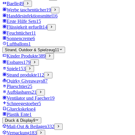
Baelle
49
Werbe taschentücher
19
Handdesinfektionsmittel
16
Erste Hilfe Sets
15
Flüssigkeit gefuellt
14
Feuchttücher
11
Sonnencreme
6
Luftballons
1
Strand, Outdoor & Spielzeug
11
Kinder Produkte
389
Essbares
179
Spiele
153
Strand produkte
112
Quirky Giveaways
87
Plueschtier
25
Aufblasbares
21
Ventilator und Faecher
19
Schneegestoeber
5
Glueckskekse
4
Plastik Ente
1
Druck & Display
9
Mail-Out & Beilagen
332
Verpackung
183