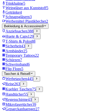
Trinkhalme
5
Weingläser aus Kunststoff
5
Getränke
4
Schnapsgläsern
3
Werbemittel Plastikbecher
2
Bekleidung & Accessoires
9
Anziehsachen
388
Huete & Caps
129
T-Shirts & Polos
88
Sicherheit
43
Armbänder
25
Temporary Tattoos
22
Schürzen
7
Schweissband
6
Flip Flops
5
Taschen & Reise
8
Werbetaschen
445
Reise
263
Kuehler Taschen
75
Handtücher
55
Regenschirme
43
Mikrofasertücher
39
Gepaeckanhaenger
27