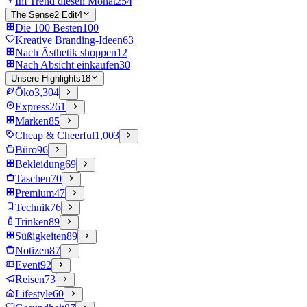
Im Trend diesen Monat
254
The Sense2 Edit
4
Die 100 Besten
100
Kreative Branding-Ideen
63
Nach Ästhetik shoppen
12
Nach Absicht einkaufen
30
Unsere Highlights
18
Öko
3,304
Express
261
Marken
85
Cheap & Cheerful
1,003
Büro
96
Bekleidung
69
Taschen
70
Premium
47
Technik
76
Trinken
89
Süßigkeiten
89
Notizen
87
Event
92
Reisen
73
Lifestyle
60