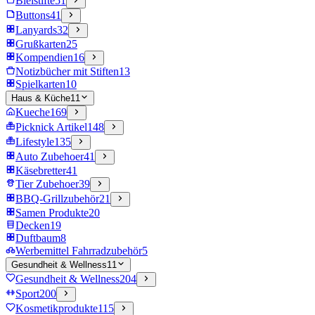
Bleistifte
51
Buttons
41
Lanyards
32
Grußkarten
25
Kompendien
16
Notizbücher mit Stiften
13
Spielkarten
10
Haus & Küche
11
Kueche
169
Picknick Artikel
148
Lifestyle
135
Auto Zubehoer
41
Käsebretter
41
Tier Zubehoer
39
BBQ-Grillzubehör
21
Samen Produkte
20
Decken
19
Duftbaum
8
Werbemittel Fahrradzubehör
5
Gesundheit & Wellness
11
Gesundheit & Wellness
204
Sport
200
Kosmetikprodukte
115