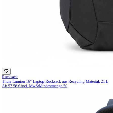
Rucksack
Thule Lumion 16" Laptop-Rucksack aus Recycling-Material, 21 L
Ab
57,58 €
incl. MwSt
Mindestmenge
50