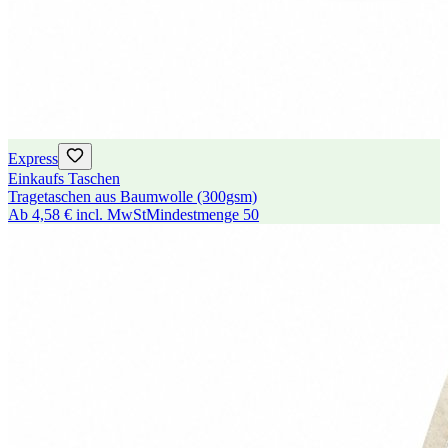
Express
Einkaufs Taschen
Tragetaschen aus Baumwolle (300gsm)
Ab
4,58 €
incl. MwSt
Mindestmenge
50