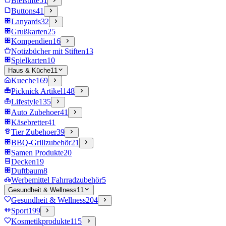
Bleistifte
51
Buttons
41
Lanyards
32
Grußkarten
25
Kompendien
16
Notizbücher mit Stiften
13
Spielkarten
10
Haus & Küche
11
Kueche
169
Picknick Artikel
148
Lifestyle
135
Auto Zubehoer
41
Käsebretter
41
Tier Zubehoer
39
BBQ-Grillzubehör
21
Samen Produkte
20
Decken
19
Duftbaum
8
Werbemittel Fahrradzubehör
5
Gesundheit & Wellness
11
Gesundheit & Wellness
204
Sport
199
Kosmetikprodukte
115