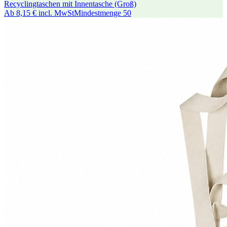
Recyclingtaschen mit Innentasche (Groß)
Ab
8,15 €
incl. MwSt
Mindestmenge
50