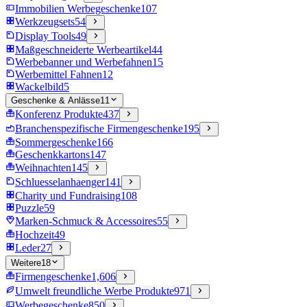
Immobilien Werbegeschenke
107
Werkzeugsets
54
Display Tools
49
Maßgeschneiderte Werbeartikel
44
Werbebanner und Werbefahnen
15
Werbemittel Fahnen
12
Wackelbild
5
Geschenke & Anlässe
11
Konferenz Produkte
437
Branchenspezifische Firmengeschenke
195
Sommergeschenke
166
Geschenkkartons
147
Weihnachten
145
Schluesselanhaenger
141
Charity und Fundraising
108
Puzzle
59
Marken-Schmuck & Accessoires
55
Hochzeit
49
Leder
27
Weitere
18
Firmengeschenke
1,606
Umwelt freundliche Werbe Produkte
971
Werbegeschenke
850