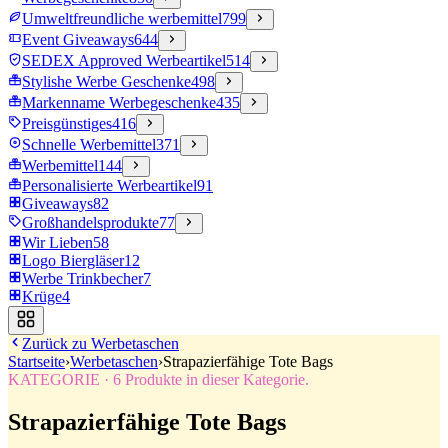
Umweltfreundliche werbemittel
799
Event Giveaways
644
SEDEX Approved Werbeartikel
514
Stylishe Werbe Geschenke
498
Markenname Werbegeschenke
435
Preisgünstiges
416
Schnelle Werbemittel
371
Werbemittel
144
Personalisierte Werbeartikel
91
Giveaways
82
Großhandelsprodukte
77
Wir Lieben
58
Logo Biergläser
12
Werbe Trinkbecher
7
Krüge
4
Zurück zu
Werbetaschen
Startseite
›
Werbetaschen
›
Strapazierfähige Tote Bags
KATEGORIE
·
6
Produkte in dieser Kategorie.
Strapazierfähige Tote Bags