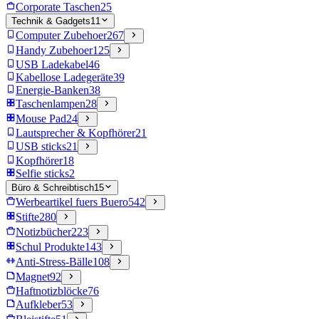
Corporate Taschen
25
Technik & Gadgets
11
Computer Zubehoer
267
Handy Zubehoer
125
USB Ladekabel
46
Kabellose Ladegeräte
39
Energie-Banken
38
Taschenlampen
28
Mouse Pad
24
Lautsprecher & Kopfhörer
21
USB sticks
21
Kopfhörer
18
Selfie sticks
2
Büro & Schreibtisch
15
Werbeartikel fuers Buero
542
Stifte
280
Notizbücher
223
Schul Produkte
143
Anti-Stress-Bälle
108
Magnet
92
Haftnotizblöcke
76
Aufkleber
53