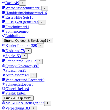
Baelle
49
Werbe taschentücher
19
Handdesinfektionsmittel
16
Erste Hilfe Sets
15
Flüssigkeit gefuellt
14
Feuchttücher
11
Sonnencreme
6
Luftballons
1
Strand, Outdoor & Spielzeug
11
Kinder Produkte
389
Essbares
178
Spiele
153
Strand produkte
112
Quirky Giveaways
87
Plueschtier
25
Aufblasbares
21
Ventilator und Faecher
19
Schneegestoeber
5
Glueckskekse
4
Plastik Ente
1
Druck & Display
9
Mail-Out & Beilagen
332
Verpackung
183