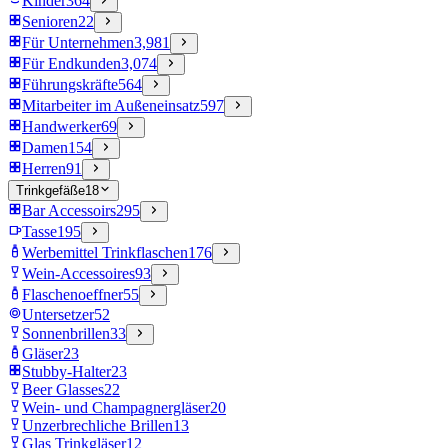
Kinder
364
Senioren
22
Für Unternehmen
3,981
Für Endkunden
3,074
Führungskräfte
564
Mitarbeiter im Außeneinsatz
597
Handwerker
69
Damen
154
Herren
91
Trinkgefäße
18
Bar Accessoirs
295
Tasse
195
Werbemittel Trinkflaschen
176
Wein-Accessoires
93
Flaschenoeffner
55
Untersetzer
52
Sonnenbrillen
33
Gläser
23
Stubby-Halter
23
Beer Glasses
22
Wein- und Champagnergläser
20
Unzerbrechliche Brillen
13
Glas Trinkgläser
12