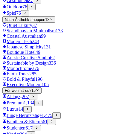
Gesundheit
87
Outdoor
76
Spiel
76
Nach Ästhetik shoppen
12
Quiet Luxury
37
Scandinavian Minimalism
133
Coastal Australian
99
Modern Tech
243
Japanese Simplicity
131
Boutique Hotel
49
Aussie Creative Studio
62
Sustainable by Design
336
Monochrome
376
Earth Tones
285
Bold & Playful
196
Executive Modern
105
Für wen ist es?
15
Alltag
3,207
Premium
1,134
Luxus
14
Junge Berufstätige
1,475
Familien & Eltern
561
Studenten
617