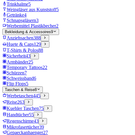
Trinkhalme
5
Weingläser aus Kunststoff
5
Getränke
4
Schnapsgläsern
3
Werbemittel Plastikbecher
2
Bekleidung & Accessoires
9
Anziehsachen
388
Huete & Caps
129
T-Shirts & Polos
88
Sicherheit
43
Armbänder
25
Temporary Tattoos
22
Schürzen
7
Schweissband
6
Flip Flops
5
Taschen & Reise
8
Werbetaschen
445
Reise
263
Kuehler Taschen
75
Handtücher
55
Regenschirme
43
Mikrofasertücher
39
Gepaeckanhaenger
27