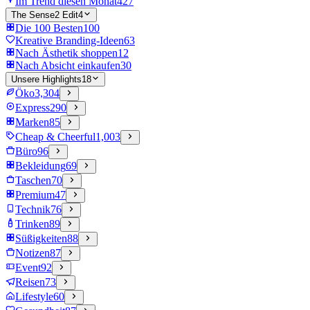
Im Trend diesen Monat
427
The Sense2 Edit
4
Die 100 Besten
100
Kreative Branding-Ideen
63
Nach Ästhetik shoppen
12
Nach Absicht einkaufen
30
Unsere Highlights
18
Öko
3,304
Express
290
Marken
85
Cheap & Cheerful
1,003
Büro
96
Bekleidung
69
Taschen
70
Premium
47
Technik
76
Trinken
89
Süßigkeiten
88
Notizen
87
Event
92
Reisen
73
Lifestyle
60