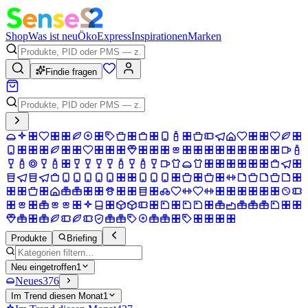
Shop
Was ist neu
Öko
Express
Inspirationen
Marken
Findie fragen
Produkte
Briefing
Neu eingetroffen
1
Neues
376
Im Trend diesen Monat
1