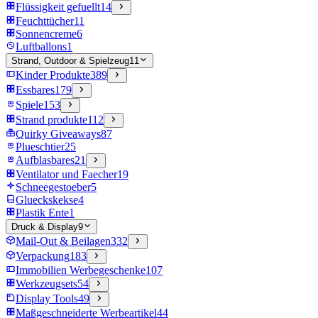
Flüssigkeit gefuellt
14
Feuchttücher
11
Sonnencreme
6
Luftballons
1
Strand, Outdoor & Spielzeug
11
Kinder Produkte
389
Essbares
179
Spiele
153
Strand produkte
112
Quirky Giveaways
87
Plueschtier
25
Aufblasbares
21
Ventilator und Faecher
19
Schneegestoeber
5
Glueckskekse
4
Plastik Ente
1
Druck & Display
9
Mail-Out & Beilagen
332
Verpackung
183
Immobilien Werbegeschenke
107
Werkzeugsets
54
Display Tools
49
Maßgeschneiderte Werbeartikel
44