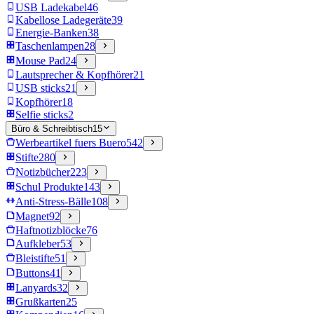
USB Ladekabel
46
Kabellose Ladegeräte
39
Energie-Banken
38
Taschenlampen
28
Mouse Pad
24
Lautsprecher & Kopfhörer
21
USB sticks
21
Kopfhörer
18
Selfie sticks
2
Büro & Schreibtisch
15
Werbeartikel fuers Buero
542
Stifte
280
Notizbücher
223
Schul Produkte
143
Anti-Stress-Bälle
108
Magnet
92
Haftnotizblöcke
76
Aufkleber
53
Bleistifte
51
Buttons
41
Lanyards
32
Grußkarten
25