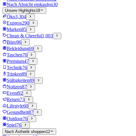
Nach Absicht einkaufen
30
Unsere Highlights
18
Öko
3,304
Express
290
Marken
85
Cheap & Cheerful
1,003
Büro
96
Bekleidung
69
Taschen
70
Premium
47
Technik
76
Trinken
89
Süßigkeiten
89
Notizen
87
Event
92
Reisen
73
Lifestyle
60
Gesundheit
87
Outdoor
76
Spiel
76
Nach Ästhetik shoppen
12