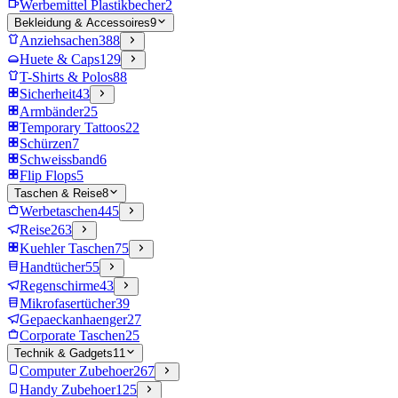
Werbemittel Plastikbecher
2
Bekleidung & Accessoires
9
Anziehsachen
388
Huete & Caps
129
T-Shirts & Polos
88
Sicherheit
43
Armbänder
25
Temporary Tattoos
22
Schürzen
7
Schweissband
6
Flip Flops
5
Taschen & Reise
8
Werbetaschen
445
Reise
263
Kuehler Taschen
75
Handtücher
55
Regenschirme
43
Mikrofasertücher
39
Gepaeckanhaenger
27
Corporate Taschen
25
Technik & Gadgets
11
Computer Zubehoer
267
Handy Zubehoer
125