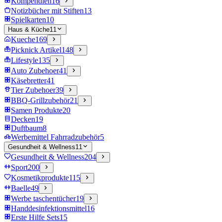
Kompendien
16
Notizbücher mit Stiften
13
Spielkarten
10
Haus & Küche
11
Kueche
169
Picknick Artikel
148
Lifestyle
135
Auto Zubehoer
41
Käsebretter
41
Tier Zubehoer
39
BBQ-Grillzubehör
21
Samen Produkte
20
Decken
19
Duftbaum
8
Werbemittel Fahrradzubehör
5
Gesundheit & Wellness
11
Gesundheit & Wellness
204
Sport
200
Kosmetikprodukte
115
Baelle
49
Werbe taschentücher
19
Handdesinfektionsmittel
16
Erste Hilfe Sets
15