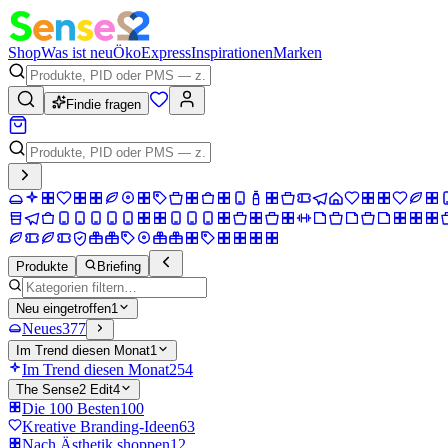
Shop
Was ist neu
Öko
Express
Inspirationen
Marken
Findie fragen
Produkte
Briefing
Neu eingetroffen
1
Neues
377
Im Trend diesen Monat
1
Im Trend diesen Monat
254
The Sense2 Edit
4
Die 100 Besten
100
Kreative Branding-Ideen
63
Nach Ästhetik shoppen
12