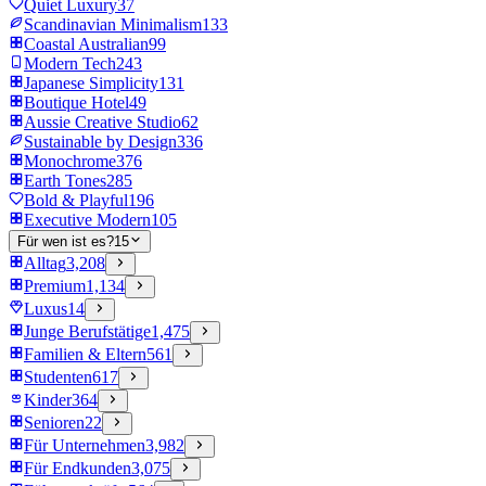
Quiet Luxury
37
Scandinavian Minimalism
133
Coastal Australian
99
Modern Tech
243
Japanese Simplicity
131
Boutique Hotel
49
Aussie Creative Studio
62
Sustainable by Design
336
Monochrome
376
Earth Tones
285
Bold & Playful
196
Executive Modern
105
Für wen ist es?
15
Alltag
3,208
Premium
1,134
Luxus
14
Junge Berufstätige
1,475
Familien & Eltern
561
Studenten
617
Kinder
364
Senioren
22
Für Unternehmen
3,982
Für Endkunden
3,075