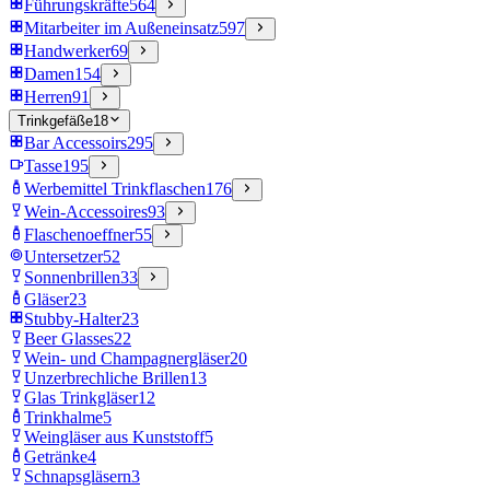
Führungskräfte
564
Mitarbeiter im Außeneinsatz
597
Handwerker
69
Damen
154
Herren
91
Trinkgefäße
18
Bar Accessoirs
295
Tasse
195
Werbemittel Trinkflaschen
176
Wein-Accessoires
93
Flaschenoeffner
55
Untersetzer
52
Sonnenbrillen
33
Gläser
23
Stubby-Halter
23
Beer Glasses
22
Wein- und Champagnergläser
20
Unzerbrechliche Brillen
13
Glas Trinkgläser
12
Trinkhalme
5
Weingläser aus Kunststoff
5
Getränke
4
Schnapsgläsern
3