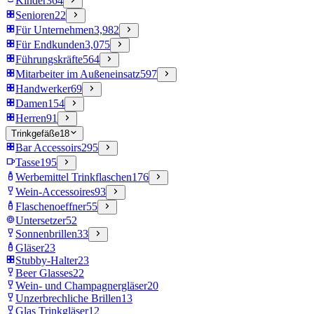
Kinder
364
Senioren
22
Für Unternehmen
3,982
Für Endkunden
3,075
Führungskräfte
564
Mitarbeiter im Außeneinsatz
597
Handwerker
69
Damen
154
Herren
91
Trinkgefäße
18
Bar Accessoirs
295
Tasse
195
Werbemittel Trinkflaschen
176
Wein-Accessoires
93
Flaschenoeffner
55
Untersetzer
52
Sonnenbrillen
33
Gläser
23
Stubby-Halter
23
Beer Glasses
22
Wein- und Champagnergläser
20
Unzerbrechliche Brillen
13
Glas Trinkgläser
12