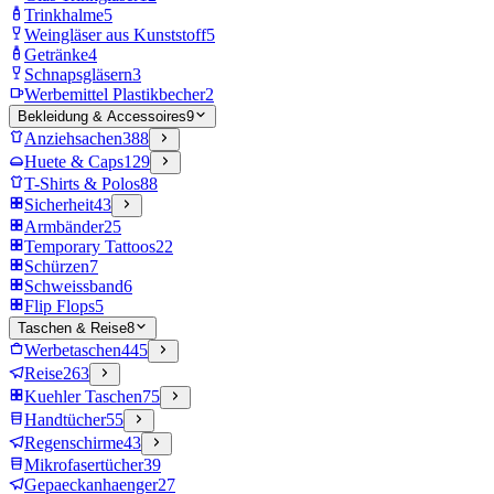
Trinkhalme
5
Weingläser aus Kunststoff
5
Getränke
4
Schnapsgläsern
3
Werbemittel Plastikbecher
2
Bekleidung & Accessoires
9
Anziehsachen
388
Huete & Caps
129
T-Shirts & Polos
88
Sicherheit
43
Armbänder
25
Temporary Tattoos
22
Schürzen
7
Schweissband
6
Flip Flops
5
Taschen & Reise
8
Werbetaschen
445
Reise
263
Kuehler Taschen
75
Handtücher
55
Regenschirme
43
Mikrofasertücher
39
Gepaeckanhaenger
27