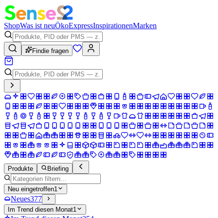
Shop
Was ist neu
Öko
Express
Inspirationen
Marken
Findie fragen
Produkte
Briefing
Neu eingetroffen
1
Neues
377
Im Trend diesen Monat
1