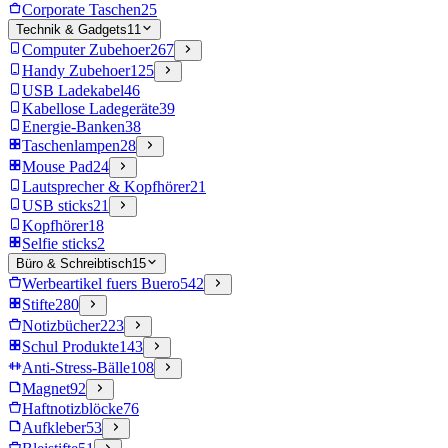
Corporate Taschen
25
Technik & Gadgets
11
Computer Zubehoer
267
Handy Zubehoer
125
USB Ladekabel
46
Kabellose Ladegeräte
39
Energie-Banken
38
Taschenlampen
28
Mouse Pad
24
Lautsprecher & Kopfhörer
21
USB sticks
21
Kopfhörer
18
Selfie sticks
2
Büro & Schreibtisch
15
Werbeartikel fuers Buero
542
Stifte
280
Notizbücher
223
Schul Produkte
143
Anti-Stress-Bälle
108
Magnet
92
Haftnotizblöcke
76
Aufkleber
53