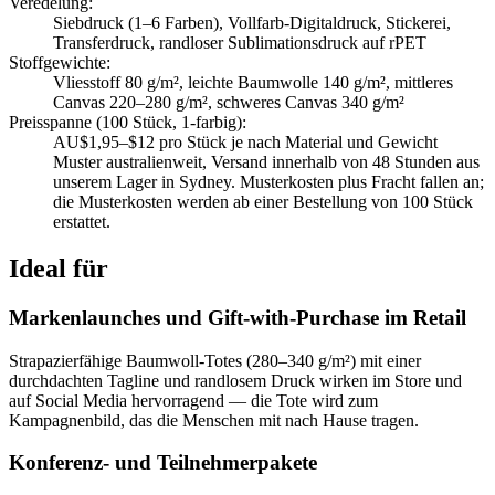
Veredelung
:
Siebdruck (1–6 Farben), Vollfarb-Digitaldruck, Stickerei,
Transferdruck, randloser Sublimationsdruck auf rPET
Stoffgewichte
:
Vliesstoff 80 g/m², leichte Baumwolle 140 g/m², mittleres
Canvas 220–280 g/m², schweres Canvas 340 g/m²
Preisspanne (100 Stück, 1-farbig)
:
AU$1,95–$12 pro Stück je nach Material und Gewicht
Muster australienweit, Versand innerhalb von 48 Stunden aus
unserem Lager in Sydney. Musterkosten plus Fracht fallen an;
die Musterkosten werden ab einer Bestellung von 100 Stück
erstattet.
Ideal für
Markenlaunches und Gift-with-Purchase im Retail
Strapazierfähige Baumwoll-Totes (280–340 g/m²) mit einer
durchdachten Tagline und randlosem Druck wirken im Store und
auf Social Media hervorragend — die Tote wird zum
Kampagnenbild, das die Menschen mit nach Hause tragen.
Konferenz- und Teilnehmerpakete