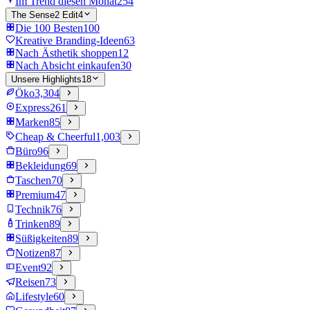
Im Trend diesen Monat
254
The Sense2 Edit
4
Die 100 Besten
100
Kreative Branding-Ideen
63
Nach Ästhetik shoppen
12
Nach Absicht einkaufen
30
Unsere Highlights
18
Öko
3,304
Express
261
Marken
85
Cheap & Cheerful
1,003
Büro
96
Bekleidung
69
Taschen
70
Premium
47
Technik
76
Trinken
89
Süßigkeiten
89
Notizen
87
Event
92
Reisen
73
Lifestyle
60