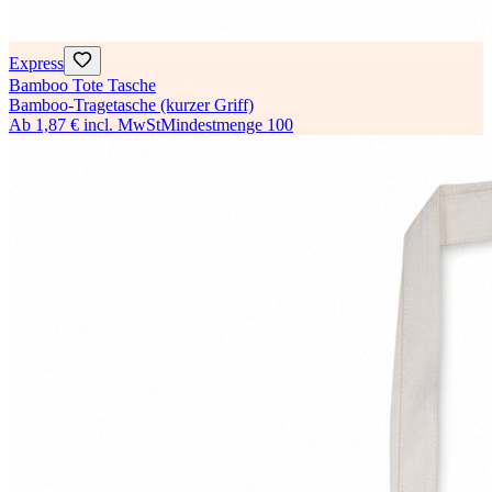
Express
Bamboo Tote Tasche
Bamboo-Tragetasche (kurzer Griff)
Ab
1,87 €
incl. MwSt
Mindestmenge
100