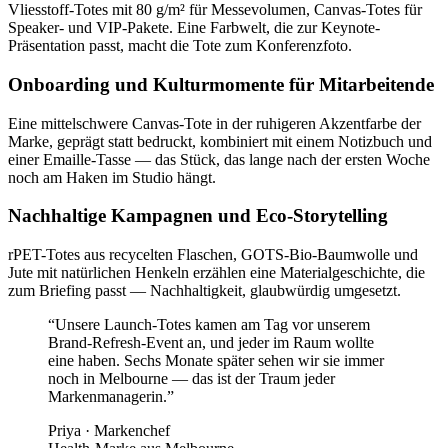
Vliesstoff-Totes mit 80 g/m² für Messevolumen, Canvas-Totes für
Speaker- und VIP-Pakete. Eine Farbwelt, die zur Keynote-
Präsentation passt, macht die Tote zum Konferenzfoto.
Onboarding und Kulturmomente für Mitarbeitende
Eine mittelschwere Canvas-Tote in der ruhigeren Akzentfarbe der
Marke, geprägt statt bedruckt, kombiniert mit einem Notizbuch und
einer Emaille-Tasse — das Stück, das lange nach der ersten Woche
noch am Haken im Studio hängt.
Nachhaltige Kampagnen und Eco-Storytelling
rPET-Totes aus recycelten Flaschen, GOTS-Bio-Baumwolle und
Jute mit natürlichen Henkeln erzählen eine Materialgeschichte, die
zum Briefing passt — Nachhaltigkeit, glaubwürdig umgesetzt.
“
Unsere Launch-Totes kamen am Tag vor unserem
Brand-Refresh-Event an, und jeder im Raum wollte
eine haben. Sechs Monate später sehen wir sie immer
noch in Melbourne — das ist der Traum jeder
Markenmanagerin.
”
Priya
·
Markenchef