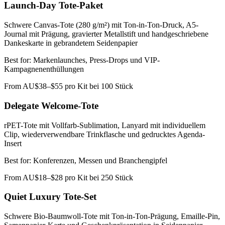
Launch-Day Tote-Paket
Schwere Canvas-Tote (280 g/m²) mit Ton-in-Ton-Druck, A5-
Journal mit Prägung, gravierter Metallstift und handgeschriebene
Dankeskarte in gebrandetem Seidenpapier
Best for:
Markenlaunches, Press-Drops und VIP-
Kampagnenenthüllungen
From
AU$38–$55 pro Kit bei 100 Stück
Delegate Welcome-Tote
rPET-Tote mit Vollfarb-Sublimation, Lanyard mit individuellem
Clip, wiederverwendbare Trinkflasche und gedrucktes Agenda-
Insert
Best for:
Konferenzen, Messen und Branchengipfel
From
AU$18–$28 pro Kit bei 250 Stück
Quiet Luxury Tote-Set
Schwere Bio-Baumwoll-Tote mit Ton-in-Ton-Prägung, Emaille-Pin,