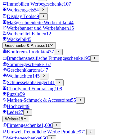
Immobilien Werbegeschenke
107
Werkzeugsets
54
Display Tools
49
Maßgeschneiderte Werbeartikel
44
Werbebanner und Werbefahnen
15
Werbemittel Fahnen
12
Wackelbild
5
Geschenke & Anlässe
11
Konferenz Produkte
437
Branchenspezifische Firmengeschenke
195
Sommergeschenke
167
Geschenkkartons
147
Weihnachten
145
Schluesselanhaenger
141
Charity und Fundraising
108
Puzzle
59
Marken-Schmuck & Accessoires
55
Hochzeit
49
Leder
27
Weitere
18
Firmengeschenke
1,606
Umwelt freundliche Werbe Produkte
971
Werbegeschenke
850