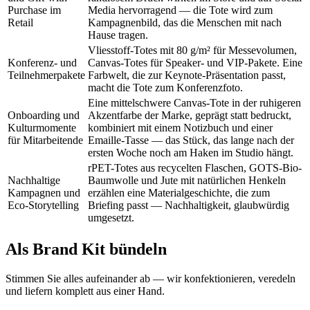
Purchase im
Media hervorragend — die Tote wird zum
Retail
Kampagnenbild, das die Menschen mit nach
Hause tragen.
Vliesstoff-Totes mit 80 g/m² für Messevolumen,
Konferenz- und
Canvas-Totes für Speaker- und VIP-Pakete. Eine
Teilnehmerpakete
Farbwelt, die zur Keynote-Präsentation passt,
macht die Tote zum Konferenzfoto.
Eine mittelschwere Canvas-Tote in der ruhigeren
Onboarding und
Akzentfarbe der Marke, geprägt statt bedruckt,
Kulturmomente
kombiniert mit einem Notizbuch und einer
für Mitarbeitende
Emaille-Tasse — das Stück, das lange nach der
ersten Woche noch am Haken im Studio hängt.
rPET-Totes aus recycelten Flaschen, GOTS-Bio-
Nachhaltige
Baumwolle und Jute mit natürlichen Henkeln
Kampagnen und
erzählen eine Materialgeschichte, die zum
Eco-Storytelling
Briefing passt — Nachhaltigkeit, glaubwürdig
umgesetzt.
Als Brand Kit bündeln
Stimmen Sie alles aufeinander ab — wir konfektionieren, veredeln
und liefern komplett aus einer Hand.