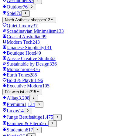
Gesundheit
87
Outdoor
76
Spiel
76
Nach Ästhetik shoppen
12
Quiet Luxury
37
Scandinavian Minimalism
133
Coastal Australian
99
Modern Tech
243
Japanese Simplicity
131
Boutique Hotel
49
Aussie Creative Studio
62
Sustainable by Design
336
Monochrome
376
Earth Tones
285
Bold & Playful
196
Executive Modern
105
Für wen ist es?
15
Alltag
3,208
Premium
1,134
Luxus
14
Junge Berufstätige
1,475
Familien & Eltern
561
Studenten
617