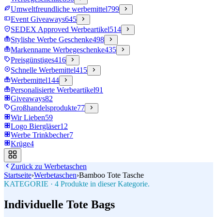
Umweltfreundliche werbemittel
799
Event Giveaways
645
SEDEX Approved Werbeartikel
514
Stylishe Werbe Geschenke
498
Markenname Werbegeschenke
435
Preisgünstiges
416
Schnelle Werbemittel
415
Werbemittel
144
Personalisierte Werbeartikel
91
Giveaways
82
Großhandelsprodukte
77
Wir Lieben
59
Logo Biergläser
12
Werbe Trinkbecher
7
Krüge
4
Zurück zu
Werbetaschen
Startseite
›
Werbetaschen
›
Bamboo Tote Tasche
KATEGORIE
·
4
Produkte in dieser Kategorie.
Individuelle Tote Bags