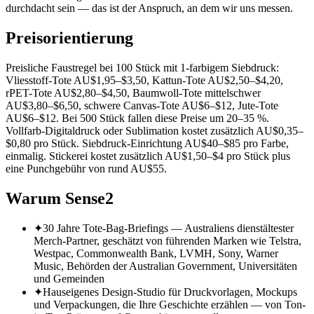
durchdacht sein — das ist der Anspruch, an dem wir uns messen.
Preisorientierung
Preisliche Faustregel bei 100 Stück mit 1-farbigem Siebdruck:
Vliesstoff-Tote AU$1,95–$3,50, Kattun-Tote AU$2,50–$4,20,
rPET-Tote AU$2,80–$4,50, Baumwoll-Tote mittelschwer
AU$3,80–$6,50, schwere Canvas-Tote AU$6–$12, Jute-Tote
AU$6–$12. Bei 500 Stück fallen diese Preise um 20–35 %.
Vollfarb-Digitaldruck oder Sublimation kostet zusätzlich AU$0,35–
$0,80 pro Stück. Siebdruck-Einrichtung AU$40–$85 pro Farbe,
einmalig. Stickerei kostet zusätzlich AU$1,50–$4 pro Stück plus
eine Punchgebühr von rund AU$55.
Warum Sense2
✦
30 Jahre Tote-Bag-Briefings — Australiens dienstältester
Merch-Partner, geschätzt von führenden Marken wie Telstra,
Westpac, Commonwealth Bank, LVMH, Sony, Warner
Music, Behörden der Australian Government, Universitäten
und Gemeinden
✦
Hauseigenes Design-Studio für Druckvorlagen, Mockups
und Verpackungen, die Ihre Geschichte erzählen — von Ton-