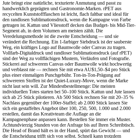
Jute bringt eine natürliche, texturierte Anmutung und passt zu
handwerklich geprägten und Gastronomie-Marken. rPET aus
recycelten Kunststoffflaschen ist leicht, flach faltbar und ideal für
den randlosen Sublimationsdruck, wenn die Kampagne von Farbe
getragen ist. Kattun und Vliesstoff decken das Budget- bis Mid-Tier-
Segment ab, in dem Volumen am meisten zählt. Die
Veredelungsmethode ist die zweite Entscheidung — und sie
verändert die Rechnung. Ein 1-farbiger Siebdruck ist der sauberste
Weg, ein kräftiges Logo auf Baumwolle oder Canvas zu tragen.
Vollfarb-Digitaldruck und randloser Sublimationsdruck (auf rPET)
sind der Weg zu vollflächigen Mustern, Verläufen und Fotografie.
Stickerei auf schwerem Canvas oder Baumwolle wirkt hochwertig
und verblasst nie — rechnen Sie mit etwa AU$1,50–$4 pro Stück
plus einer einmaligen Punchgebühr. Ton-in-Ton-Prägung auf
schwereren Stoffen ist der Quiet-Luxury-Move, wenn die Marke
nicht laut sein will. Zur Mindestbestellmenge: Die meisten
individuellen Totes starten bei 50–100 Stück. Kattun und Jute lassen
sich ab 25 Stück pilotieren. Ab 500 Stück rechnen Sie mit 20–35 %
Nachlass gegenüber der 100er-Staffel; ab 2.000 Stück lassen Sie
sich ein gestaffeltes Angebot über 100, 250, 500, 1.000 und 2.000
erstellen, damit das Kreativteam die Auflage an die
Kampagnenphase anpassen kann. Bestellen Sie immer ein Muster.
Achtundvierzig Stunden von der Anfrage bis auf Ihren Schreibtisch.
Die Head of Brand hält es in der Hand, spürt das Gewicht — und
die Entscheidung trifft sich von selbst. Schnell kann trotzdem