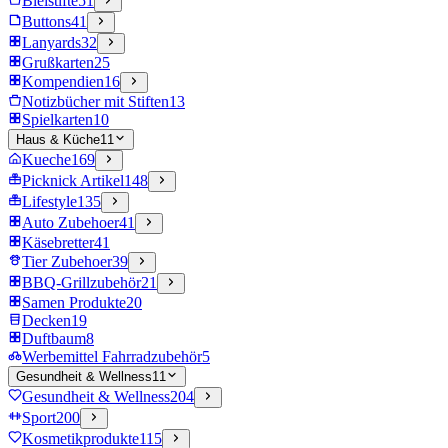
Bleistifte
51
Buttons
41
Lanyards
32
Grußkarten
25
Kompendien
16
Notizbücher mit Stiften
13
Spielkarten
10
Haus & Küche
11
Kueche
169
Picknick Artikel
148
Lifestyle
135
Auto Zubehoer
41
Käsebretter
41
Tier Zubehoer
39
BBQ-Grillzubehör
21
Samen Produkte
20
Decken
19
Duftbaum
8
Werbemittel Fahrradzubehör
5
Gesundheit & Wellness
11
Gesundheit & Wellness
204
Sport
200
Kosmetikprodukte
115