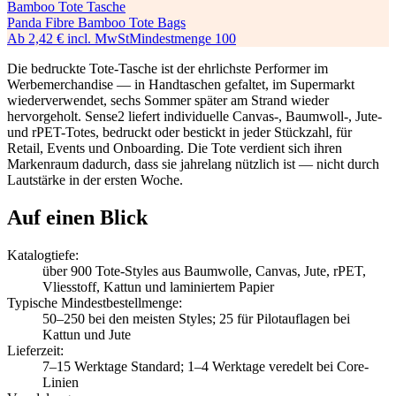
Bamboo Tote Tasche
Panda Fibre Bamboo Tote Bags
Ab
2,42 €
incl. MwSt
Mindestmenge
100
Die bedruckte Tote-Tasche ist der ehrlichste Performer im
Werbemerchandise — in Handtaschen gefaltet, im Supermarkt
wiederverwendet, sechs Sommer später am Strand wieder
hervorgeholt. Sense2 liefert individuelle Canvas-, Baumwoll-, Jute-
und rPET-Totes, bedruckt oder bestickt in jeder Stückzahl, für
Retail, Events und Onboarding. Die Tote verdient sich ihren
Markenraum dadurch, dass sie jahrelang nützlich ist — nicht durch
Lautstärke in der ersten Woche.
Auf einen Blick
Katalogtiefe
:
über 900 Tote-Styles aus Baumwolle, Canvas, Jute, rPET,
Vliesstoff, Kattun und laminiertem Papier
Typische Mindestbestellmenge
:
50–250 bei den meisten Styles; 25 für Pilotauflagen bei
Kattun und Jute
Lieferzeit
:
7–15 Werktage Standard; 1–4 Werktage veredelt bei Core-
Linien