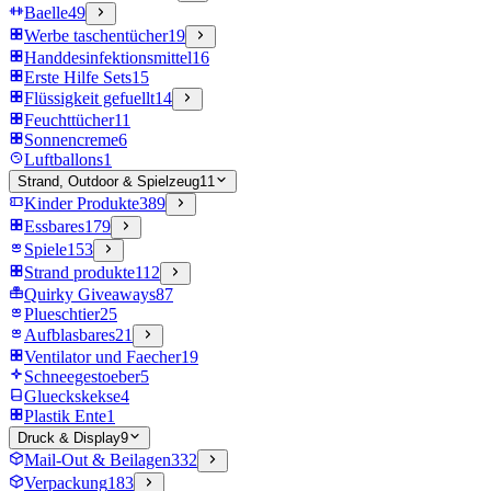
Baelle
49
Werbe taschentücher
19
Handdesinfektionsmittel
16
Erste Hilfe Sets
15
Flüssigkeit gefuellt
14
Feuchttücher
11
Sonnencreme
6
Luftballons
1
Strand, Outdoor & Spielzeug
11
Kinder Produkte
389
Essbares
179
Spiele
153
Strand produkte
112
Quirky Giveaways
87
Plueschtier
25
Aufblasbares
21
Ventilator und Faecher
19
Schneegestoeber
5
Glueckskekse
4
Plastik Ente
1
Druck & Display
9
Mail-Out & Beilagen
332
Verpackung
183