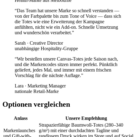
Health-Marke aus Melbourne
“
Das Team hat unsere Marke so schnell verstanden —
von der Farbpalette bis zum Tone of Voice — dass sich
die Totes wie eine Erweiterung der Kampagne
anfühlten, nicht wie ein Add-on. Schnelle Umsetzung
und wunderschön verarbeitet.
”
Sarah
·
Creative Director
unabhängige Hospitality-Gruppe
“
Wir bestellen unsere Canvas-Totes jede Saison nach,
und die Markencodes sitzen immer perfekt. Pünktlich
geliefert, jedes Mal, und immer mit einem frischen
Vorschlag für die nächste Auflage.
”
Lara
·
Marketing Manager
nationale Retail-Marke
Optionen vergleichen
Anlass
Unsere Empfehlung
Strapazierfähige Baumwoll-Totes (280–340
Markenlaunches
g/m²) mit einer durchdachten Tagline und
und Gift-with-
randlosem Druck wirken im Store und auf Social