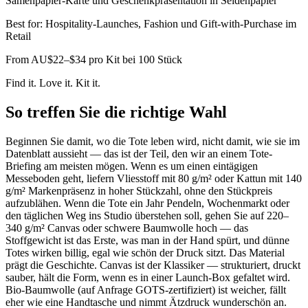
Samenpapier-Karte und Geschenkpräsentation in Seidenpapier
Best for:
Hospitality-Launches, Fashion und Gift-with-Purchase im
Retail
From
AU$22–$34 pro Kit bei 100 Stück
Find it. Love it. Kit it.
So treffen Sie die richtige Wahl
Beginnen Sie damit, wo die Tote leben wird, nicht damit, wie sie im
Datenblatt aussieht — das ist der Teil, den wir an einem Tote-
Briefing am meisten mögen. Wenn es um einen eintägigen
Messeboden geht, liefern Vliesstoff mit 80 g/m² oder Kattun mit 140
g/m² Markenpräsenz in hoher Stückzahl, ohne den Stückpreis
aufzublähen. Wenn die Tote ein Jahr Pendeln, Wochenmarkt oder
den täglichen Weg ins Studio überstehen soll, gehen Sie auf 220–
340 g/m² Canvas oder schwere Baumwolle hoch — das
Stoffgewicht ist das Erste, was man in der Hand spürt, und dünne
Totes wirken billig, egal wie schön der Druck sitzt. Das Material
prägt die Geschichte. Canvas ist der Klassiker — strukturiert, druckt
sauber, hält die Form, wenn es in einer Launch-Box gefaltet wird.
Bio-Baumwolle (auf Anfrage GOTS-zertifiziert) ist weicher, fällt
eher wie eine Handtasche und nimmt Ätzdruck wunderschön an.