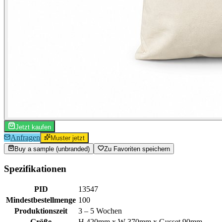
Jetzt kaufen
Anfragen
Muster jetzt
Buy a sample (unbranded)
Zu Favoriten speichern
Spezifikationen
PID
13547
Mindestbestellmenge
100
Produktionszeit
3 – 5 Wochen
Größe
H 420mm x W 370mm x Gusset 90mm