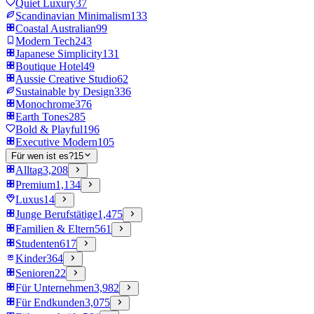
Quiet Luxury
37
Scandinavian Minimalism
133
Coastal Australian
99
Modern Tech
243
Japanese Simplicity
131
Boutique Hotel
49
Aussie Creative Studio
62
Sustainable by Design
336
Monochrome
376
Earth Tones
285
Bold & Playful
196
Executive Modern
105
Für wen ist es?
15
Alltag
3,208
Premium
1,134
Luxus
14
Junge Berufstätige
1,475
Familien & Eltern
561
Studenten
617
Kinder
364
Senioren
22
Für Unternehmen
3,982
Für Endkunden
3,075