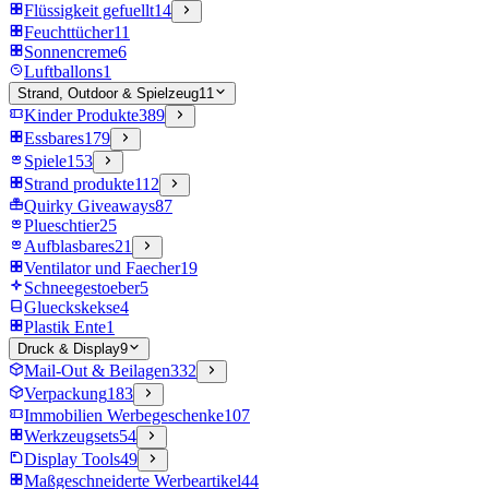
Flüssigkeit gefuellt
14
Feuchttücher
11
Sonnencreme
6
Luftballons
1
Strand, Outdoor & Spielzeug
11
Kinder Produkte
389
Essbares
179
Spiele
153
Strand produkte
112
Quirky Giveaways
87
Plueschtier
25
Aufblasbares
21
Ventilator und Faecher
19
Schneegestoeber
5
Glueckskekse
4
Plastik Ente
1
Druck & Display
9
Mail-Out & Beilagen
332
Verpackung
183
Immobilien Werbegeschenke
107
Werkzeugsets
54
Display Tools
49
Maßgeschneiderte Werbeartikel
44