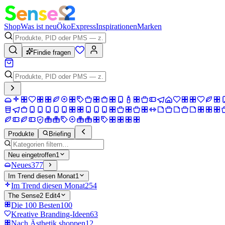
Shop
Was ist neu
Öko
Express
Inspirationen
Marken
Findie fragen
Produkte
Briefing
Neu eingetroffen
1
Neues
377
Im Trend diesen Monat
1
Im Trend diesen Monat
254
The Sense2 Edit
4
Die 100 Besten
100
Kreative Branding-Ideen
63
Nach Ästhetik shoppen
12