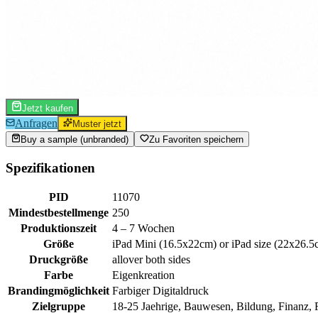
Jetzt kaufen
Anfragen
Muster jetzt
Buy a sample (unbranded)
Zu Favoriten speichern
Spezifikationen
PID
11070
Mindestbestellmenge
250
Produktionszeit
4 – 7 Wochen
Größe
iPad Mini (16.5x22cm) or iPad size (22x26.5
Druckgröße
allover both sides
Farbe
Eigenkreation
Brandingmöglichkeit
Farbiger Digitaldruck
Zielgruppe
18-25 Jaehrige, Bauwesen, Bildung, Finanz, F