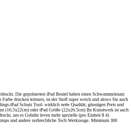
gedruckt. Die gepolsterten iPad Beutel haben einen Schwammeinsatz
e in Farbe drucken können, ist der Stoff super weich und alows Sie auch
ings-iPad Schutz Tool- wirklich nette Qualität, günstigen Preis und
ini (16.5x22cm) oder iPad Größe (22x26.5cm) Ihr Kunstwerk ist auch
ruckt, um es Gebühr leven mehr spezielle (pro Einheit $ 4)
Laptops und andere zerbrechliche Tech Werkzeuge. Minimum 300