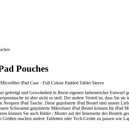
ouches
iPad Pouches
Microfiber iPad Case · Full Colour Padded Tablet Sleeve
ser gefertigt und Gewohnheit in Ihrem eigenen farbenreicher Entwurf 
oprentasche ist aber nicht so steif. Der andere Vorteil ist, dass Sie si
in Neopren iPad Tasche. Diese gepolsterte iPad Beutel sind unsere Liebl
nsere Schwamm gepolsterte Mikrofaser iPad Beutel können für iPad M
is können Sie auch Bilder / Muster auf der Innenseite des Beutels ged
ren Größen machen andere Tabletten oder Tech-Geräte zu passen wie 