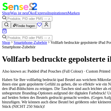
Shop
Was ist neu
Öko
Express
Inspirationen
Marken
Findie fragen
Shop
Smartphone-Zubehör
Vollfarb bedruckte gepolsterte iPad P
Smartphone-Zubehör
Vollfarb bedruckte gepolsterte 
Also known as:
Padded iPad Pouches (Full Colour) · Custom Printed 
Haben Sie Ihre vollfarbig bedruckt ipad Beutel aus weichem Mikrofa
ihnen eine gute gepolsterte Gefühl zu geben, die so effektiv wie ein Ne
den iPad-Bildschirm zu reinigen. Die Taschen sind auch leichter als e
unbegrenzte Branding-Optionen aufgrund der digitalen Farbdruck! U
auf beiden Seiten des Beutels gedruckt gemacht werden. (Gegen Aufpre
hinzufügen. Wir können auch diese Beutel bei größeren oder kleine
Stück (NICHT 250 Stück)!