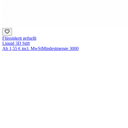
Flüssigkeit gefuellt
Liquid 3D Stift
Ab
1,55 €
incl. MwSt
Mindestmenge
3000