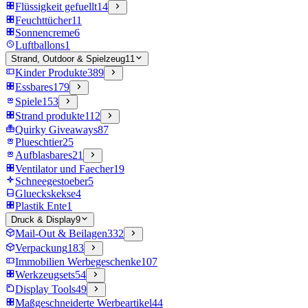
Flüssigkeit gefuellt
14
Feuchttücher
11
Sonnencreme
6
Luftballons
1
Strand, Outdoor & Spielzeug
11
Kinder Produkte
389
Essbares
179
Spiele
153
Strand produkte
112
Quirky Giveaways
87
Plueschtier
25
Aufblasbares
21
Ventilator und Faecher
19
Schneegestoeber
5
Glueckskekse
4
Plastik Ente
1
Druck & Display
9
Mail-Out & Beilagen
332
Verpackung
183
Immobilien Werbegeschenke
107
Werkzeugsets
54
Display Tools
49
Maßgeschneiderte Werbeartikel
44