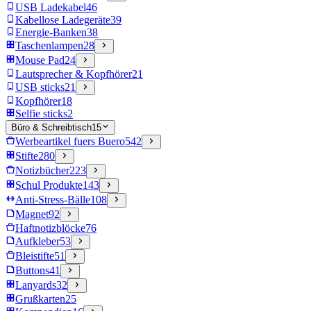
USB Ladekabel
46
Kabellose Ladegeräte
39
Energie-Banken
38
Taschenlampen
28
Mouse Pad
24
Lautsprecher & Kopfhörer
21
USB sticks
21
Kopfhörer
18
Selfie sticks
2
Büro & Schreibtisch
15
Werbeartikel fuers Buero
542
Stifte
280
Notizbücher
223
Schul Produkte
143
Anti-Stress-Bälle
108
Magnet
92
Haftnotizblöcke
76
Aufkleber
53
Bleistifte
51
Buttons
41
Lanyards
32
Grußkarten
25