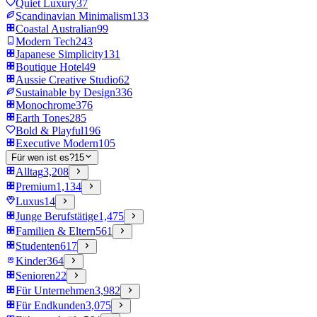
Quiet Luxury
37
Scandinavian Minimalism
133
Coastal Australian
99
Modern Tech
243
Japanese Simplicity
131
Boutique Hotel
49
Aussie Creative Studio
62
Sustainable by Design
336
Monochrome
376
Earth Tones
285
Bold & Playful
196
Executive Modern
105
Für wen ist es?
15
Alltag
3,208
Premium
1,134
Luxus
14
Junge Berufstätige
1,475
Familien & Eltern
561
Studenten
617
Kinder
364
Senioren
22
Für Unternehmen
3,982
Für Endkunden
3,075