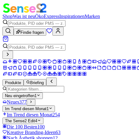
Shop
Was ist neu
Öko
Express
Inspirationen
Marken
Findie fragen
Produkte
Briefing
Neu eingetroffen
1
Neues
377
Im Trend diesen Monat
1
Im Trend diesen Monat
254
The Sense2 Edit
4
Die 100 Besten
100
Kreative Branding-Ideen
63
Nach Ästhetik shoppen
12