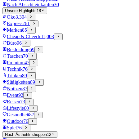
Nach Absicht einkaufen
30
Unsere Highlights
18
Öko
3,304
Express
261
Marken
85
Cheap & Cheerful
1,003
Büro
96
Bekleidung
69
Taschen
70
Premium
47
Technik
76
Trinken
89
Süßigkeiten
89
Notizen
87
Event
92
Reisen
73
Lifestyle
60
Gesundheit
87
Outdoor
76
Spiel
76
Nach Ästhetik shoppen
12