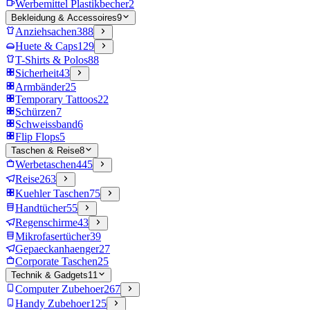
Werbemittel Plastikbecher
2
Bekleidung & Accessoires
9
Anziehsachen
388
Huete & Caps
129
T-Shirts & Polos
88
Sicherheit
43
Armbänder
25
Temporary Tattoos
22
Schürzen
7
Schweissband
6
Flip Flops
5
Taschen & Reise
8
Werbetaschen
445
Reise
263
Kuehler Taschen
75
Handtücher
55
Regenschirme
43
Mikrofasertücher
39
Gepaeckanhaenger
27
Corporate Taschen
25
Technik & Gadgets
11
Computer Zubehoer
267
Handy Zubehoer
125