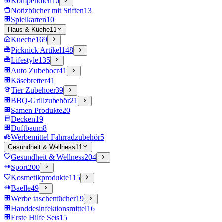
Kompendien
16
Notizbücher mit Stiften
13
Spielkarten
10
Haus & Küche
11
Kueche
169
Picknick Artikel
148
Lifestyle
135
Auto Zubehoer
41
Käsebretter
41
Tier Zubehoer
39
BBQ-Grillzubehör
21
Samen Produkte
20
Decken
19
Duftbaum
8
Werbemittel Fahrradzubehör
5
Gesundheit & Wellness
11
Gesundheit & Wellness
204
Sport
200
Kosmetikprodukte
115
Baelle
49
Werbe taschentücher
19
Handdesinfektionsmittel
16
Erste Hilfe Sets
15