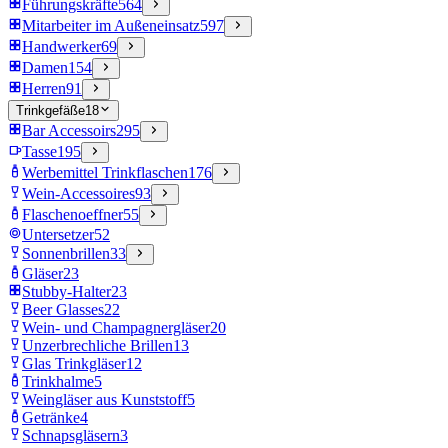
Führungskräfte
564
Mitarbeiter im Außeneinsatz
597
Handwerker
69
Damen
154
Herren
91
Trinkgefäße
18
Bar Accessoirs
295
Tasse
195
Werbemittel Trinkflaschen
176
Wein-Accessoires
93
Flaschenoeffner
55
Untersetzer
52
Sonnenbrillen
33
Gläser
23
Stubby-Halter
23
Beer Glasses
22
Wein- und Champagnergläser
20
Unzerbrechliche Brillen
13
Glas Trinkgläser
12
Trinkhalme
5
Weingläser aus Kunststoff
5
Getränke
4
Schnapsgläsern
3