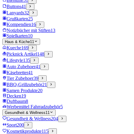
Bleistifte
51
Buttons
41
Lanyards
32
Grußkarten
25
Kompendien
16
Notizbücher mit Stiften
13
Spielkarten
10
Haus & Küche
11
Kueche
169
Picknick Artikel
148
Lifestyle
135
Auto Zubehoer
41
Käsebretter
41
Tier Zubehoer
39
BBQ-Grillzubehör
21
Samen Produkte
20
Decken
19
Duftbaum
8
Werbemittel Fahrradzubehör
5
Gesundheit & Wellness
11
Gesundheit & Wellness
204
Sport
200
Kosmetikprodukte
115