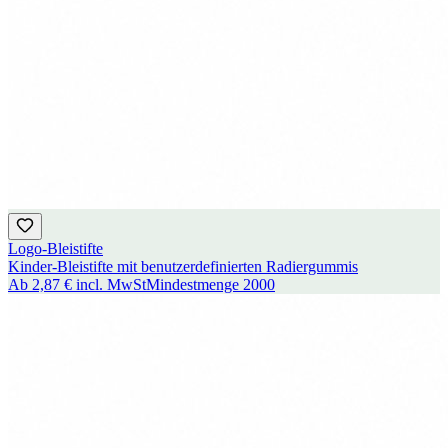
Logo-Bleistifte
Kinder-Bleistifte mit benutzerdefinierten Radiergummis
Ab
2,87 €
incl. MwSt
Mindestmenge
2000