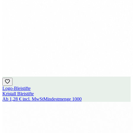
Logo-Bleistifte
Kristall Bleistifte
Ab
1,28 €
incl. MwSt
Mindestmenge
1000