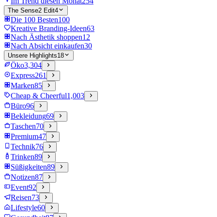
Im Trend diesen Monat
254
The Sense2 Edit
4
Die 100 Besten
100
Kreative Branding-Ideen
63
Nach Ästhetik shoppen
12
Nach Absicht einkaufen
30
Unsere Highlights
18
Öko
3,304
Express
261
Marken
85
Cheap & Cheerful
1,003
Büro
96
Bekleidung
69
Taschen
70
Premium
47
Technik
76
Trinken
89
Süßigkeiten
89
Notizen
87
Event
92
Reisen
73
Lifestyle
60