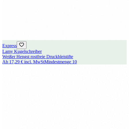
Express
Lamy Kugelschreiber
Weißer Hengst rostfreie Druckbleistifte
Ab
17,29 €
incl. MwSt
Mindestmenge
10