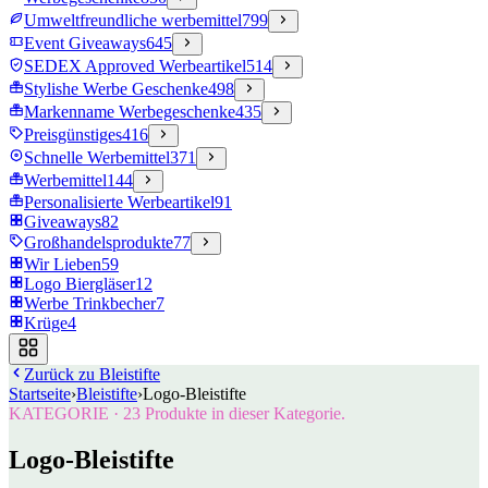
Umweltfreundliche werbemittel
799
Event Giveaways
645
SEDEX Approved Werbeartikel
514
Stylishe Werbe Geschenke
498
Markenname Werbegeschenke
435
Preisgünstiges
416
Schnelle Werbemittel
371
Werbemittel
144
Personalisierte Werbeartikel
91
Giveaways
82
Großhandelsprodukte
77
Wir Lieben
59
Logo Biergläser
12
Werbe Trinkbecher
7
Krüge
4
Zurück zu
Bleistifte
Startseite
›
Bleistifte
›
Logo-Bleistifte
KATEGORIE
·
23
Produkte in dieser Kategorie.
Logo-Bleistifte