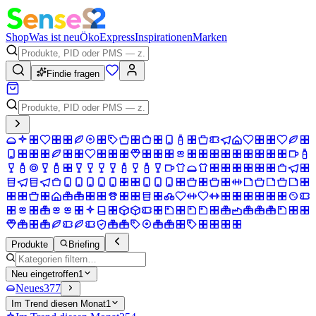
Shop
Was ist neu
Öko
Express
Inspirationen
Marken
Findie fragen
Produkte
Briefing
Neu eingetroffen
1
Neues
377
Im Trend diesen Monat
1