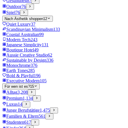
Gesundheit
87
Outdoor
76
Spiel
76
Nach Ästhetik shoppen
12
Quiet Luxury
37
Scandinavian Minimalism
133
Coastal Australian
99
Modern Tech
243
Japanese Simplicity
131
Boutique Hotel
49
Aussie Creative Studio
62
Sustainable by Design
336
Monochrome
376
Earth Tones
285
Bold & Playful
196
Executive Modern
105
Für wen ist es?
15
Alltag
3,208
Premium
1,134
Luxus
14
Junge Berufstätige
1,475
Familien & Eltern
561
Studenten
617