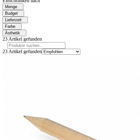
Einschränken nach
Menge
Budget
Lieferzeit
Farbe
Ästhetik
23
Artikel gefunden
23
Artikel gefunden