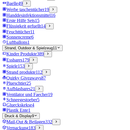
Baelle
49
Werbe taschentücher
19
Handdesinfektionsmittel
16
Erste Hilfe Sets
15
Flüssigkeit gefuellt
14
Feuchttücher
11
Sonnencreme
6
Luftballons
1
Strand, Outdoor & Spielzeug
11
Kinder Produkte
389
Essbares
179
Spiele
153
Strand produkte
112
Quirky Giveaways
87
Plueschtier
25
Aufblasbares
21
Ventilator und Faecher
19
Schneegestoeber
5
Glueckskekse
4
Plastik Ente
1
Druck & Display
9
Mail-Out & Beilagen
332
Verpackung
183