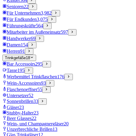
Kinder
364
Senioren
22
Für Unternehmen
3,982
Für Endkunden
3,075
Führungskräfte
564
Mitarbeiter im Außeneinsatz
597
Handwerker
69
Damen
154
Herren
91
Trinkgefäße
18
Bar Accessoirs
295
Tasse
195
Werbemittel Trinkflaschen
176
Wein-Accessoires
93
Flaschenoeffner
55
Untersetzer
52
Sonnenbrillen
33
Gläser
23
Stubby-Halter
23
Beer Glasses
22
Wein- und Champagnergläser
20
Unzerbrechliche Brillen
13
Glas Trinkgläser
12