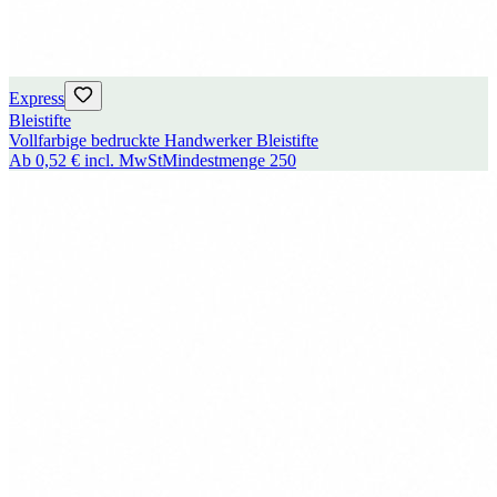
Express
Bleistifte
Vollfarbige bedruckte Handwerker Bleistifte
Ab
0,52 €
incl. MwSt
Mindestmenge
250