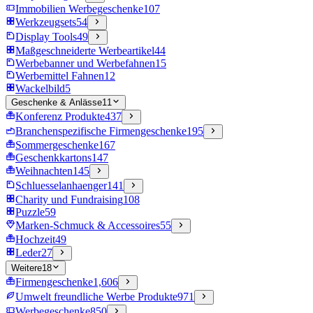
Immobilien Werbegeschenke
107
Werkzeugsets
54
Display Tools
49
Maßgeschneiderte Werbeartikel
44
Werbebanner und Werbefahnen
15
Werbemittel Fahnen
12
Wackelbild
5
Geschenke & Anlässe
11
Konferenz Produkte
437
Branchenspezifische Firmengeschenke
195
Sommergeschenke
167
Geschenkkartons
147
Weihnachten
145
Schluesselanhaenger
141
Charity und Fundraising
108
Puzzle
59
Marken-Schmuck & Accessoires
55
Hochzeit
49
Leder
27
Weitere
18
Firmengeschenke
1,606
Umwelt freundliche Werbe Produkte
971
Werbegeschenke
850