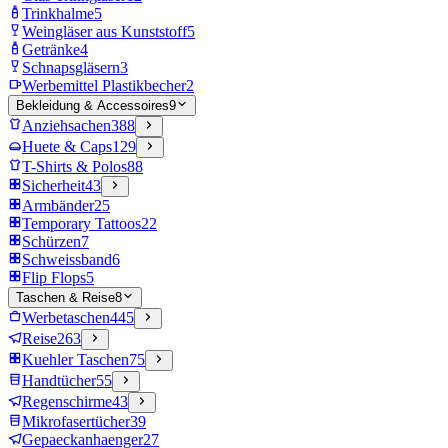
Trinkhalme
5
Weingläser aus Kunststoff
5
Getränke
4
Schnapsgläsern
3
Werbemittel Plastikbecher
2
Bekleidung & Accessoires
9
Anziehsachen
388
Huete & Caps
129
T-Shirts & Polos
88
Sicherheit
43
Armbänder
25
Temporary Tattoos
22
Schürzen
7
Schweissband
6
Flip Flops
5
Taschen & Reise
8
Werbetaschen
445
Reise
263
Kuehler Taschen
75
Handtücher
55
Regenschirme
43
Mikrofasertücher
39
Gepaeckanhaenger
27