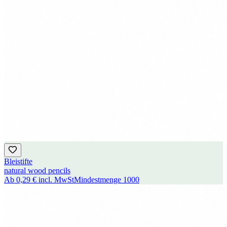
Bleistifte
natural wood pencils
Ab
0,29 €
incl. MwSt
Mindestmenge
1000