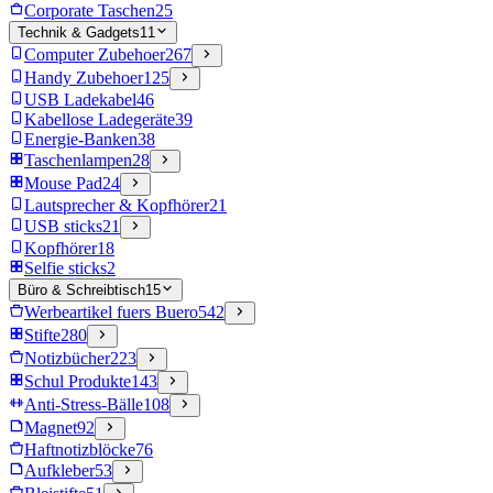
Corporate Taschen
25
Technik & Gadgets
11
Computer Zubehoer
267
Handy Zubehoer
125
USB Ladekabel
46
Kabellose Ladegeräte
39
Energie-Banken
38
Taschenlampen
28
Mouse Pad
24
Lautsprecher & Kopfhörer
21
USB sticks
21
Kopfhörer
18
Selfie sticks
2
Büro & Schreibtisch
15
Werbeartikel fuers Buero
542
Stifte
280
Notizbücher
223
Schul Produkte
143
Anti-Stress-Bälle
108
Magnet
92
Haftnotizblöcke
76
Aufkleber
53