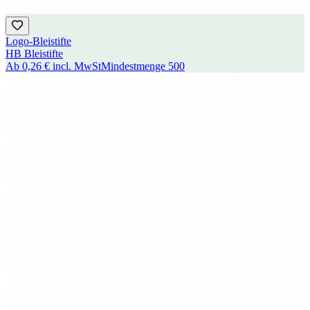
Logo-Bleistifte
HB Bleistifte
Ab
0,26 €
incl. MwSt
Mindestmenge
500