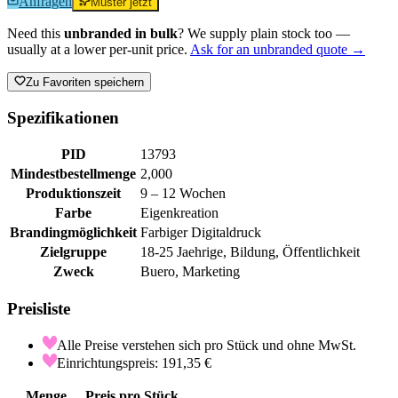
Anfragen
Muster jetzt
Need this
unbranded in bulk
? We supply plain stock too —
usually at a lower per-unit price.
Ask for an unbranded quote →
Zu Favoriten speichern
Spezifikationen
PID
13793
Mindestbestellmenge
2,000
Produktionszeit
9 – 12 Wochen
Farbe
Eigenkreation
Brandingmöglichkeit
Farbiger Digitaldruck
Zielgruppe
18-25 Jaehrige, Bildung, Öffentlichkeit
Zweck
Buero, Marketing
Preisliste
Alle Preise verstehen sich pro Stück und ohne MwSt.
Einrichtungspreis: 191,35 €
Menge
Preis pro Stück