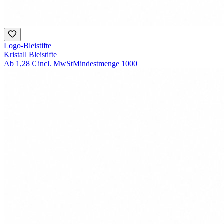
Logo-Bleistifte
Kristall Bleistifte
Ab
1,28 €
incl. MwSt
Mindestmenge
1000