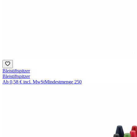
Bleistiftspitzer
Bleistiftspitzer
Ab
0,58 €
incl. MwSt
Mindestmenge
250