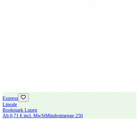
Express
Lineale
Bookmark Lupen
Ab
0,71 €
incl. MwSt
Mindestmenge
250