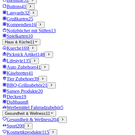
Bleistifte
51
Buttons
41
Lanyards
32
Grußkarten
25
Kompendien
16
Notizbücher mit Stiften
13
Spielkarten
10
Haus & Küche
11
Kueche
169
Picknick Artikel
148
Lifestyle
135
Auto Zubehoer
41
Käsebretter
41
Tier Zubehoer
39
BBQ-Grillzubehör
21
Samen Produkte
20
Decken
19
Duftbaum
8
Werbemittel Fahrradzubehör
5
Gesundheit & Wellness
11
Gesundheit & Wellness
204
Sport
200
Kosmetikprodukte
115