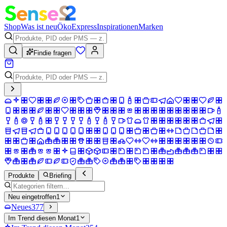
Shop
Was ist neu
Öko
Express
Inspirationen
Marken
Findie fragen
Produkte
Briefing
Neu eingetroffen
1
Neues
377
Im Trend diesen Monat
1