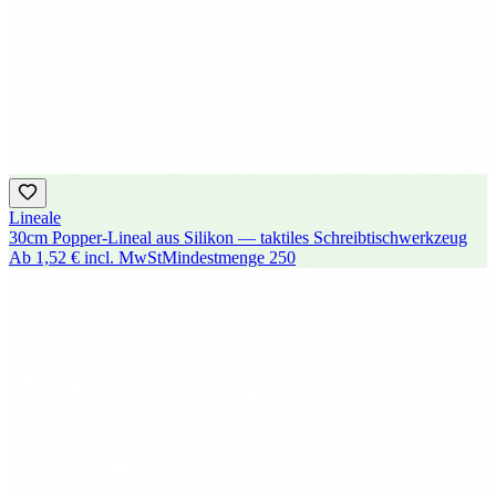
Lineale
30cm Popper-Lineal aus Silikon — taktiles Schreibtischwerkzeug
Ab
1,52 €
incl. MwSt
Mindestmenge
250