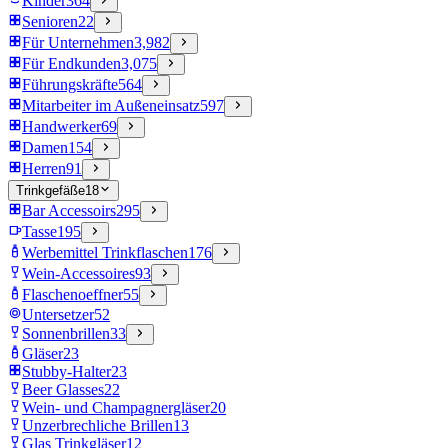
Kinder
364
Senioren
22
Für Unternehmen
3,982
Für Endkunden
3,075
Führungskräfte
564
Mitarbeiter im Außeneinsatz
597
Handwerker
69
Damen
154
Herren
91
Trinkgefäße
18
Bar Accessoirs
295
Tasse
195
Werbemittel Trinkflaschen
176
Wein-Accessoires
93
Flaschenoeffner
55
Untersetzer
52
Sonnenbrillen
33
Gläser
23
Stubby-Halter
23
Beer Glasses
22
Wein- und Champagnergläser
20
Unzerbrechliche Brillen
13
Glas Trinkgläser
12