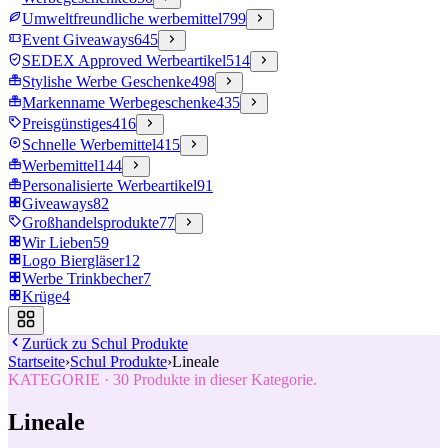
Umweltfreundliche werbemittel
799
Event Giveaways
645
SEDEX Approved Werbeartikel
514
Stylishe Werbe Geschenke
498
Markenname Werbegeschenke
435
Preisgünstiges
416
Schnelle Werbemittel
415
Werbemittel
144
Personalisierte Werbeartikel
91
Giveaways
82
Großhandelsprodukte
77
Wir Lieben
59
Logo Biergläser
12
Werbe Trinkbecher
7
Krüge
4
Zurück zu
Schul Produkte
Startseite
›
Schul Produkte
›
Lineale
KATEGORIE
·
30
Produkte in dieser Kategorie.
Lineale