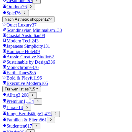
Gesundheit
87
Outdoor
76
Spiel
76
Nach Ästhetik shoppen
12
Quiet Luxury
37
Scandinavian Minimalism
133
Coastal Australian
99
Modern Tech
243
Japanese Simplicity
131
Boutique Hotel
49
Aussie Creative Studio
62
Sustainable by Design
336
Monochrome
376
Earth Tones
285
Bold & Playful
196
Executive Modern
105
Für wen ist es?
15
Alltag
3,208
Premium
1,134
Luxus
14
Junge Berufstätige
1,475
Familien & Eltern
561
Studenten
617