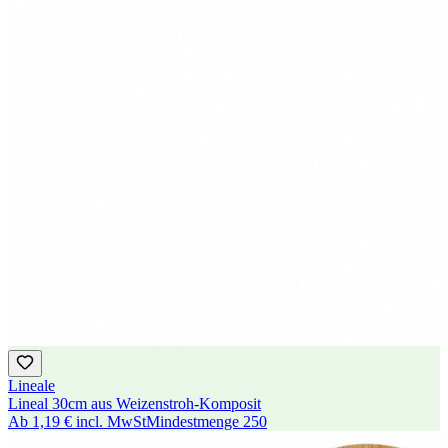
Lineale
Lineal 30cm aus Weizenstroh-Komposit
Ab
1,19 €
incl. MwSt
Mindestmenge
250