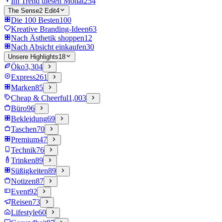
Im Trend diesen Monat
254
The Sense2 Edit
4
Die 100 Besten
100
Kreative Branding-Ideen
63
Nach Ästhetik shoppen
12
Nach Absicht einkaufen
30
Unsere Highlights
18
Öko
3,304
Express
261
Marken
85
Cheap & Cheerful
1,003
Büro
96
Bekleidung
69
Taschen
70
Premium
47
Technik
76
Trinken
89
Süßigkeiten
89
Notizen
87
Event
92
Reisen
73
Lifestyle
60