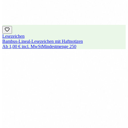
Lesezeichen
Bambus-Lineal-Lesezeichen mit Haftnotizen
Ab
1,00 €
incl. MwSt
Mindestmenge
250