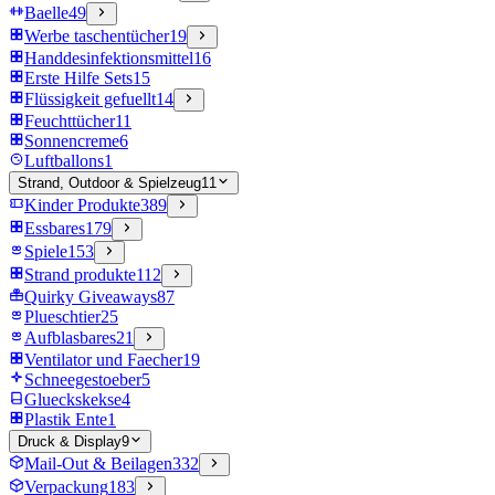
Baelle
49
Werbe taschentücher
19
Handdesinfektionsmittel
16
Erste Hilfe Sets
15
Flüssigkeit gefuellt
14
Feuchttücher
11
Sonnencreme
6
Luftballons
1
Strand, Outdoor & Spielzeug
11
Kinder Produkte
389
Essbares
179
Spiele
153
Strand produkte
112
Quirky Giveaways
87
Plueschtier
25
Aufblasbares
21
Ventilator und Faecher
19
Schneegestoeber
5
Glueckskekse
4
Plastik Ente
1
Druck & Display
9
Mail-Out & Beilagen
332
Verpackung
183