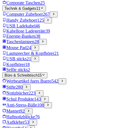
Corporate Taschen
25
Technik & Gadgets
11
Computer Zubehoer
267
Handy Zubehoer
125
USB Ladekabel
46
Kabellose Ladegeräte
39
Energie-Banken
38
Taschenlampen
28
Mouse Pad
24
Lautsprecher & Kopfhörer
21
USB sticks
21
Kopfhörer
18
Selfie sticks
2
Büro & Schreibtisch
15
Werbeartikel fuers Buero
542
Stifte
280
Notizbücher
223
Schul Produkte
143
Anti-Stress-Bälle
108
Magnet
92
Haftnotizblöcke
76
Aufkleber
53