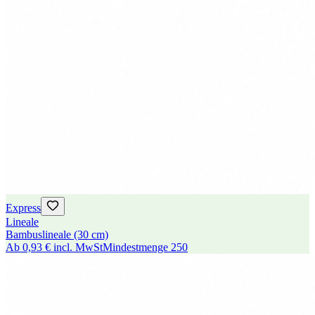
Express
Lineale
Bambuslineale (30 cm)
Ab
0,93 €
incl. MwSt
Mindestmenge
250