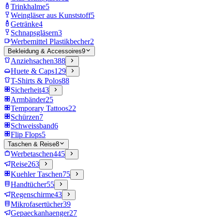
Trinkhalme
5
Weingläser aus Kunststoff
5
Getränke
4
Schnapsgläsern
3
Werbemittel Plastikbecher
2
Bekleidung & Accessoires
9
Anziehsachen
388
Huete & Caps
129
T-Shirts & Polos
88
Sicherheit
43
Armbänder
25
Temporary Tattoos
22
Schürzen
7
Schweissband
6
Flip Flops
5
Taschen & Reise
8
Werbetaschen
445
Reise
263
Kuehler Taschen
75
Handtücher
55
Regenschirme
43
Mikrofasertücher
39
Gepaeckanhaenger
27