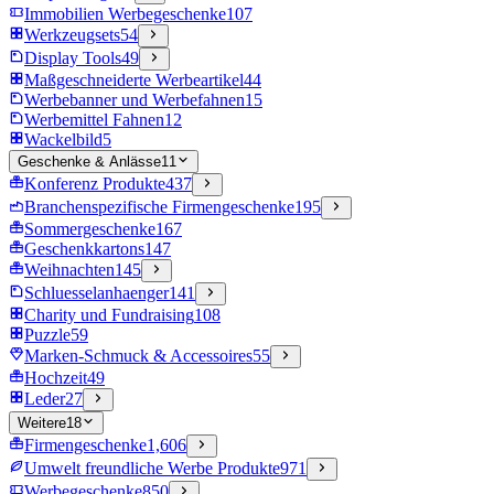
Immobilien Werbegeschenke
107
Werkzeugsets
54
Display Tools
49
Maßgeschneiderte Werbeartikel
44
Werbebanner und Werbefahnen
15
Werbemittel Fahnen
12
Wackelbild
5
Geschenke & Anlässe
11
Konferenz Produkte
437
Branchenspezifische Firmengeschenke
195
Sommergeschenke
167
Geschenkkartons
147
Weihnachten
145
Schluesselanhaenger
141
Charity und Fundraising
108
Puzzle
59
Marken-Schmuck & Accessoires
55
Hochzeit
49
Leder
27
Weitere
18
Firmengeschenke
1,606
Umwelt freundliche Werbe Produkte
971
Werbegeschenke
850