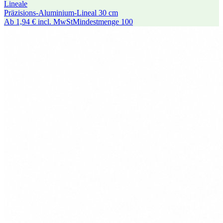
Lineale
Präzisions-Aluminium-Lineal 30 cm
Ab
1,94 €
incl. MwSt
Mindestmenge
100