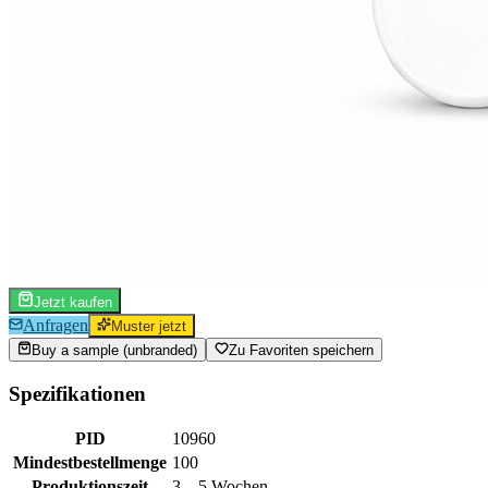
Jetzt kaufen
Anfragen
Muster jetzt
Buy a sample (unbranded)
Zu Favoriten speichern
Spezifikationen
PID
10960
Mindestbestellmenge
100
Produktionszeit
3 – 5 Wochen