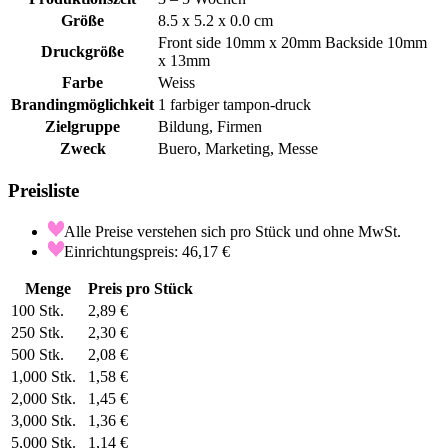
Größe
8.5 x 5.2 x 0.0 cm
Front side 10mm x 20mm Backside 10mm
Druckgröße
x 13mm
Farbe
Weiss
Brandingmöglichkeit
1 farbiger tampon-druck
Zielgruppe
Bildung, Firmen
Zweck
Buero, Marketing, Messe
Preisliste
Alle Preise verstehen sich pro Stück und ohne MwSt.
Einrichtungspreis: 46,17 €
Menge
Preis pro Stück
100
Stk.
2,89 €
250
Stk.
2,30 €
500
Stk.
2,08 €
1,000
Stk.
1,58 €
2,000
Stk.
1,45 €
3,000
Stk.
1,36 €
5,000
Stk.
1,14 €