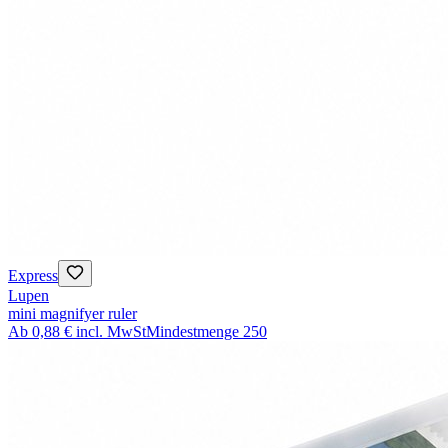
Express
Lupen
mini magnifyer ruler
Ab
0,88 €
incl. MwSt
Mindestmenge
250