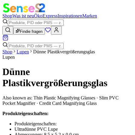
Shop
Was ist neu
Öko
Express
Inspirationen
Marken
Findie fragen
Shop
Lupen
Dünne Plastikvergrößerungsglas
Lupen
Dünne
Plastikvergrößerungsglas
Also known as:
Thin Plastic Magnifying Glasses · Slim PVC
Pocket Magnifier · Credit Card Magnifying Glass
Produkteigenschaften:
Produkteigenschaften:
Ultradünne PVC Lupe
Abmessungen: 8,5 x 5,2 x 0,0 cm