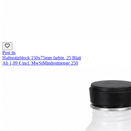
Post its
Haftnotizblock 150x75mm farbig, 25 Blatt
Ab
1,09 €
incl. MwSt
Mindestmenge
250