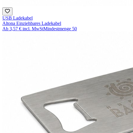
USB Ladekabel
Altona Einziehbares Ladekabel
Ab
3,57 €
incl. MwSt
Mindestmenge
50