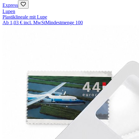
Express
Lupen
Plastiklineale mit Lupe
Ab
1,03 €
incl. MwSt
Mindestmenge
100