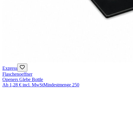
Express
Flaschenoeffner
Openers Glebe Bottle
Ab
1,28 €
incl. MwSt
Mindestmenge
250