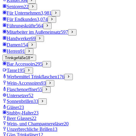
Kinder
364
Senioren
22
Für Unternehmen
3,981
Für Endkunden
3,074
Führungskräfte
564
Mitarbeiter im Außeneinsatz
597
Handwerker
69
Damen
154
Herren
91
Trinkgefäße
18
Bar Accessoirs
295
Tasse
195
Werbemittel Trinkflaschen
176
Wein-Accessoires
93
Flaschenoeffner
55
Untersetzer
52
Sonnenbrillen
33
Gläser
23
Stubby-Halter
23
Beer Glasses
22
Wein- und Champagnergläser
20
Unzerbrechliche Brillen
13
Glas Trinkgläser
12