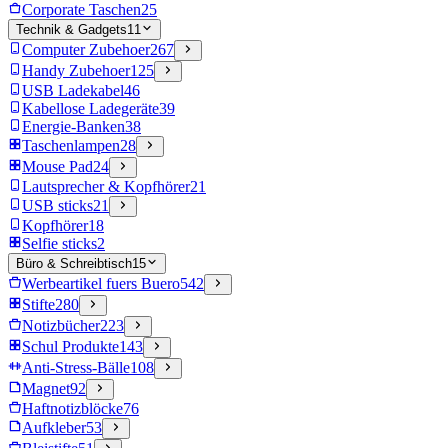
Corporate Taschen
25
Technik & Gadgets
11
Computer Zubehoer
267
Handy Zubehoer
125
USB Ladekabel
46
Kabellose Ladegeräte
39
Energie-Banken
38
Taschenlampen
28
Mouse Pad
24
Lautsprecher & Kopfhörer
21
USB sticks
21
Kopfhörer
18
Selfie sticks
2
Büro & Schreibtisch
15
Werbeartikel fuers Buero
542
Stifte
280
Notizbücher
223
Schul Produkte
143
Anti-Stress-Bälle
108
Magnet
92
Haftnotizblöcke
76
Aufkleber
53