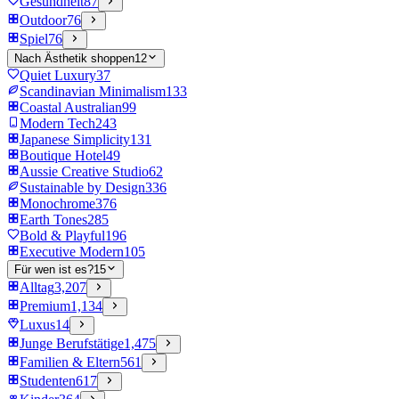
Gesundheit
87
Outdoor
76
Spiel
76
Nach Ästhetik shoppen
12
Quiet Luxury
37
Scandinavian Minimalism
133
Coastal Australian
99
Modern Tech
243
Japanese Simplicity
131
Boutique Hotel
49
Aussie Creative Studio
62
Sustainable by Design
336
Monochrome
376
Earth Tones
285
Bold & Playful
196
Executive Modern
105
Für wen ist es?
15
Alltag
3,207
Premium
1,134
Luxus
14
Junge Berufstätige
1,475
Familien & Eltern
561
Studenten
617