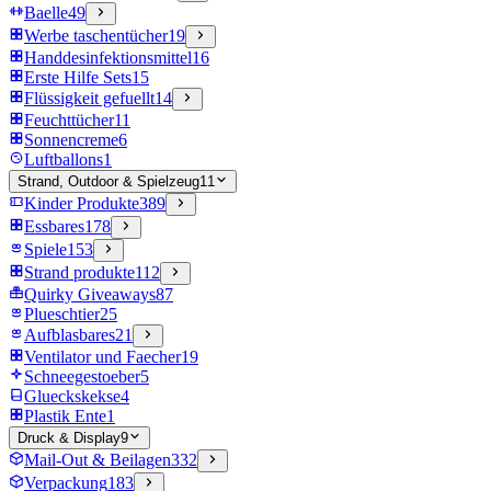
Baelle
49
Werbe taschentücher
19
Handdesinfektionsmittel
16
Erste Hilfe Sets
15
Flüssigkeit gefuellt
14
Feuchttücher
11
Sonnencreme
6
Luftballons
1
Strand, Outdoor & Spielzeug
11
Kinder Produkte
389
Essbares
178
Spiele
153
Strand produkte
112
Quirky Giveaways
87
Plueschtier
25
Aufblasbares
21
Ventilator und Faecher
19
Schneegestoeber
5
Glueckskekse
4
Plastik Ente
1
Druck & Display
9
Mail-Out & Beilagen
332
Verpackung
183