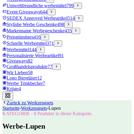
Umweltfreundliche werbemittel
799
Event Giveaways
644
SEDEX Approved Werbeartikel
514
Stylishe Werbe Geschenke
498
Markenname Werbegeschenke
435
Preisgünstiges
416
Schnelle Werbemittel
371
Werbemittel
144
Personalisierte Werbeartikel
91
Giveaways
82
Großhandelsprodukte
77
Wir Lieben
58
Logo Biergläser
12
Werbe Trinkbecher
7
Krüge
4
Zurück zu
Werkzeugsets
Startseite
›
Werkzeugsets
›
Lupen
KATEGORIE
·
8
Produkte in dieser Kategorie.
Werbe-Lupen