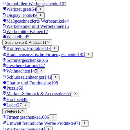
Immobilien Werbegeschenke
107
Werkzeugsets
54
Display Tools
49
Maßgeschneiderte Werbeartikel
44
Werbebanner und Werbefahnen
15
Werbemittel Fahnen
12
Wackelbild
5
Geschenke & Anlässe
11
Konferenz Produkte
437
Branchenspezifische Firmengeschenke
195
Sommergeschenke
166
Geschenkkartons
147
Weihnachten
145
Schluesselanhaenger
141
Charity und Fundraising
108
Puzzle
59
Marken-Schmuck & Accessoires
55
Hochzeit
49
Leder
27
Weitere
18
Firmengeschenke
1,606
Umwelt freundliche Werbe Produkte
971
Werbegeschenke
850