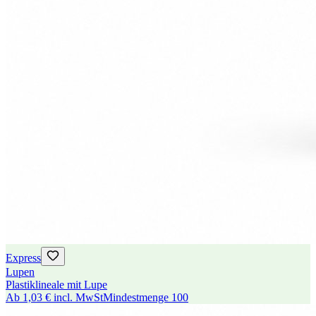
Express
Lupen
Plastiklineale mit Lupe
Ab
1,03 €
incl. MwSt
Mindestmenge
100