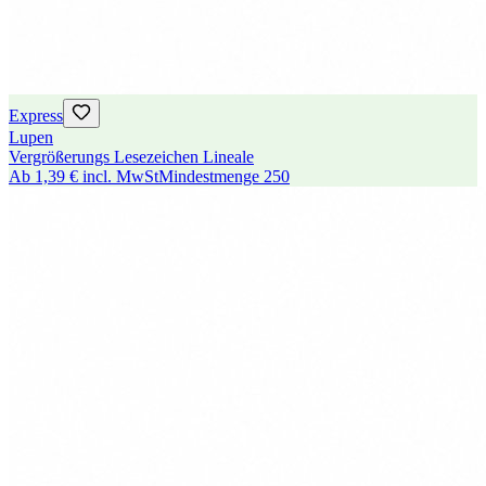
Express
Lupen
Vergrößerungs Lesezeichen Lineale
Ab
1,39 €
incl. MwSt
Mindestmenge
250