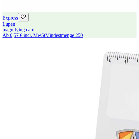
Express
Lupen
magnifying card
Ab
0,57 €
incl. MwSt
Mindestmenge
250