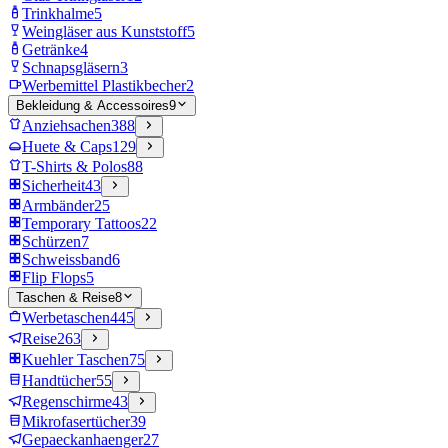
Trinkhalme
5
Weingläser aus Kunststoff
5
Getränke
4
Schnapsgläsern
3
Werbemittel Plastikbecher
2
Bekleidung & Accessoires
9
Anziehsachen
388
Huete & Caps
129
T-Shirts & Polos
88
Sicherheit
43
Armbänder
25
Temporary Tattoos
22
Schürzen
7
Schweissband
6
Flip Flops
5
Taschen & Reise
8
Werbetaschen
445
Reise
263
Kuehler Taschen
75
Handtücher
55
Regenschirme
43
Mikrofasertücher
39
Gepaeckanhaenger
27