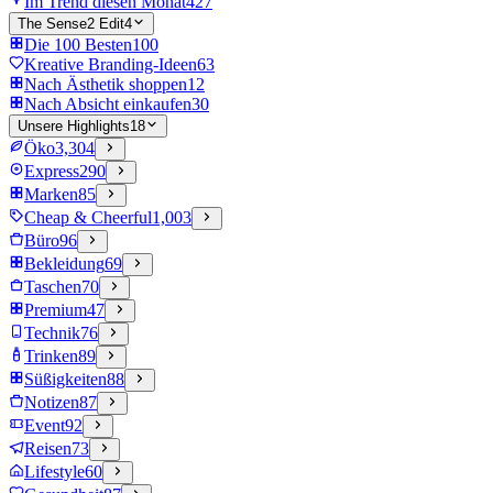
Im Trend diesen Monat
427
The Sense2 Edit
4
Die 100 Besten
100
Kreative Branding-Ideen
63
Nach Ästhetik shoppen
12
Nach Absicht einkaufen
30
Unsere Highlights
18
Öko
3,304
Express
290
Marken
85
Cheap & Cheerful
1,003
Büro
96
Bekleidung
69
Taschen
70
Premium
47
Technik
76
Trinken
89
Süßigkeiten
88
Notizen
87
Event
92
Reisen
73
Lifestyle
60