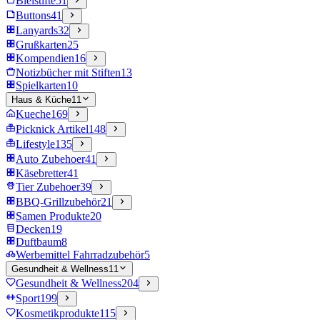
Bleistifte
51
Buttons
41
Lanyards
32
Grußkarten
25
Kompendien
16
Notizbücher mit Stiften
13
Spielkarten
10
Haus & Küche
11
Kueche
169
Picknick Artikel
148
Lifestyle
135
Auto Zubehoer
41
Käsebretter
41
Tier Zubehoer
39
BBQ-Grillzubehör
21
Samen Produkte
20
Decken
19
Duftbaum
8
Werbemittel Fahrradzubehör
5
Gesundheit & Wellness
11
Gesundheit & Wellness
204
Sport
199
Kosmetikprodukte
115