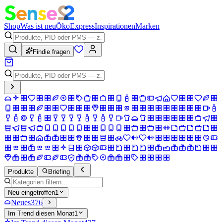
Shop
Was ist neu
Öko
Express
Inspirationen
Marken
Findie fragen
Produkte
Briefing
Neu eingetroffen
1
Neues
376
Im Trend diesen Monat
1