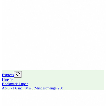
Express
Lineale
Bookmark Lupen
Ab
0,71 €
incl. MwSt
Mindestmenge
250