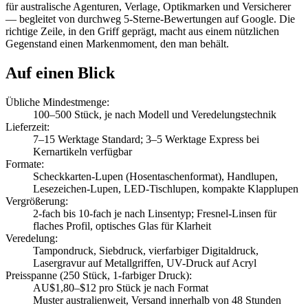
für australische Agenturen, Verlage, Optikmarken und Versicherer
— begleitet von durchweg 5-Sterne-Bewertungen auf Google. Die
richtige Zeile, in den Griff geprägt, macht aus einem nützlichen
Gegenstand einen Markenmoment, den man behält.
Auf einen Blick
Übliche Mindestmenge
:
100–500 Stück, je nach Modell und Veredelungstechnik
Lieferzeit
:
7–15 Werktage Standard; 3–5 Werktage Express bei
Kernartikeln verfügbar
Formate
:
Scheckkarten-Lupen (Hosentaschenformat), Handlupen,
Lesezeichen-Lupen, LED-Tischlupen, kompakte Klapplupen
Vergrößerung
:
2-fach bis 10-fach je nach Linsentyp; Fresnel-Linsen für
flaches Profil, optisches Glas für Klarheit
Veredelung
:
Tampondruck, Siebdruck, vierfarbiger Digitaldruck,
Lasergravur auf Metallgriffen, UV-Druck auf Acryl
Preisspanne (250 Stück, 1-farbiger Druck)
:
AU$1,80–$12 pro Stück je nach Format
Muster australienweit, Versand innerhalb von 48 Stunden