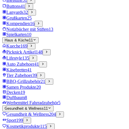
Bleistifte
51
Buttons
41
Lanyards
32
Grußkarten
25
Kompendien
16
Notizbücher mit Stiften
13
Spielkarten
10
Haus & Küche
11
Kueche
169
Picknick Artikel
148
Lifestyle
135
Auto Zubehoer
41
Käsebretter
41
Tier Zubehoer
39
BBQ-Grillzubehör
21
Samen Produkte
20
Decken
19
Duftbaum
8
Werbemittel Fahrradzubehör
5
Gesundheit & Wellness
11
Gesundheit & Wellness
204
Sport
199
Kosmetikprodukte
115