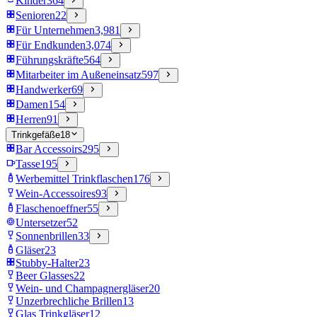
Kinder
364
Senioren
22
Für Unternehmen
3,981
Für Endkunden
3,074
Führungskräfte
564
Mitarbeiter im Außeneinsatz
597
Handwerker
69
Damen
154
Herren
91
Trinkgefäße
18
Bar Accessoirs
295
Tasse
195
Werbemittel Trinkflaschen
176
Wein-Accessoires
93
Flaschenoeffner
55
Untersetzer
52
Sonnenbrillen
33
Gläser
23
Stubby-Halter
23
Beer Glasses
22
Wein- und Champagnergläser
20
Unzerbrechliche Brillen
13
Glas Trinkgläser
12