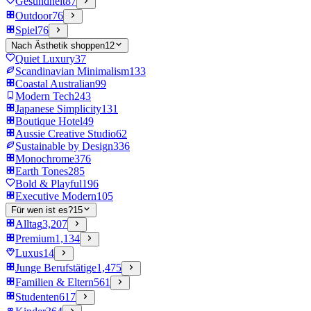
Gesundheit
87
Outdoor
76
Spiel
76
Nach Ästhetik shoppen
12
Quiet Luxury
37
Scandinavian Minimalism
133
Coastal Australian
99
Modern Tech
243
Japanese Simplicity
131
Boutique Hotel
49
Aussie Creative Studio
62
Sustainable by Design
336
Monochrome
376
Earth Tones
285
Bold & Playful
196
Executive Modern
105
Für wen ist es?
15
Alltag
3,207
Premium
1,134
Luxus
14
Junge Berufstätige
1,475
Familien & Eltern
561
Studenten
617