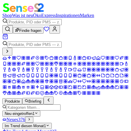
Shop
Was ist neu
Öko
Express
Inspirationen
Marken
Findie fragen
Produkte
Briefing
Neu eingetroffen
1
Neues
376
Im Trend diesen Monat
1