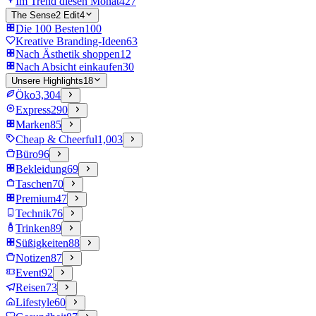
Im Trend diesen Monat
427
The Sense2 Edit
4
Die 100 Besten
100
Kreative Branding-Ideen
63
Nach Ästhetik shoppen
12
Nach Absicht einkaufen
30
Unsere Highlights
18
Öko
3,304
Express
290
Marken
85
Cheap & Cheerful
1,003
Büro
96
Bekleidung
69
Taschen
70
Premium
47
Technik
76
Trinken
89
Süßigkeiten
88
Notizen
87
Event
92
Reisen
73
Lifestyle
60