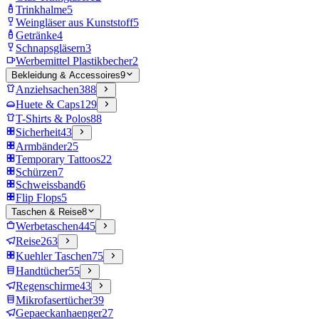
Trinkhalme
5
Weingläser aus Kunststoff
5
Getränke
4
Schnapsgläsern
3
Werbemittel Plastikbecher
2
Bekleidung & Accessoires
9
Anziehsachen
388
Huete & Caps
129
T-Shirts & Polos
88
Sicherheit
43
Armbänder
25
Temporary Tattoos
22
Schürzen
7
Schweissband
6
Flip Flops
5
Taschen & Reise
8
Werbetaschen
445
Reise
263
Kuehler Taschen
75
Handtücher
55
Regenschirme
43
Mikrofasertücher
39
Gepaeckanhaenger
27