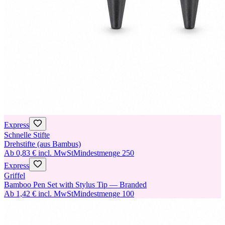
Express
Schnelle Stifte
Drehstifte (aus Bambus)
Ab
0,83 €
incl. MwSt
Mindestmenge
250
Express
Griffel
Bamboo Pen Set with Stylus Tip — Branded
Ab
1,42 €
incl. MwSt
Mindestmenge
100