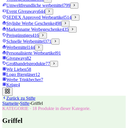
Umweltfreundliche werbemittel
799
Event Giveaways
644
SEDEX Approved Werbeartikel
514
Stylishe Werbe Geschenke
498
Markenname Werbegeschenke
435
Preisgünstiges
416
Schnelle Werbemittel
371
Werbemittel
144
Personalisierte Werbeartikel
91
Giveaways
82
Großhandelsprodukte
77
Wir Lieben
58
Logo Biergläser
12
Werbe Trinkbecher
7
Krüge
4
Zurück zu
Stifte
Startseite
›
Stifte
›
Griffel
KATEGORIE
·
18
Produkte in dieser Kategorie.
Griffel