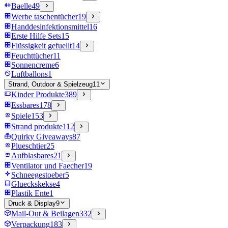
Baelle
49
Werbe taschentücher
19
Handdesinfektionsmittel
16
Erste Hilfe Sets
15
Flüssigkeit gefuellt
14
Feuchttücher
11
Sonnencreme
6
Luftballons
1
Strand, Outdoor & Spielzeug
11
Kinder Produkte
389
Essbares
178
Spiele
153
Strand produkte
112
Quirky Giveaways
87
Plueschtier
25
Aufblasbares
21
Ventilator und Faecher
19
Schneegestoeber
5
Glueckskekse
4
Plastik Ente
1
Druck & Display
9
Mail-Out & Beilagen
332
Verpackung
183