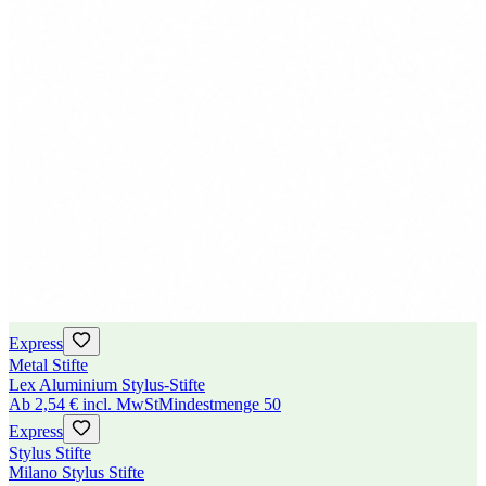
Express
Metal Stifte
Lex Aluminium Stylus-Stifte
Ab
2,54 €
incl. MwSt
Mindestmenge
50
Express
Stylus Stifte
Milano Stylus Stifte