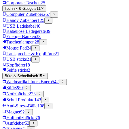
Corporate Taschen
25
Technik & Gadgets
11
Computer Zubehoer
267
Handy Zubehoer
125
USB Ladekabel
46
Kabellose Ladegeräte
39
Energie-Banken
38
Taschenlampen
28
Mouse Pad
24
Lautsprecher & Kopfhörer
21
USB sticks
21
Kopfhörer
18
Selfie sticks
2
Büro & Schreibtisch
15
Werbeartikel fuers Buero
542
Stifte
280
Notizbücher
223
Schul Produkte
143
Anti-Stress-Bälle
108
Magnet
92
Haftnotizblöcke
76
Aufkleber
53