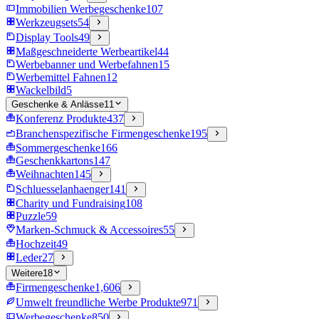
Immobilien Werbegeschenke
107
Werkzeugsets
54
Display Tools
49
Maßgeschneiderte Werbeartikel
44
Werbebanner und Werbefahnen
15
Werbemittel Fahnen
12
Wackelbild
5
Geschenke & Anlässe
11
Konferenz Produkte
437
Branchenspezifische Firmengeschenke
195
Sommergeschenke
166
Geschenkkartons
147
Weihnachten
145
Schluesselanhaenger
141
Charity und Fundraising
108
Puzzle
59
Marken-Schmuck & Accessoires
55
Hochzeit
49
Leder
27
Weitere
18
Firmengeschenke
1,606
Umwelt freundliche Werbe Produkte
971
Werbegeschenke
850