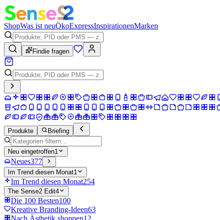
Shop
Was ist neu
Öko
Express
Inspirationen
Marken
Findie fragen
Produkte
Briefing
Neu eingetroffen
1
Neues
377
Im Trend diesen Monat
1
Im Trend diesen Monat
254
The Sense2 Edit
4
Die 100 Besten
100
Kreative Branding-Ideen
63
Nach Ästhetik shoppen
12