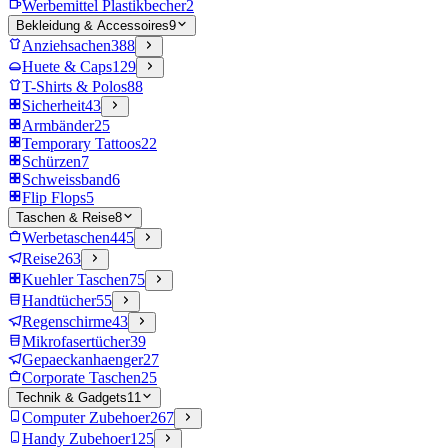
Werbemittel Plastikbecher
2
Bekleidung & Accessoires
9
Anziehsachen
388
Huete & Caps
129
T-Shirts & Polos
88
Sicherheit
43
Armbänder
25
Temporary Tattoos
22
Schürzen
7
Schweissband
6
Flip Flops
5
Taschen & Reise
8
Werbetaschen
445
Reise
263
Kuehler Taschen
75
Handtücher
55
Regenschirme
43
Mikrofasertücher
39
Gepaeckanhaenger
27
Corporate Taschen
25
Technik & Gadgets
11
Computer Zubehoer
267
Handy Zubehoer
125