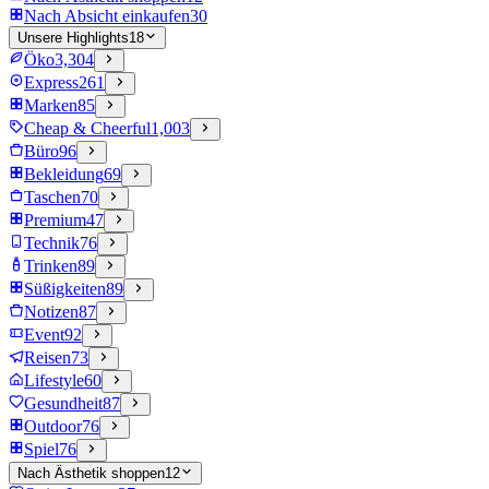
Nach Absicht einkaufen
30
Unsere Highlights
18
Öko
3,304
Express
261
Marken
85
Cheap & Cheerful
1,003
Büro
96
Bekleidung
69
Taschen
70
Premium
47
Technik
76
Trinken
89
Süßigkeiten
89
Notizen
87
Event
92
Reisen
73
Lifestyle
60
Gesundheit
87
Outdoor
76
Spiel
76
Nach Ästhetik shoppen
12