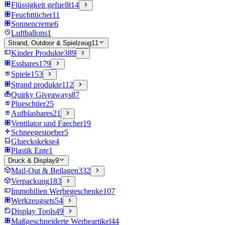
Flüssigkeit gefuellt
14
Feuchttücher
11
Sonnencreme
6
Luftballons
1
Strand, Outdoor & Spielzeug
11
Kinder Produkte
389
Essbares
179
Spiele
153
Strand produkte
112
Quirky Giveaways
87
Plueschtier
25
Aufblasbares
21
Ventilator und Faecher
19
Schneegestoeber
5
Glueckskekse
4
Plastik Ente
1
Druck & Display
9
Mail-Out & Beilagen
332
Verpackung
183
Immobilien Werbegeschenke
107
Werkzeugsets
54
Display Tools
49
Maßgeschneiderte Werbeartikel
44