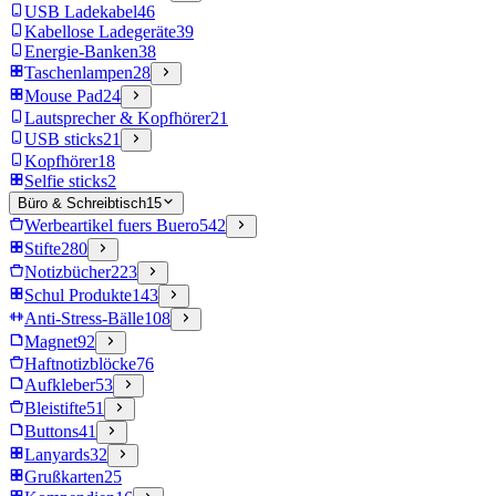
USB Ladekabel
46
Kabellose Ladegeräte
39
Energie-Banken
38
Taschenlampen
28
Mouse Pad
24
Lautsprecher & Kopfhörer
21
USB sticks
21
Kopfhörer
18
Selfie sticks
2
Büro & Schreibtisch
15
Werbeartikel fuers Buero
542
Stifte
280
Notizbücher
223
Schul Produkte
143
Anti-Stress-Bälle
108
Magnet
92
Haftnotizblöcke
76
Aufkleber
53
Bleistifte
51
Buttons
41
Lanyards
32
Grußkarten
25