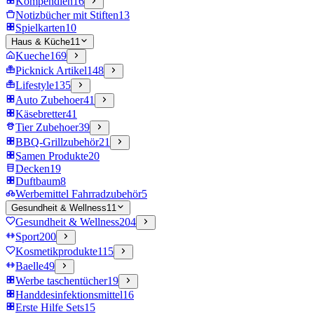
Kompendien
16
Notizbücher mit Stiften
13
Spielkarten
10
Haus & Küche
11
Kueche
169
Picknick Artikel
148
Lifestyle
135
Auto Zubehoer
41
Käsebretter
41
Tier Zubehoer
39
BBQ-Grillzubehör
21
Samen Produkte
20
Decken
19
Duftbaum
8
Werbemittel Fahrradzubehör
5
Gesundheit & Wellness
11
Gesundheit & Wellness
204
Sport
200
Kosmetikprodukte
115
Baelle
49
Werbe taschentücher
19
Handdesinfektionsmittel
16
Erste Hilfe Sets
15