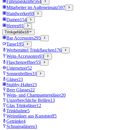
Führungskräfte
564
Mitarbeiter im Außeneinsatz
597
Handwerker
69
Damen
154
Herren
91
Trinkgefäße
18
Bar Accessoirs
295
Tasse
195
Werbemittel Trinkflaschen
176
Wein-Accessoires
93
Flaschenoeffner
55
Untersetzer
52
Sonnenbrillen
33
Gläser
23
Stubby-Halter
23
Beer Glasses
22
Wein- und Champagnergläser
20
Unzerbrechliche Brillen
13
Glas Trinkgläser
12
Trinkhalme
5
Weingläser aus Kunststoff
5
Getränke
4
Schnapsgläsern
3