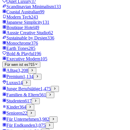
Quiet Luxury
37
Scandinavian Minimalism
133
Coastal Australian
99
Modern Tech
243
Japanese Simplicity
131
Boutique Hotel
49
Aussie Creative Studio
62
Sustainable by Design
336
Monochrome
376
Earth Tones
285
Bold & Playful
196
Executive Modern
105
Für wen ist es?
15
Alltag
3,208
Premium
1,134
Luxus
14
Junge Berufstätige
1,475
Familien & Eltern
561
Studenten
617
Kinder
364
Senioren
22
Für Unternehmen
3,982
Für Endkunden
3,075