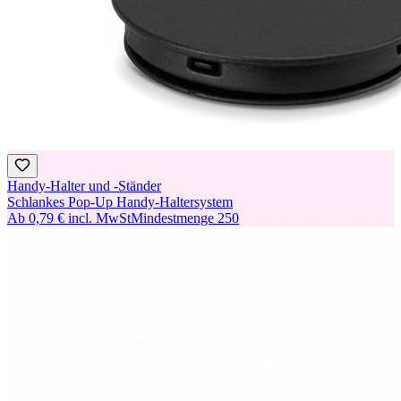
Handy-Halter und -Ständer
Schlankes Pop-Up Handy-Haltersystem
Ab
0,79 €
incl. MwSt
Mindestmenge
250