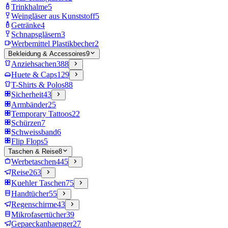
Trinkhalme
5
Weingläser aus Kunststoff
5
Getränke
4
Schnapsgläsern
3
Werbemittel Plastikbecher
2
Bekleidung & Accessoires
9
Anziehsachen
388
Huete & Caps
129
T-Shirts & Polos
88
Sicherheit
43
Armbänder
25
Temporary Tattoos
22
Schürzen
7
Schweissband
6
Flip Flops
5
Taschen & Reise
8
Werbetaschen
445
Reise
263
Kuehler Taschen
75
Handtücher
55
Regenschirme
43
Mikrofasertücher
39
Gepaeckanhaenger
27