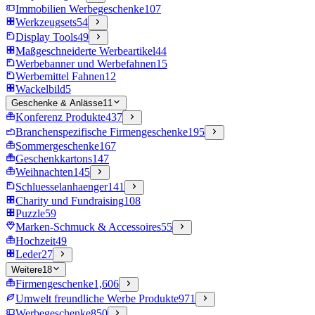
Immobilien Werbegeschenke
107
Werkzeugsets
54
Display Tools
49
Maßgeschneiderte Werbeartikel
44
Werbebanner und Werbefahnen
15
Werbemittel Fahnen
12
Wackelbild
5
Geschenke & Anlässe
11
Konferenz Produkte
437
Branchenspezifische Firmengeschenke
195
Sommergeschenke
167
Geschenkkartons
147
Weihnachten
145
Schluesselanhaenger
141
Charity und Fundraising
108
Puzzle
59
Marken-Schmuck & Accessoires
55
Hochzeit
49
Leder
27
Weitere
18
Firmengeschenke
1,606
Umwelt freundliche Werbe Produkte
971
Werbegeschenke
850