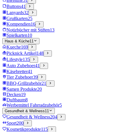
Bleistifte
51
Buttons
41
Lanyards
32
Grußkarten
25
Kompendien
16
Notizbücher mit Stiften
13
Spielkarten
10
Haus & Küche
11
Kueche
169
Picknick Artikel
148
Lifestyle
135
Auto Zubehoer
41
Käsebretter
41
Tier Zubehoer
39
BBQ-Grillzubehör
21
Samen Produkte
20
Decken
19
Duftbaum
8
Werbemittel Fahrradzubehör
5
Gesundheit & Wellness
11
Gesundheit & Wellness
204
Sport
200
Kosmetikprodukte
115