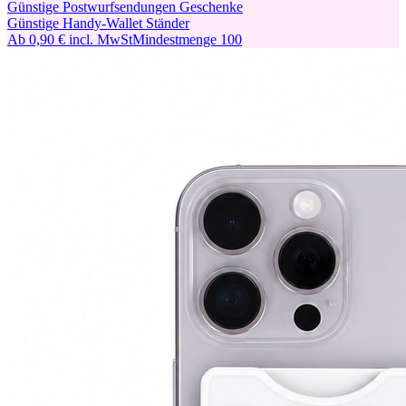
Günstige Postwurfsendungen Geschenke
Günstige Handy-Wallet Ständer
Ab
0,90 €
incl. MwSt
Mindestmenge
100