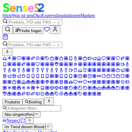
Shop
Was ist neu
Öko
Express
Inspirationen
Marken
Findie fragen
Produkte
Briefing
Neu eingetroffen
1
Neues
377
Im Trend diesen Monat
1