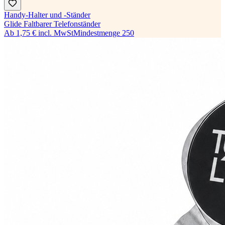
Handy-Halter und -Ständer
Glide Faltbarer Telefonständer
Ab
1,75 €
incl. MwSt
Mindestmenge
250