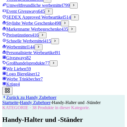
Umweltfreundliche werbemittel
799
Event Giveaways
645
SEDEX Approved Werbeartikel
514
Stylishe Werbe Geschenke
498
Markenname Werbegeschenke
435
Preisgünstiges
416
Schnelle Werbemittel
415
Werbemittel
144
Personalisierte Werbeartikel
91
Giveaways
82
Großhandelsprodukte
77
Wir Lieben
59
Logo Biergläser
12
Werbe Trinkbecher
7
Krüge
4
Zurück zu
Handy Zubehoer
Startseite
›
Handy Zubehoer
›
Handy-Halter und -Ständer
KATEGORIE
·
38
Produkte in dieser Kategorie.
Handy-Halter und -Ständer