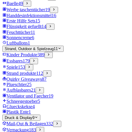
Baelle
49
Werbe taschentücher
19
Handdesinfektionsmittel
16
Erste Hilfe Sets
15
Flüssigkeit gefuellt
14
Feuchttücher
11
Sonnencreme
6
Luftballons
1
Strand, Outdoor & Spielzeug
11
Kinder Produkte
389
Essbares
179
Spiele
153
Strand produkte
112
Quirky Giveaways
87
Plueschtier
25
Aufblasbares
21
Ventilator und Faecher
19
Schneegestoeber
5
Glueckskekse
4
Plastik Ente
1
Druck & Display
9
Mail-Out & Beilagen
332
Verpackung
183