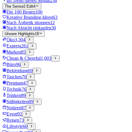
Im Trend diesen Monat
254
The Sense2 Edit
4
Die 100 Besten
100
Kreative Branding-Ideen
63
Nach Ästhetik shoppen
12
Nach Absicht einkaufen
30
Unsere Highlights
18
Öko
3,304
Express
261
Marken
85
Cheap & Cheerful
1,003
Büro
96
Bekleidung
69
Taschen
70
Premium
47
Technik
76
Trinken
89
Süßigkeiten
89
Notizen
87
Event
92
Reisen
73
Lifestyle
60