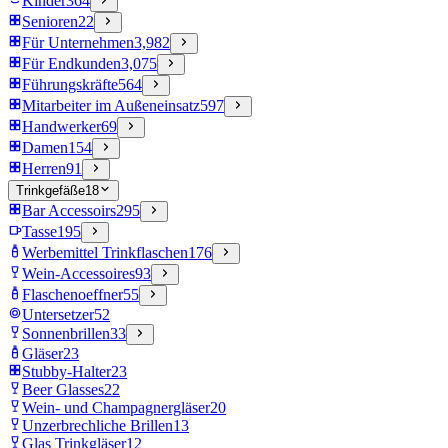
Kinder
364
Senioren
22
Für Unternehmen
3,982
Für Endkunden
3,075
Führungskräfte
564
Mitarbeiter im Außeneinsatz
597
Handwerker
69
Damen
154
Herren
91
Trinkgefäße
18
Bar Accessoirs
295
Tasse
195
Werbemittel Trinkflaschen
176
Wein-Accessoires
93
Flaschenoeffner
55
Untersetzer
52
Sonnenbrillen
33
Gläser
23
Stubby-Halter
23
Beer Glasses
22
Wein- und Champagnergläser
20
Unzerbrechliche Brillen
13
Glas Trinkgläser
12