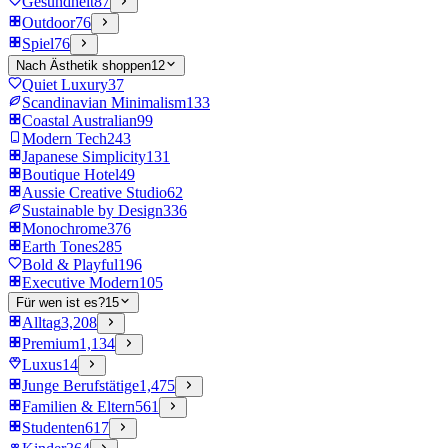
Gesundheit
87
Outdoor
76
Spiel
76
Nach Ästhetik shoppen
12
Quiet Luxury
37
Scandinavian Minimalism
133
Coastal Australian
99
Modern Tech
243
Japanese Simplicity
131
Boutique Hotel
49
Aussie Creative Studio
62
Sustainable by Design
336
Monochrome
376
Earth Tones
285
Bold & Playful
196
Executive Modern
105
Für wen ist es?
15
Alltag
3,208
Premium
1,134
Luxus
14
Junge Berufstätige
1,475
Familien & Eltern
561
Studenten
617