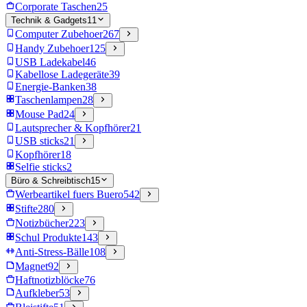
Corporate Taschen
25
Technik & Gadgets
11
Computer Zubehoer
267
Handy Zubehoer
125
USB Ladekabel
46
Kabellose Ladegeräte
39
Energie-Banken
38
Taschenlampen
28
Mouse Pad
24
Lautsprecher & Kopfhörer
21
USB sticks
21
Kopfhörer
18
Selfie sticks
2
Büro & Schreibtisch
15
Werbeartikel fuers Buero
542
Stifte
280
Notizbücher
223
Schul Produkte
143
Anti-Stress-Bälle
108
Magnet
92
Haftnotizblöcke
76
Aufkleber
53