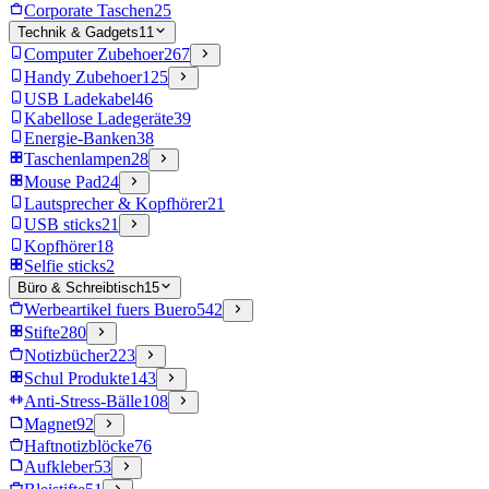
Corporate Taschen
25
Technik & Gadgets
11
Computer Zubehoer
267
Handy Zubehoer
125
USB Ladekabel
46
Kabellose Ladegeräte
39
Energie-Banken
38
Taschenlampen
28
Mouse Pad
24
Lautsprecher & Kopfhörer
21
USB sticks
21
Kopfhörer
18
Selfie sticks
2
Büro & Schreibtisch
15
Werbeartikel fuers Buero
542
Stifte
280
Notizbücher
223
Schul Produkte
143
Anti-Stress-Bälle
108
Magnet
92
Haftnotizblöcke
76
Aufkleber
53