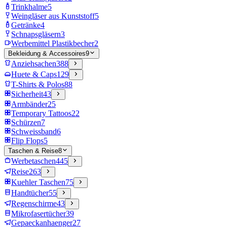
Trinkhalme
5
Weingläser aus Kunststoff
5
Getränke
4
Schnapsgläsern
3
Werbemittel Plastikbecher
2
Bekleidung & Accessoires
9
Anziehsachen
388
Huete & Caps
129
T-Shirts & Polos
88
Sicherheit
43
Armbänder
25
Temporary Tattoos
22
Schürzen
7
Schweissband
6
Flip Flops
5
Taschen & Reise
8
Werbetaschen
445
Reise
263
Kuehler Taschen
75
Handtücher
55
Regenschirme
43
Mikrofasertücher
39
Gepaeckanhaenger
27