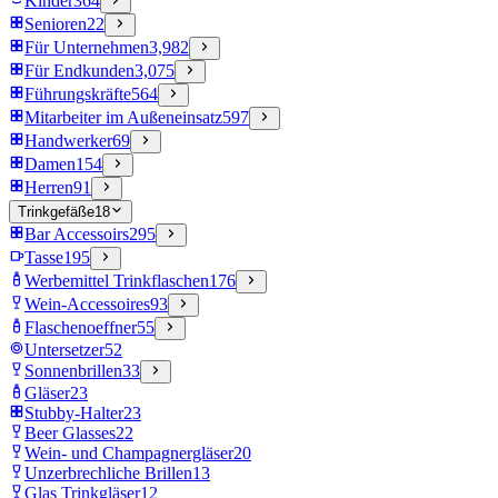
Kinder
364
Senioren
22
Für Unternehmen
3,982
Für Endkunden
3,075
Führungskräfte
564
Mitarbeiter im Außeneinsatz
597
Handwerker
69
Damen
154
Herren
91
Trinkgefäße
18
Bar Accessoirs
295
Tasse
195
Werbemittel Trinkflaschen
176
Wein-Accessoires
93
Flaschenoeffner
55
Untersetzer
52
Sonnenbrillen
33
Gläser
23
Stubby-Halter
23
Beer Glasses
22
Wein- und Champagnergläser
20
Unzerbrechliche Brillen
13
Glas Trinkgläser
12