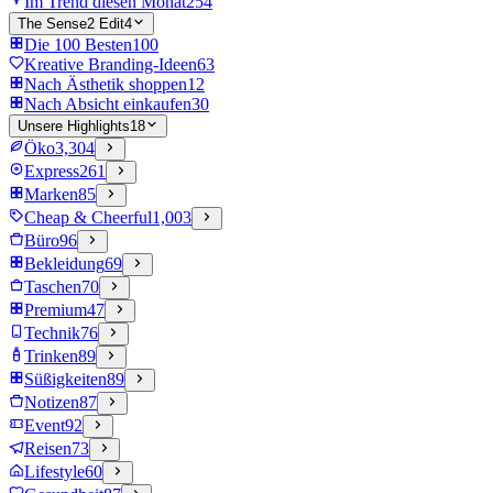
Im Trend diesen Monat
254
The Sense2 Edit
4
Die 100 Besten
100
Kreative Branding-Ideen
63
Nach Ästhetik shoppen
12
Nach Absicht einkaufen
30
Unsere Highlights
18
Öko
3,304
Express
261
Marken
85
Cheap & Cheerful
1,003
Büro
96
Bekleidung
69
Taschen
70
Premium
47
Technik
76
Trinken
89
Süßigkeiten
89
Notizen
87
Event
92
Reisen
73
Lifestyle
60