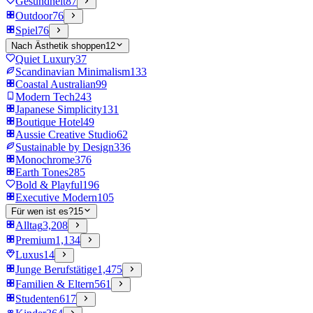
Gesundheit
87
Outdoor
76
Spiel
76
Nach Ästhetik shoppen
12
Quiet Luxury
37
Scandinavian Minimalism
133
Coastal Australian
99
Modern Tech
243
Japanese Simplicity
131
Boutique Hotel
49
Aussie Creative Studio
62
Sustainable by Design
336
Monochrome
376
Earth Tones
285
Bold & Playful
196
Executive Modern
105
Für wen ist es?
15
Alltag
3,208
Premium
1,134
Luxus
14
Junge Berufstätige
1,475
Familien & Eltern
561
Studenten
617