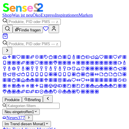
Shop
Was ist neu
Öko
Express
Inspirationen
Marken
Findie fragen
Produkte
Briefing
Neu eingetroffen
1
Neues
377
Im Trend diesen Monat
1