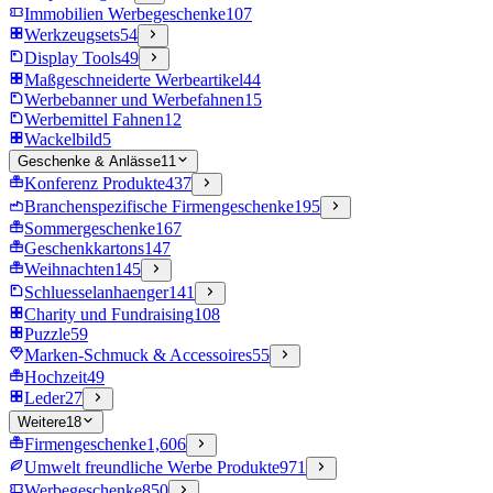
Immobilien Werbegeschenke
107
Werkzeugsets
54
Display Tools
49
Maßgeschneiderte Werbeartikel
44
Werbebanner und Werbefahnen
15
Werbemittel Fahnen
12
Wackelbild
5
Geschenke & Anlässe
11
Konferenz Produkte
437
Branchenspezifische Firmengeschenke
195
Sommergeschenke
167
Geschenkkartons
147
Weihnachten
145
Schluesselanhaenger
141
Charity und Fundraising
108
Puzzle
59
Marken-Schmuck & Accessoires
55
Hochzeit
49
Leder
27
Weitere
18
Firmengeschenke
1,606
Umwelt freundliche Werbe Produkte
971
Werbegeschenke
850