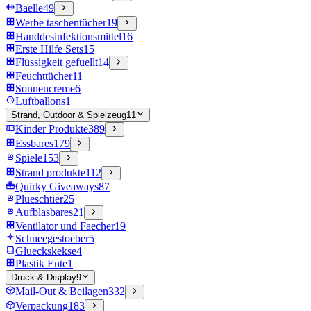
Baelle
49
Werbe taschentücher
19
Handdesinfektionsmittel
16
Erste Hilfe Sets
15
Flüssigkeit gefuellt
14
Feuchttücher
11
Sonnencreme
6
Luftballons
1
Strand, Outdoor & Spielzeug
11
Kinder Produkte
389
Essbares
179
Spiele
153
Strand produkte
112
Quirky Giveaways
87
Plueschtier
25
Aufblasbares
21
Ventilator und Faecher
19
Schneegestoeber
5
Glueckskekse
4
Plastik Ente
1
Druck & Display
9
Mail-Out & Beilagen
332
Verpackung
183