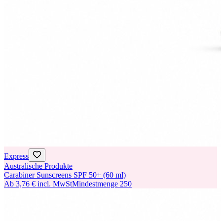
Express
Australische Produkte
Carabiner Sunscreens SPF 50+ (60 ml)
Ab
3,76 €
incl. MwSt
Mindestmenge
250