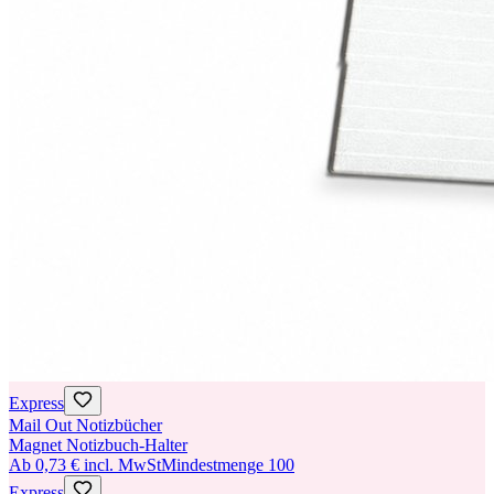
Express
Mail Out Notizbücher
Magnet Notizbuch-Halter
Ab
0,73 €
incl. MwSt
Mindestmenge
100
Express