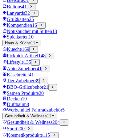
Bleistifte
51
Buttons
41
Lanyards
32
Grußkarten
25
Kompendien
16
Notizbücher mit Stiften
13
Spielkarten
10
Haus & Küche
11
Kueche
169
Picknick Artikel
148
Lifestyle
135
Auto Zubehoer
41
Käsebretter
41
Tier Zubehoer
39
BBQ-Grillzubehör
21
Samen Produkte
20
Decken
19
Duftbaum
8
Werbemittel Fahrradzubehör
5
Gesundheit & Wellness
11
Gesundheit & Wellness
204
Sport
200
Kosmetikprodukte
115