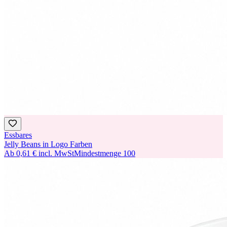
Essbares
Jelly Beans in Logo Farben
Ab
0,61 €
incl. MwSt
Mindestmenge
100