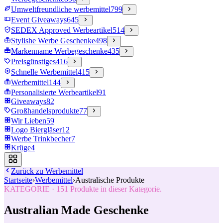
Umweltfreundliche werbemittel
799
Event Giveaways
645
SEDEX Approved Werbeartikel
514
Stylishe Werbe Geschenke
498
Markenname Werbegeschenke
435
Preisgünstiges
416
Schnelle Werbemittel
415
Werbemittel
144
Personalisierte Werbeartikel
91
Giveaways
82
Großhandelsprodukte
77
Wir Lieben
59
Logo Biergläser
12
Werbe Trinkbecher
7
Krüge
4
Zurück zu
Werbemittel
Startseite
›
Werbemittel
›
Australische Produkte
KATEGORIE
·
151
Produkte in dieser Kategorie.
Australian Made Geschenke