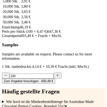
5,000
Stk.
3,91 €
10,000
Stk.
3,80 €
20,000
Stk.
3,65 €
30,000
Stk.
3,56 €
50,000
Stk.
3,48 €
Einrichtung
46,19 €
Preis pro Stück
(
100
×
6,47 €
)
647,30 €
Gesamtpreis
693,49 €
+ Fracht + MwSt.
Samples
Samples are available on request. Please contact us for more
information.
1 Stk. (unbedruckt)
4,14 €
+
10,39 €
Fracht (inkl. MwSt.)
Zum Angebot hinzufügen
· 693,49 €
Häufig gestellte Fragen
Wie hoch ist die Mindestbestellmenge für Australian Made
Chocolate Button Cookies, Branded 55g?
▾