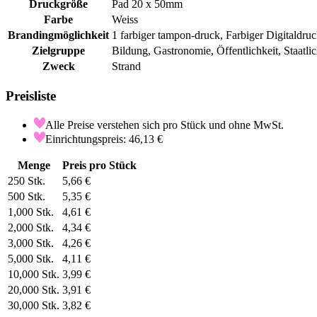
Druckgröße
Pad 20 x 50mm
Farbe
Weiss
Brandingmöglichkeit
1 farbiger tampon-druck, Farbiger Digitaldru
Zielgruppe
Bildung, Gastronomie, Öffentlichkeit, Staatli
Zweck
Strand
Preisliste
Alle Preise verstehen sich pro Stück und ohne MwSt.
Einrichtungspreis: 46,13 €
Menge
Preis pro Stück
250
Stk.
5,66 €
500
Stk.
5,35 €
1,000
Stk.
4,61 €
2,000
Stk.
4,34 €
3,000
Stk.
4,26 €
5,000
Stk.
4,11 €
10,000
Stk.
3,99 €
20,000
Stk.
3,91 €
30,000
Stk.
3,82 €