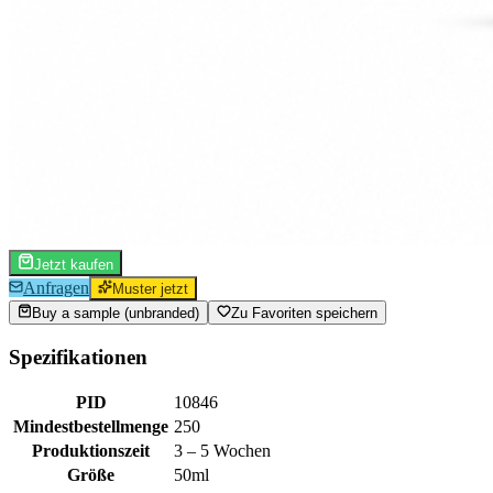
Jetzt kaufen
Anfragen
Muster jetzt
Buy a sample (unbranded)
Zu Favoriten speichern
Spezifikationen
PID
10846
Mindestbestellmenge
250
Produktionszeit
3 – 5 Wochen
Größe
50ml