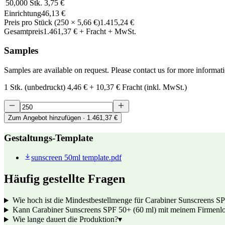
50,000
Stk.
3,75 €
Einrichtung
46,13 €
Preis pro Stück
(
250
×
5,66 €
)
1.415,24 €
Gesamtpreis
1.461,37 €
+ Fracht + MwSt.
Samples
Samples are available on request. Please contact us for more informat
1 Stk. (unbedruckt)
4,46 €
+
10,37 €
Fracht (inkl. MwSt.)
Zum Angebot hinzufügen
· 1.461,37 €
Gestaltungs-Template
sunscreen 50ml template.pdf
Häufig gestellte Fragen
Wie hoch ist die Mindestbestellmenge für Carabiner Sunscreens S
Kann Carabiner Sunscreens SPF 50+ (60 ml) mit meinem Firmenl
Wie lange dauert die Produktion?
▾