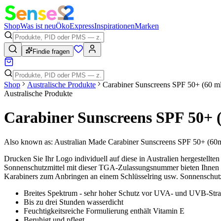
Shop
Was ist neu
Öko
Express
Inspirationen
Marken
Findie fragen
Shop
Australische Produkte
Carabiner Sunscreens SPF 50+ (60 m
Australische Produkte
Carabiner Sunscreens SPF 50+ 
Also known as:
Australian Made Carabiner Sunscreens SPF 50+ (60
Drucken Sie Ihr Logo individuell auf diese in Australien hergestell
Sonnenschutzmittel mit dieser TGA-Zulassungsnummer bieten Ihnen Q
Karabiners zum Anbringen an einem Schlüsselring usw. Sonnenschutz
Breites Spektrum - sehr hoher Schutz vor UVA- und UVB-Stra
Bis zu drei Stunden wasserdicht
Feuchtigkeitsreiche Formulierung enthält Vitamin E
Beruhigt und pflegt