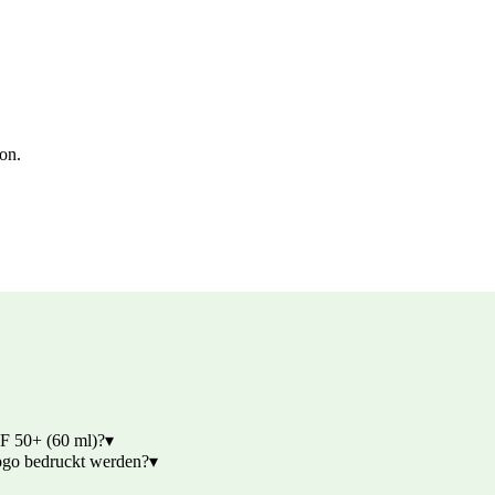
ion.
PF 50+ (60 ml)?
▾
ogo bedruckt werden?
▾