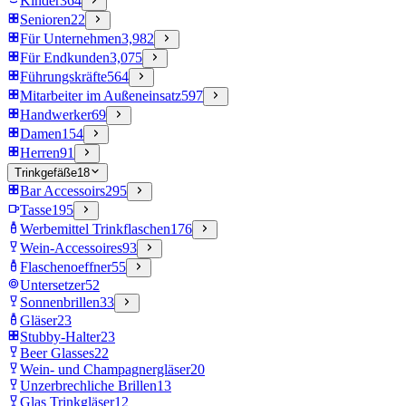
Kinder
364
Senioren
22
Für Unternehmen
3,982
Für Endkunden
3,075
Führungskräfte
564
Mitarbeiter im Außeneinsatz
597
Handwerker
69
Damen
154
Herren
91
Trinkgefäße
18
Bar Accessoirs
295
Tasse
195
Werbemittel Trinkflaschen
176
Wein-Accessoires
93
Flaschenoeffner
55
Untersetzer
52
Sonnenbrillen
33
Gläser
23
Stubby-Halter
23
Beer Glasses
22
Wein- und Champagnergläser
20
Unzerbrechliche Brillen
13
Glas Trinkgläser
12