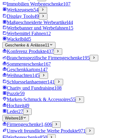
Immobilien Werbegeschenke
107
Werkzeugsets
54
Display Tools
49
Maßgeschneiderte Werbeartikel
44
Werbebanner und Werbefahnen
15
Werbemittel Fahnen
12
Wackelbild
5
Geschenke & Anlässe
11
Konferenz Produkte
437
Branchenspezifische Firmengeschenke
195
Sommergeschenke
167
Geschenkkartons
147
Weihnachten
145
Schluesselanhaenger
141
Charity und Fundraising
108
Puzzle
59
Marken-Schmuck & Accessoires
55
Hochzeit
49
Leder
27
Weitere
18
Firmengeschenke
1,606
Umwelt freundliche Werbe Produkte
971
Werbegeschenke
850