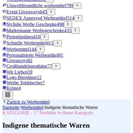
Umweltfreundliche werbemittel
799
Event Giveaways
645
SEDEX Approved Werbeartikel
514
Stylishe Werbe Geschenke
498
Markenname Werbegeschenke
435
Preisgünstiges
416
Schnelle Werbemittel
415
Werbemittel
144
Personalisierte Werbeartikel
91
Giveaways
82
Großhandelsprodukte
77
Wir Lieben
59
Logo Biergläser
12
Werbe Trinkbecher
7
Krüge
4
Zurück zu
Werbemittel
Startseite
›
Werbemittel
›
Indigene thematische Waren
KATEGORIE
·
17
Produkte in dieser Kategorie.
Indigene thematische Waren