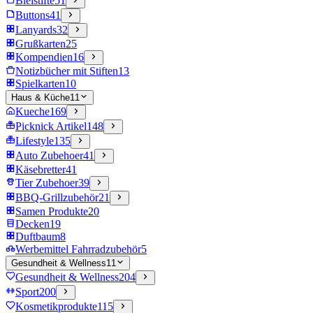
Bleistifte
51
Buttons
41
Lanyards
32
Grußkarten
25
Kompendien
16
Notizbücher mit Stiften
13
Spielkarten
10
Haus & Küche
11
Kueche
169
Picknick Artikel
148
Lifestyle
135
Auto Zubehoer
41
Käsebretter
41
Tier Zubehoer
39
BBQ-Grillzubehör
21
Samen Produkte
20
Decken
19
Duftbaum
8
Werbemittel Fahrradzubehör
5
Gesundheit & Wellness
11
Gesundheit & Wellness
204
Sport
200
Kosmetikprodukte
115