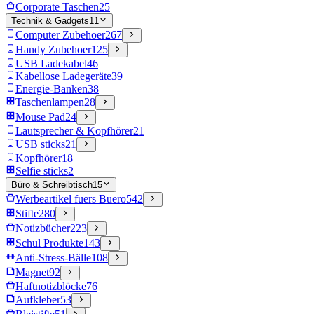
Corporate Taschen
25
Technik & Gadgets
11
Computer Zubehoer
267
Handy Zubehoer
125
USB Ladekabel
46
Kabellose Ladegeräte
39
Energie-Banken
38
Taschenlampen
28
Mouse Pad
24
Lautsprecher & Kopfhörer
21
USB sticks
21
Kopfhörer
18
Selfie sticks
2
Büro & Schreibtisch
15
Werbeartikel fuers Buero
542
Stifte
280
Notizbücher
223
Schul Produkte
143
Anti-Stress-Bälle
108
Magnet
92
Haftnotizblöcke
76
Aufkleber
53