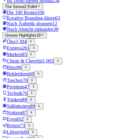
Im Trend diesen Monat
254
The Sense2 Edit
4
Die 100 Besten
100
Kreative Branding-Ideen
63
Nach Ästhetik shoppen
12
Nach Absicht einkaufen
30
Unsere Highlights
18
Öko
3,304
Express
261
Marken
85
Cheap & Cheerful
1,003
Büro
96
Bekleidung
69
Taschen
70
Premium
47
Technik
76
Trinken
89
Süßigkeiten
89
Notizen
87
Event
92
Reisen
73
Lifestyle
60