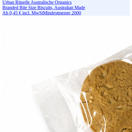
Urban Rituelle Australische Organics
Branded Bite Size Biscuits, Australian Made
Ab
0,45 €
incl. MwSt
Mindestmenge
2000