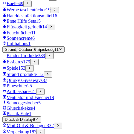
Baelle
49
Werbe taschentücher
19
Handdesinfektionsmittel
16
Erste Hilfe Sets
15
Flüssigkeit gefuellt
14
Feuchttücher
11
Sonnencreme
6
Luftballons
1
Strand, Outdoor & Spielzeug
11
Kinder Produkte
389
Essbares
179
Spiele
153
Strand produkte
112
Quirky Giveaways
87
Plueschtier
25
Aufblasbares
21
Ventilator und Faecher
19
Schneegestoeber
5
Glueckskekse
4
Plastik Ente
1
Druck & Display
9
Mail-Out & Beilagen
332
Verpackung
183