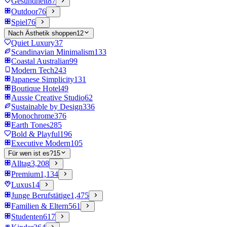
Gesundheit
87
Outdoor
76
Spiel
76
Nach Ästhetik shoppen
12
Quiet Luxury
37
Scandinavian Minimalism
133
Coastal Australian
99
Modern Tech
243
Japanese Simplicity
131
Boutique Hotel
49
Aussie Creative Studio
62
Sustainable by Design
336
Monochrome
376
Earth Tones
285
Bold & Playful
196
Executive Modern
105
Für wen ist es?
15
Alltag
3,208
Premium
1,134
Luxus
14
Junge Berufstätige
1,475
Familien & Eltern
561
Studenten
617