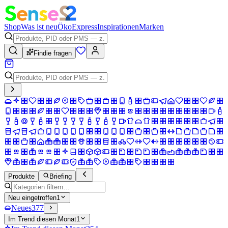
Shop
Was ist neu
Öko
Express
Inspirationen
Marken
Findie fragen
Produkte
Briefing
Neu eingetroffen
1
Neues
377
Im Trend diesen Monat
1