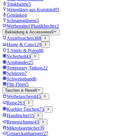
Trinkhalme
5
Weingläser aus Kunststoff
5
Getränke
4
Schnapsgläsern
3
Werbemittel Plastikbecher
2
Bekleidung & Accessoires
9
Anziehsachen
388
Huete & Caps
129
T-Shirts & Polos
88
Sicherheit
43
Armbänder
25
Temporary Tattoos
22
Schürzen
7
Schweissband
6
Flip Flops
5
Taschen & Reise
8
Werbetaschen
445
Reise
263
Kuehler Taschen
75
Handtücher
55
Regenschirme
43
Mikrofasertücher
39
Gepaeckanhaenger
27