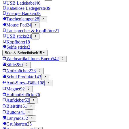
USB Ladekabel
46
Kabellose Ladegeräte
39
Energie-Banken
38
Taschenlampen
28
Mouse Pad
24
Lautsprecher & Kopfhörer
21
USB sticks
21
Kopfhörer
18
Selfie sticks
2
Büro & Schreibtisch
15
Werbeartikel fuers Buero
542
Stifte
280
Notizbücher
223
Schul Produkte
143
Anti-Stress-Bälle
108
Magnet
92
Haftnotizblöcke
76
Aufkleber
53
Bleistifte
51
Buttons
41
Lanyards
32
Grußkarten
25