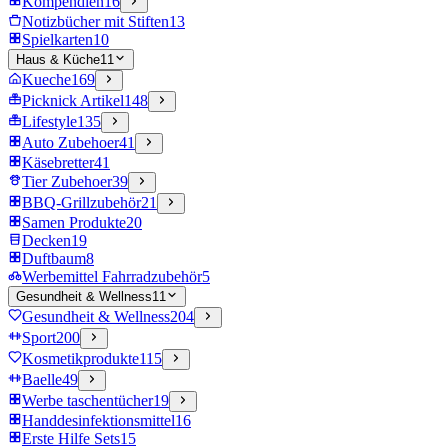
Kompendien
16
Notizbücher mit Stiften
13
Spielkarten
10
Haus & Küche
11
Kueche
169
Picknick Artikel
148
Lifestyle
135
Auto Zubehoer
41
Käsebretter
41
Tier Zubehoer
39
BBQ-Grillzubehör
21
Samen Produkte
20
Decken
19
Duftbaum
8
Werbemittel Fahrradzubehör
5
Gesundheit & Wellness
11
Gesundheit & Wellness
204
Sport
200
Kosmetikprodukte
115
Baelle
49
Werbe taschentücher
19
Handdesinfektionsmittel
16
Erste Hilfe Sets
15