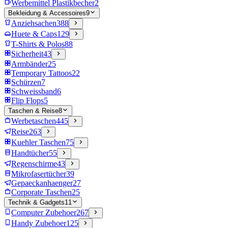
Werbemittel Plastikbecher
2
Bekleidung & Accessoires
9
Anziehsachen
388
Huete & Caps
129
T-Shirts & Polos
88
Sicherheit
43
Armbänder
25
Temporary Tattoos
22
Schürzen
7
Schweissband
6
Flip Flops
5
Taschen & Reise
8
Werbetaschen
445
Reise
263
Kuehler Taschen
75
Handtücher
55
Regenschirme
43
Mikrofasertücher
39
Gepaeckanhaenger
27
Corporate Taschen
25
Technik & Gadgets
11
Computer Zubehoer
267
Handy Zubehoer
125