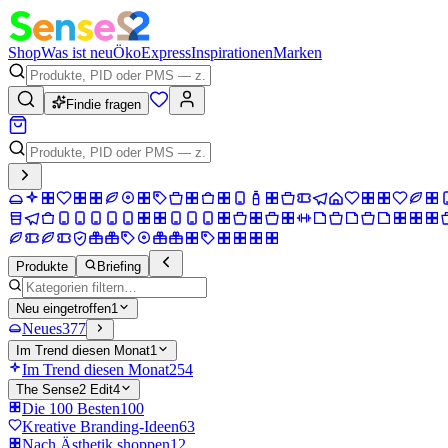
Shop
Was ist neu
Öko
Express
Inspirationen
Marken
Findie fragen
Produkte
Briefing
Neu eingetroffen
1
Neues
377
Im Trend diesen Monat
1
Im Trend diesen Monat
254
The Sense2 Edit
4
Die 100 Besten
100
Kreative Branding-Ideen
63
Nach Ästhetik shoppen
12