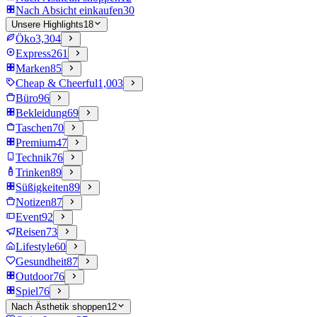
Nach Absicht einkaufen
30
Unsere Highlights
18
Öko
3,304
Express
261
Marken
85
Cheap & Cheerful
1,003
Büro
96
Bekleidung
69
Taschen
70
Premium
47
Technik
76
Trinken
89
Süßigkeiten
89
Notizen
87
Event
92
Reisen
73
Lifestyle
60
Gesundheit
87
Outdoor
76
Spiel
76
Nach Ästhetik shoppen
12