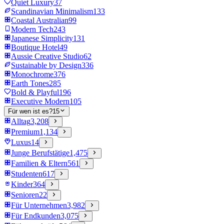
Quiet Luxury
37
Scandinavian Minimalism
133
Coastal Australian
99
Modern Tech
243
Japanese Simplicity
131
Boutique Hotel
49
Aussie Creative Studio
62
Sustainable by Design
336
Monochrome
376
Earth Tones
285
Bold & Playful
196
Executive Modern
105
Für wen ist es?
15
Alltag
3,208
Premium
1,134
Luxus
14
Junge Berufstätige
1,475
Familien & Eltern
561
Studenten
617
Kinder
364
Senioren
22
Für Unternehmen
3,982
Für Endkunden
3,075