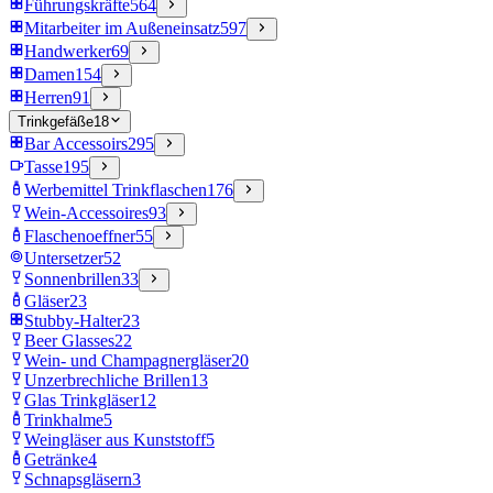
Führungskräfte
564
Mitarbeiter im Außeneinsatz
597
Handwerker
69
Damen
154
Herren
91
Trinkgefäße
18
Bar Accessoirs
295
Tasse
195
Werbemittel Trinkflaschen
176
Wein-Accessoires
93
Flaschenoeffner
55
Untersetzer
52
Sonnenbrillen
33
Gläser
23
Stubby-Halter
23
Beer Glasses
22
Wein- und Champagnergläser
20
Unzerbrechliche Brillen
13
Glas Trinkgläser
12
Trinkhalme
5
Weingläser aus Kunststoff
5
Getränke
4
Schnapsgläsern
3