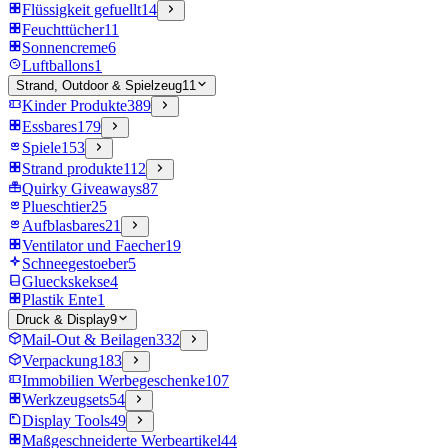
Flüssigkeit gefuellt
14
Feuchttücher
11
Sonnencreme
6
Luftballons
1
Strand, Outdoor & Spielzeug
11
Kinder Produkte
389
Essbares
179
Spiele
153
Strand produkte
112
Quirky Giveaways
87
Plueschtier
25
Aufblasbares
21
Ventilator und Faecher
19
Schneegestoeber
5
Glueckskekse
4
Plastik Ente
1
Druck & Display
9
Mail-Out & Beilagen
332
Verpackung
183
Immobilien Werbegeschenke
107
Werkzeugsets
54
Display Tools
49
Maßgeschneiderte Werbeartikel
44