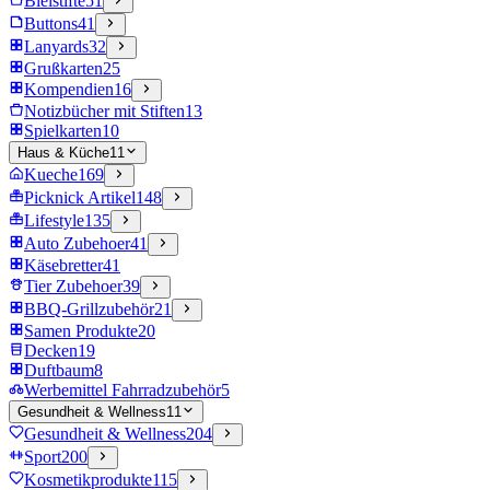
Bleistifte
51
Buttons
41
Lanyards
32
Grußkarten
25
Kompendien
16
Notizbücher mit Stiften
13
Spielkarten
10
Haus & Küche
11
Kueche
169
Picknick Artikel
148
Lifestyle
135
Auto Zubehoer
41
Käsebretter
41
Tier Zubehoer
39
BBQ-Grillzubehör
21
Samen Produkte
20
Decken
19
Duftbaum
8
Werbemittel Fahrradzubehör
5
Gesundheit & Wellness
11
Gesundheit & Wellness
204
Sport
200
Kosmetikprodukte
115