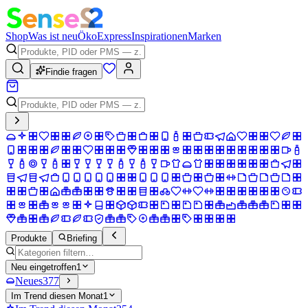
Shop
Was ist neu
Öko
Express
Inspirationen
Marken
Findie fragen
Produkte
Briefing
Neu eingetroffen
1
Neues
377
Im Trend diesen Monat
1