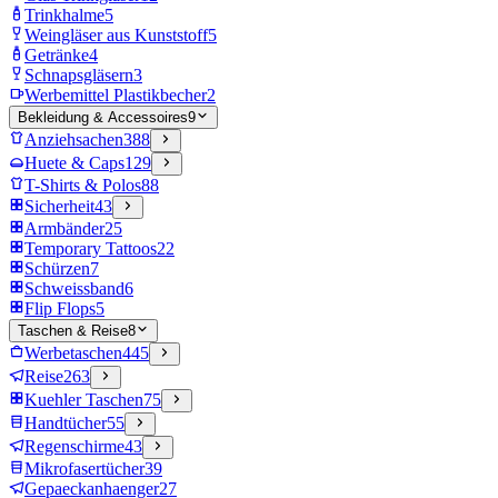
Trinkhalme
5
Weingläser aus Kunststoff
5
Getränke
4
Schnapsgläsern
3
Werbemittel Plastikbecher
2
Bekleidung & Accessoires
9
Anziehsachen
388
Huete & Caps
129
T-Shirts & Polos
88
Sicherheit
43
Armbänder
25
Temporary Tattoos
22
Schürzen
7
Schweissband
6
Flip Flops
5
Taschen & Reise
8
Werbetaschen
445
Reise
263
Kuehler Taschen
75
Handtücher
55
Regenschirme
43
Mikrofasertücher
39
Gepaeckanhaenger
27