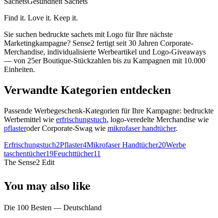
Sachets
Gesundheit Sachets
Find it. Love it. Keep it.
Sie suchen bedruckte sachets mit Logo für Ihre nächste
Marketingkampagne? Sense2 fertigt seit 30 Jahren Corporate-
Merchandise, individualisierte Werbeartikel und Logo-Giveaways
— von 25er Boutique-Stückzahlen bis zu Kampagnen mit 10.000
Einheiten.
Verwandte Kategorien entdecken
Passende Werbegeschenk-Kategorien für Ihre Kampagne: bedruckte
Werbemittel wie
erfrischungstuch
, logo-veredelte Merchandise wie
pflaster
oder Corporate-Swag wie
mikrofaser handtücher
.
Erfrischungstuch
2
Pflaster
4
Mikrofaser Handtücher
20
Werbe
taschentücher
19
Feuchttücher
11
The Sense2 Edit
You may also like
Die 100 Besten — Deutschland