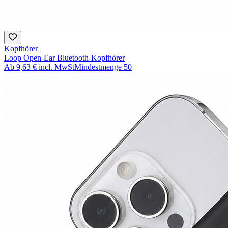
Kopfhörer
Loop Open-Ear Bluetooth-Kopfhörer
Ab
9,63 €
incl. MwSt
Mindestmenge
50