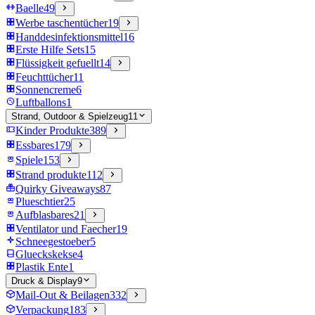
Baelle
49
Werbe taschentücher
19
Handdesinfektionsmittel
16
Erste Hilfe Sets
15
Flüssigkeit gefuellt
14
Feuchttücher
11
Sonnencreme
6
Luftballons
1
Strand, Outdoor & Spielzeug
11
Kinder Produkte
389
Essbares
179
Spiele
153
Strand produkte
112
Quirky Giveaways
87
Plueschtier
25
Aufblasbares
21
Ventilator und Faecher
19
Schneegestoeber
5
Glueckskekse
4
Plastik Ente
1
Druck & Display
9
Mail-Out & Beilagen
332
Verpackung
183