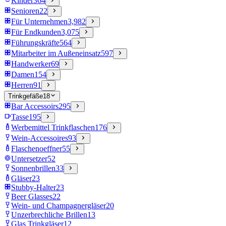
Kinder
364
Senioren
22
Für Unternehmen
3,982
Für Endkunden
3,075
Führungskräfte
564
Mitarbeiter im Außeneinsatz
597
Handwerker
69
Damen
154
Herren
91
Trinkgefäße
18
Bar Accessoirs
295
Tasse
195
Werbemittel Trinkflaschen
176
Wein-Accessoires
93
Flaschenoeffner
55
Untersetzer
52
Sonnenbrillen
33
Gläser
23
Stubby-Halter
23
Beer Glasses
22
Wein- und Champagnergläser
20
Unzerbrechliche Brillen
13
Glas Trinkgläser
12