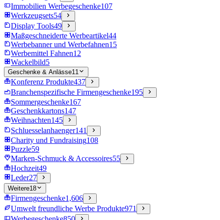
Immobilien Werbegeschenke
107
Werkzeugsets
54
Display Tools
49
Maßgeschneiderte Werbeartikel
44
Werbebanner und Werbefahnen
15
Werbemittel Fahnen
12
Wackelbild
5
Geschenke & Anlässe
11
Konferenz Produkte
437
Branchenspezifische Firmengeschenke
195
Sommergeschenke
167
Geschenkkartons
147
Weihnachten
145
Schluesselanhaenger
141
Charity und Fundraising
108
Puzzle
59
Marken-Schmuck & Accessoires
55
Hochzeit
49
Leder
27
Weitere
18
Firmengeschenke
1,606
Umwelt freundliche Werbe Produkte
971
Werbegeschenke
850