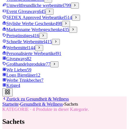
Umweltfreundliche werbemittel
799
Event Giveaways
645
SEDEX Approved Werbeartikel
514
Stylishe Werbe Geschenke
498
Markenname Werbegeschenke
435
Preisgünstiges
416
Schnelle Werbemittel
415
Werbemittel
144
Personalisierte Werbeartikel
91
Giveaways
82
Großhandelsprodukte
77
Wir Lieben
59
Logo Biergläser
12
Werbe Trinkbecher
7
Krüge
4
Zurück zu
Gesundheit & Wellness
Startseite
›
Gesundheit & Wellness
›
Sachets
KATEGORIE
·
4
Produkte in dieser Kategorie.
Sachets