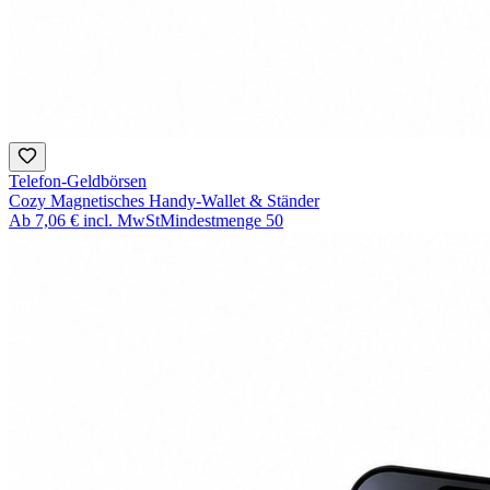
Telefon-Geldbörsen
Cozy Magnetisches Handy-Wallet & Ständer
Ab
7,06 €
incl. MwSt
Mindestmenge
50