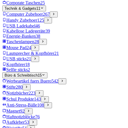
Corporate Taschen
25
Technik & Gadgets
11
Computer Zubehoer
267
Handy Zubehoer
125
USB Ladekabel
46
Kabellose Ladegeräte
39
Energie-Banken
38
Taschenlampen
28
Mouse Pad
24
Lautsprecher & Kopfhörer
21
USB sticks
21
Kopfhörer
18
Selfie sticks
2
Büro & Schreibtisch
15
Werbeartikel fuers Buero
542
Stifte
280
Notizbücher
223
Schul Produkte
143
Anti-Stress-Bälle
108
Magnet
92
Haftnotizblöcke
76
Aufkleber
53