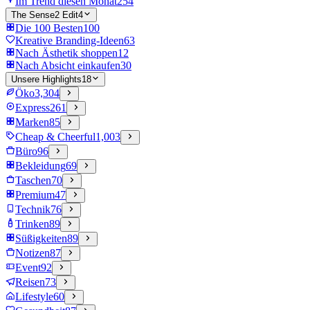
Im Trend diesen Monat
254
The Sense2 Edit
4
Die 100 Besten
100
Kreative Branding-Ideen
63
Nach Ästhetik shoppen
12
Nach Absicht einkaufen
30
Unsere Highlights
18
Öko
3,304
Express
261
Marken
85
Cheap & Cheerful
1,003
Büro
96
Bekleidung
69
Taschen
70
Premium
47
Technik
76
Trinken
89
Süßigkeiten
89
Notizen
87
Event
92
Reisen
73
Lifestyle
60