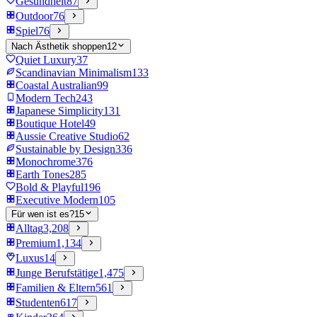
Gesundheit
87
Outdoor
76
Spiel
76
Nach Ästhetik shoppen
12
Quiet Luxury
37
Scandinavian Minimalism
133
Coastal Australian
99
Modern Tech
243
Japanese Simplicity
131
Boutique Hotel
49
Aussie Creative Studio
62
Sustainable by Design
336
Monochrome
376
Earth Tones
285
Bold & Playful
196
Executive Modern
105
Für wen ist es?
15
Alltag
3,208
Premium
1,134
Luxus
14
Junge Berufstätige
1,475
Familien & Eltern
561
Studenten
617