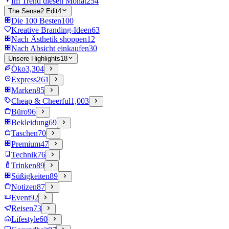
Im Trend diesen Monat
254
The Sense2 Edit
4
Die 100 Besten
100
Kreative Branding-Ideen
63
Nach Ästhetik shoppen
12
Nach Absicht einkaufen
30
Unsere Highlights
18
Öko
3,304
Express
261
Marken
85
Cheap & Cheerful
1,003
Büro
96
Bekleidung
69
Taschen
70
Premium
47
Technik
76
Trinken
89
Süßigkeiten
89
Notizen
87
Event
92
Reisen
73
Lifestyle
60