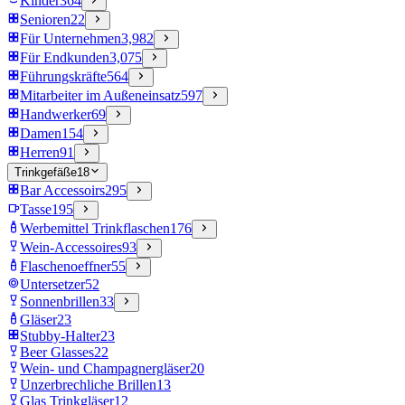
Kinder
364
Senioren
22
Für Unternehmen
3,982
Für Endkunden
3,075
Führungskräfte
564
Mitarbeiter im Außeneinsatz
597
Handwerker
69
Damen
154
Herren
91
Trinkgefäße
18
Bar Accessoirs
295
Tasse
195
Werbemittel Trinkflaschen
176
Wein-Accessoires
93
Flaschenoeffner
55
Untersetzer
52
Sonnenbrillen
33
Gläser
23
Stubby-Halter
23
Beer Glasses
22
Wein- und Champagnergläser
20
Unzerbrechliche Brillen
13
Glas Trinkgläser
12