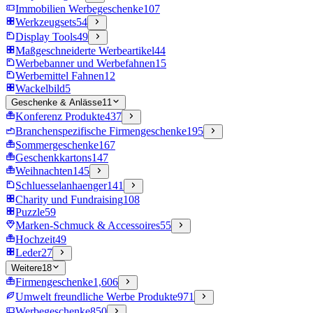
Immobilien Werbegeschenke
107
Werkzeugsets
54
Display Tools
49
Maßgeschneiderte Werbeartikel
44
Werbebanner und Werbefahnen
15
Werbemittel Fahnen
12
Wackelbild
5
Geschenke & Anlässe
11
Konferenz Produkte
437
Branchenspezifische Firmengeschenke
195
Sommergeschenke
167
Geschenkkartons
147
Weihnachten
145
Schluesselanhaenger
141
Charity und Fundraising
108
Puzzle
59
Marken-Schmuck & Accessoires
55
Hochzeit
49
Leder
27
Weitere
18
Firmengeschenke
1,606
Umwelt freundliche Werbe Produkte
971
Werbegeschenke
850