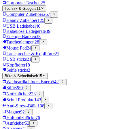
Corporate Taschen
25
Technik & Gadgets
11
Computer Zubehoer
267
Handy Zubehoer
125
USB Ladekabel
46
Kabellose Ladegeräte
39
Energie-Banken
38
Taschenlampen
28
Mouse Pad
24
Lautsprecher & Kopfhörer
21
USB sticks
21
Kopfhörer
18
Selfie sticks
2
Büro & Schreibtisch
15
Werbeartikel fuers Buero
542
Stifte
280
Notizbücher
223
Schul Produkte
143
Anti-Stress-Bälle
108
Magnet
92
Haftnotizblöcke
76
Aufkleber
53