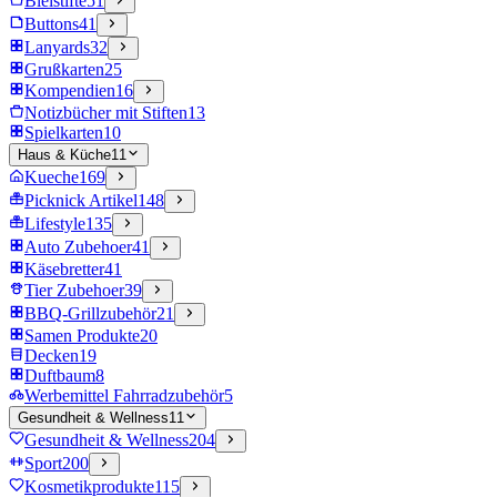
Bleistifte
51
Buttons
41
Lanyards
32
Grußkarten
25
Kompendien
16
Notizbücher mit Stiften
13
Spielkarten
10
Haus & Küche
11
Kueche
169
Picknick Artikel
148
Lifestyle
135
Auto Zubehoer
41
Käsebretter
41
Tier Zubehoer
39
BBQ-Grillzubehör
21
Samen Produkte
20
Decken
19
Duftbaum
8
Werbemittel Fahrradzubehör
5
Gesundheit & Wellness
11
Gesundheit & Wellness
204
Sport
200
Kosmetikprodukte
115