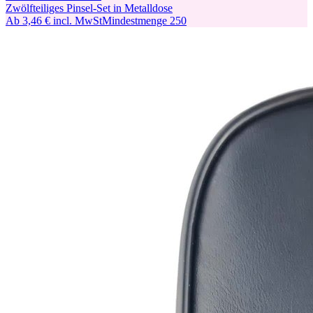
Zwölfteiliges Pinsel-Set in Metalldose
Ab
3,46 €
incl. MwSt
Mindestmenge
250