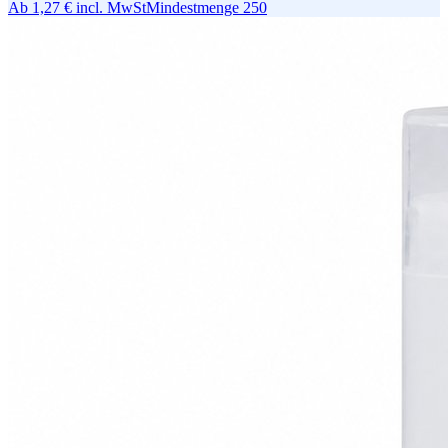
Ab
1,27 €
incl. MwSt
Mindestmenge
250