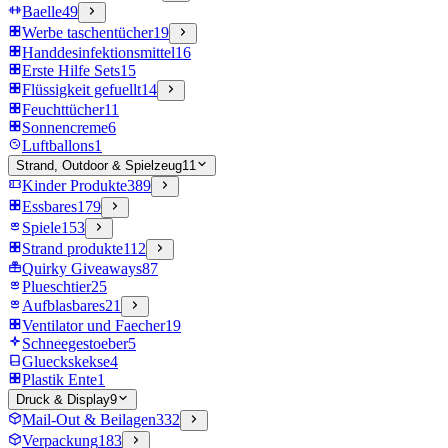
Baelle
49
Werbe taschentücher
19
Handdesinfektionsmittel
16
Erste Hilfe Sets
15
Flüssigkeit gefuellt
14
Feuchttücher
11
Sonnencreme
6
Luftballons
1
Strand, Outdoor & Spielzeug
11
Kinder Produkte
389
Essbares
179
Spiele
153
Strand produkte
112
Quirky Giveaways
87
Plueschtier
25
Aufblasbares
21
Ventilator und Faecher
19
Schneegestoeber
5
Glueckskekse
4
Plastik Ente
1
Druck & Display
9
Mail-Out & Beilagen
332
Verpackung
183