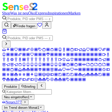
Shop
Was ist neu
Öko
Express
Inspirationen
Marken
Findie fragen
Produkte
Briefing
Neu eingetroffen
1
Neues
377
Im Trend diesen Monat
1