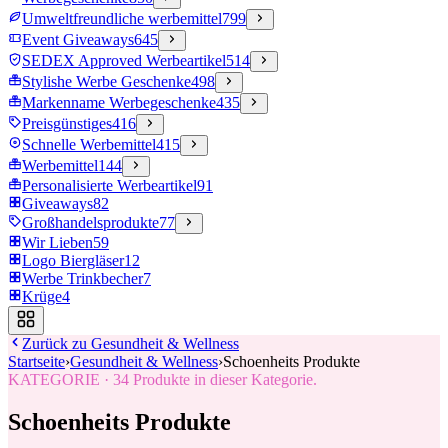
Umweltfreundliche werbemittel
799
Event Giveaways
645
SEDEX Approved Werbeartikel
514
Stylishe Werbe Geschenke
498
Markenname Werbegeschenke
435
Preisgünstiges
416
Schnelle Werbemittel
415
Werbemittel
144
Personalisierte Werbeartikel
91
Giveaways
82
Großhandelsprodukte
77
Wir Lieben
59
Logo Biergläser
12
Werbe Trinkbecher
7
Krüge
4
Zurück zu
Gesundheit & Wellness
Startseite
›
Gesundheit & Wellness
›
Schoenheits Produkte
KATEGORIE
·
34
Produkte in dieser Kategorie.
Schoenheits Produkte