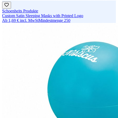
Schoenheits Produkte
Custom Satin Sleeping Masks with Printed Logo
Ab
1,69 €
incl. MwSt
Mindestmenge
250