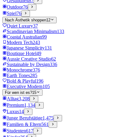
Gesundheit
87
Outdoor
76
Spiel
76
Nach Ästhetik shoppen
12
Quiet Luxury
37
Scandinavian Minimalism
133
Coastal Australian
99
Modern Tech
243
Japanese Simplicity
131
Boutique Hotel
49
Aussie Creative Studio
62
Sustainable by Design
336
Monochrome
376
Earth Tones
285
Bold & Playful
196
Executive Modern
105
Für wen ist es?
15
Alltag
3,208
Premium
1,134
Luxus
14
Junge Berufstätige
1,475
Familien & Eltern
561
Studenten
617