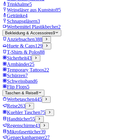
Trinkhalme
5
Weingläser aus Kunststoff
5
Getränke
4
Schnapsgläsern
3
Werbemittel Plastikbecher
2
Bekleidung & Accessoires
9
Anziehsachen
388
Huete & Caps
129
T-Shirts & Polos
88
Sicherheit
43
Armbänder
25
Temporary Tattoos
22
Schürzen
7
Schweissband
6
Flip Flops
5
Taschen & Reise
8
Werbetaschen
445
Reise
263
Kuehler Taschen
75
Handtücher
55
Regenschirme
43
Mikrofasertücher
39
Gepaeckanhaenger
27