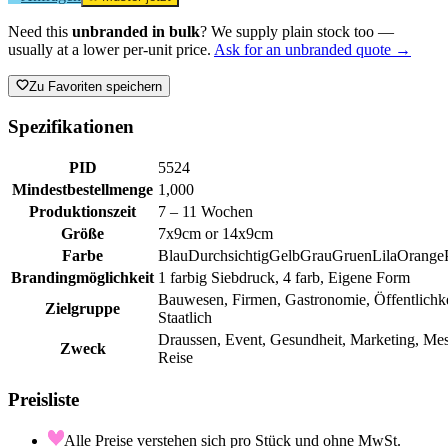
Need this
unbranded in bulk
? We supply plain stock too —
usually at a lower per-unit price.
Ask for an unbranded quote →
Zu Favoriten speichern
Spezifikationen
PID
5524
Mindestbestellmenge
1,000
Produktionszeit
7 – 11 Wochen
Größe
7x9cm or 14x9cm
Farbe
Blau
Durchsichtig
Gelb
Grau
Gruen
Lila
Orange
Brandingmöglichkeit
1 farbig Siebdruck, 4 farb, Eigene Form
Bauwesen, Firmen, Gastronomie, Öffentlichke
Zielgruppe
Staatlich
Draussen, Event, Gesundheit, Marketing, Mes
Zweck
Reise
Preisliste
Alle Preise verstehen sich pro Stück und ohne MwSt.