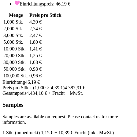
Einrichtungspreis: 46,19 €
Menge
Preis pro Stück
1,000
Stk.
4,39 €
2,000
Stk.
2,74 €
3,000
Stk.
2,47 €
5,000
Stk.
1,80 €
10,000
Stk.
1,41 €
20,000
Stk.
1,25 €
30,000
Stk.
1,08 €
50,000
Stk.
0,98 €
100,000
Stk.
0,96 €
Einrichtung
46,19 €
Preis pro Stück
(
1,000
×
4,39 €
)
4.387,91 €
Gesamtpreis
4.434,10 €
+ Fracht + MwSt.
Samples
Samples are available on request. Please contact us for more
information.
1 Stk. (unbedruckt)
1,15 €
+
10,39 €
Fracht (inkl. MwSt.)