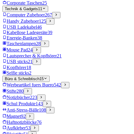
Corporate Taschen
25
Technik & Gadgets
11
Computer Zubehoer
267
Handy Zubehoer
125
USB Ladekabel
46
Kabellose Ladegeräte
39
Energie-Banken
38
Taschenlampen
28
Mouse Pad
24
Lautsprecher & Kopfhörer
21
USB sticks
21
Kopfhörer
18
Selfie sticks
2
Büro & Schreibtisch
15
Werbeartikel fuers Buero
542
Stifte
280
Notizbücher
223
Schul Produkte
143
Anti-Stress-Bälle
108
Magnet
92
Haftnotizblöcke
76
Aufkleber
53