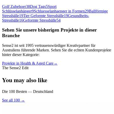
Golf Zubehoer
38
Dog Tags
5
Sport
Schlüsselanhänger
9
Schluesselanhaenger in Formen
29
Ballförmige
Stressbälle
19
Tier Geformte Stressbälle
19
Gesundheits-
Stressbälle
16
Geformte Stressbälle
54
Sehen Sie unsere bisherigen Projekte in dieser
Branche
Sense2 ist seit 1995 vertrauenswürdiger Kreativpartner für
Australiens führende Marken. Sehen Sie die echten Kundenprojekte
hinter dieser Kategorie:
Projekte in Health & Aged Care
→
The Sense2 Edit
You may also like
Die 100 Besten — Deutschland
See all 100 →