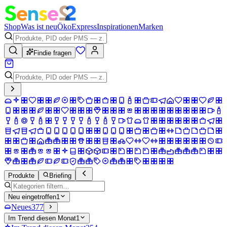
Shop
Was ist neu
Öko
Express
Inspirationen
Marken
Findie fragen
Produkte
Briefing
Neu eingetroffen
1
Neues
377
Im Trend diesen Monat
1