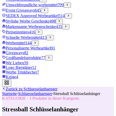
Umweltfreundliche werbemittel
799
Event Giveaways
645
SEDEX Approved Werbeartikel
514
Stylishe Werbe Geschenke
498
Markenname Werbegeschenke
435
Preisgünstiges
416
Schnelle Werbemittel
415
Werbemittel
144
Personalisierte Werbeartikel
91
Giveaways
82
Großhandelsprodukte
77
Wir Lieben
59
Logo Biergläser
12
Werbe Trinkbecher
7
Krüge
4
Zurück zu
Schluesselanhaenger
Startseite
›
Schluesselanhaenger
›
Stressball Schlüsselanhänger
KATEGORIE
·
3
Produkte in dieser Kategorie.
Stressball Schlüsselanhänger