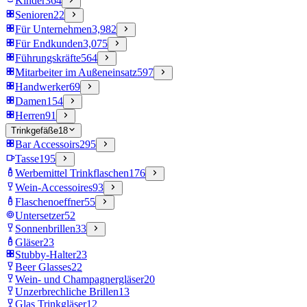
Kinder
364
Senioren
22
Für Unternehmen
3,982
Für Endkunden
3,075
Führungskräfte
564
Mitarbeiter im Außeneinsatz
597
Handwerker
69
Damen
154
Herren
91
Trinkgefäße
18
Bar Accessoirs
295
Tasse
195
Werbemittel Trinkflaschen
176
Wein-Accessoires
93
Flaschenoeffner
55
Untersetzer
52
Sonnenbrillen
33
Gläser
23
Stubby-Halter
23
Beer Glasses
22
Wein- und Champagnergläser
20
Unzerbrechliche Brillen
13
Glas Trinkgläser
12