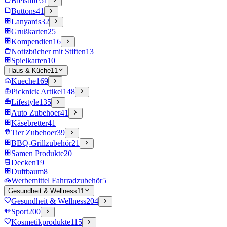
Bleistifte
51
Buttons
41
Lanyards
32
Grußkarten
25
Kompendien
16
Notizbücher mit Stiften
13
Spielkarten
10
Haus & Küche
11
Kueche
169
Picknick Artikel
148
Lifestyle
135
Auto Zubehoer
41
Käsebretter
41
Tier Zubehoer
39
BBQ-Grillzubehör
21
Samen Produkte
20
Decken
19
Duftbaum
8
Werbemittel Fahrradzubehör
5
Gesundheit & Wellness
11
Gesundheit & Wellness
204
Sport
200
Kosmetikprodukte
115