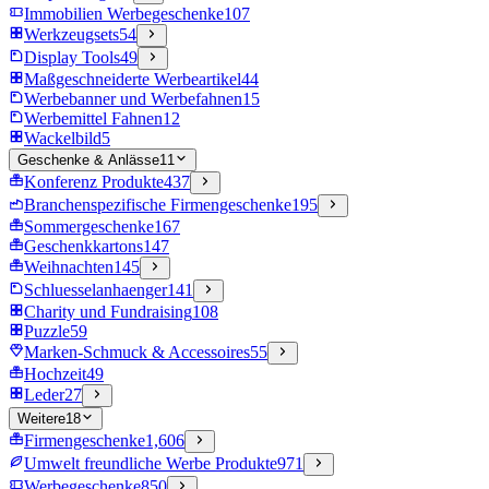
Immobilien Werbegeschenke
107
Werkzeugsets
54
Display Tools
49
Maßgeschneiderte Werbeartikel
44
Werbebanner und Werbefahnen
15
Werbemittel Fahnen
12
Wackelbild
5
Geschenke & Anlässe
11
Konferenz Produkte
437
Branchenspezifische Firmengeschenke
195
Sommergeschenke
167
Geschenkkartons
147
Weihnachten
145
Schluesselanhaenger
141
Charity und Fundraising
108
Puzzle
59
Marken-Schmuck & Accessoires
55
Hochzeit
49
Leder
27
Weitere
18
Firmengeschenke
1,606
Umwelt freundliche Werbe Produkte
971
Werbegeschenke
850