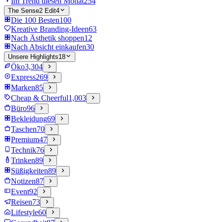
Im Trend diesen Monat
254
The Sense2 Edit
4
Die 100 Besten
100
Kreative Branding-Ideen
63
Nach Ästhetik shoppen
12
Nach Absicht einkaufen
30
Unsere Highlights
18
Öko
3,304
Express
269
Marken
85
Cheap & Cheerful
1,003
Büro
96
Bekleidung
69
Taschen
70
Premium
47
Technik
76
Trinken
89
Süßigkeiten
89
Notizen
87
Event
92
Reisen
73
Lifestyle
60