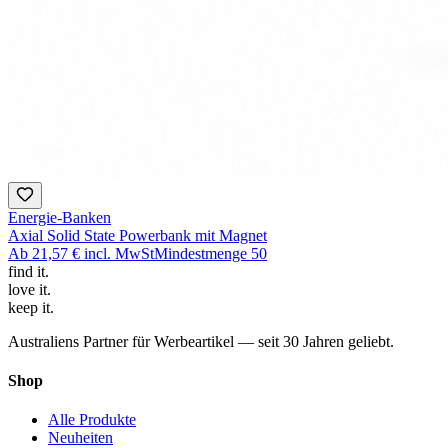
Energie-Banken
Axial Solid State Powerbank mit Magnet
Ab
21,57 €
incl. MwSt
Mindestmenge
50
find
it.
love
it.
keep
it.
Australiens Partner für Werbeartikel — seit 30 Jahren geliebt.
Shop
Alle Produkte
Neuheiten