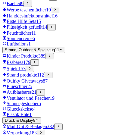
Baelle
49
Werbe taschentücher
19
Handdesinfektionsmittel
16
Erste Hilfe Sets
15
Flüssigkeit gefuellt
14
Feuchttücher
11
Sonnencreme
6
Luftballons
1
Strand, Outdoor & Spielzeug
11
Kinder Produkte
389
Essbares
179
Spiele
153
Strand produkte
112
Quirky Giveaways
87
Plueschtier
25
Aufblasbares
21
Ventilator und Faecher
19
Schneegestoeber
5
Glueckskekse
4
Plastik Ente
1
Druck & Display
9
Mail-Out & Beilagen
332
Verpackung
183