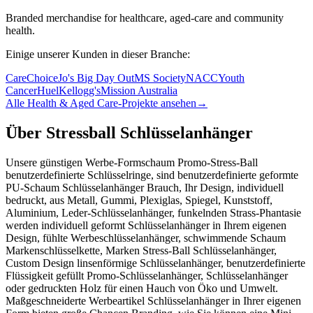
Branded merchandise for healthcare, aged-care and community
health.
Einige unserer Kunden in dieser Branche:
CareChoice
Jo's Big Day Out
MS Society
NACC
Youth
Cancer
Huel
Kellogg's
Mission Australia
Alle Health & Aged Care-Projekte ansehen
→
Über Stressball Schlüsselanhänger
Unsere günstigen Werbe-Formschaum Promo-Stress-Ball
benutzerdefinierte Schlüsselringe, sind benutzerdefinierte geformte
PU-Schaum Schlüsselanhänger Brauch, Ihr Design, individuell
bedruckt, aus Metall, Gummi, Plexiglas, Spiegel, Kunststoff,
Aluminium, Leder-Schlüsselanhänger, funkelnden Strass-Phantasie
werden individuell geformt Schlüsselanhänger in Ihrem eigenen
Design, fühlte Werbeschlüsselanhänger, schwimmende Schaum
Markenschlüsselkette, Marken Stress-Ball Schlüsselanhänger,
Custom Design linsenförmige Schlüsselanhänger, benutzerdefinierte
Flüssigkeit gefüllt Promo-Schlüsselanhänger, Schlüsselanhänger
oder gedruckten Holz für einen Hauch von Öko und Umwelt.
Maßgeschneiderte Werbeartikel Schlüsselanhänger in Ihrer eigenen