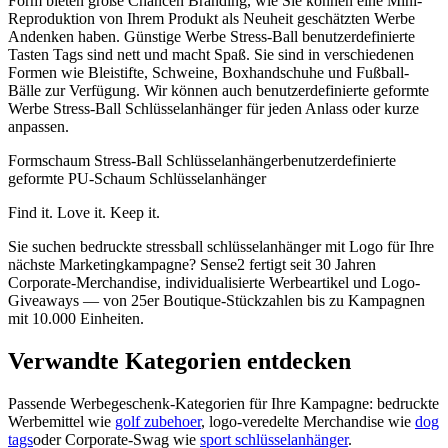
Form bieten große Chancen Branding, wie Sie können eine Mini-
Reproduktion von Ihrem Produkt als Neuheit geschätzten Werbe
Andenken haben. Günstige Werbe Stress-Ball benutzerdefinierte
Tasten Tags sind nett und macht Spaß. Sie sind in verschiedenen
Formen wie Bleistifte, Schweine, Boxhandschuhe und Fußball-
Bälle zur Verfügung. Wir können auch benutzerdefinierte geformte
Werbe Stress-Ball Schlüsselanhänger für jeden Anlass oder kurze
anpassen.
Formschaum Stress-Ball Schlüsselanhänger
benutzerdefinierte
geformte PU-Schaum Schlüsselanhänger
Find it. Love it. Keep it.
Sie suchen bedruckte stressball schlüsselanhänger mit Logo für Ihre
nächste Marketingkampagne? Sense2 fertigt seit 30 Jahren
Corporate-Merchandise, individualisierte Werbeartikel und Logo-
Giveaways — von 25er Boutique-Stückzahlen bis zu Kampagnen
mit 10.000 Einheiten.
Verwandte Kategorien entdecken
Passende Werbegeschenk-Kategorien für Ihre Kampagne: bedruckte
Werbemittel wie
golf zubehoer
, logo-veredelte Merchandise wie
dog
tags
oder Corporate-Swag wie
sport schlüsselanhänger
.