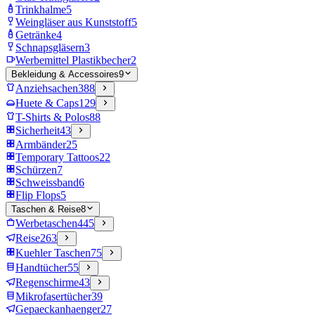
Trinkhalme
5
Weingläser aus Kunststoff
5
Getränke
4
Schnapsgläsern
3
Werbemittel Plastikbecher
2
Bekleidung & Accessoires
9
Anziehsachen
388
Huete & Caps
129
T-Shirts & Polos
88
Sicherheit
43
Armbänder
25
Temporary Tattoos
22
Schürzen
7
Schweissband
6
Flip Flops
5
Taschen & Reise
8
Werbetaschen
445
Reise
263
Kuehler Taschen
75
Handtücher
55
Regenschirme
43
Mikrofasertücher
39
Gepaeckanhaenger
27