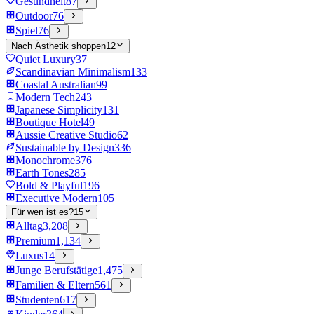
Gesundheit
87
Outdoor
76
Spiel
76
Nach Ästhetik shoppen
12
Quiet Luxury
37
Scandinavian Minimalism
133
Coastal Australian
99
Modern Tech
243
Japanese Simplicity
131
Boutique Hotel
49
Aussie Creative Studio
62
Sustainable by Design
336
Monochrome
376
Earth Tones
285
Bold & Playful
196
Executive Modern
105
Für wen ist es?
15
Alltag
3,208
Premium
1,134
Luxus
14
Junge Berufstätige
1,475
Familien & Eltern
561
Studenten
617