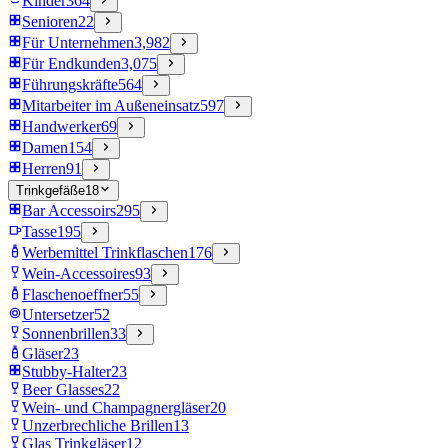
Kinder
364
Senioren
22
Für Unternehmen
3,982
Für Endkunden
3,075
Führungskräfte
564
Mitarbeiter im Außeneinsatz
597
Handwerker
69
Damen
154
Herren
91
Trinkgefäße
18
Bar Accessoirs
295
Tasse
195
Werbemittel Trinkflaschen
176
Wein-Accessoires
93
Flaschenoeffner
55
Untersetzer
52
Sonnenbrillen
33
Gläser
23
Stubby-Halter
23
Beer Glasses
22
Wein- und Champagnergläser
20
Unzerbrechliche Brillen
13
Glas Trinkgläser
12