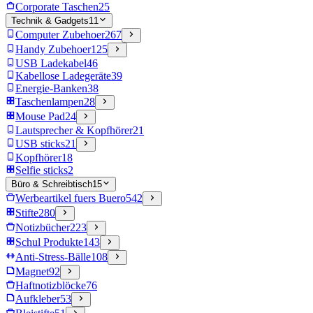
Corporate Taschen
25
Technik & Gadgets
11
Computer Zubehoer
267
Handy Zubehoer
125
USB Ladekabel
46
Kabellose Ladegeräte
39
Energie-Banken
38
Taschenlampen
28
Mouse Pad
24
Lautsprecher & Kopfhörer
21
USB sticks
21
Kopfhörer
18
Selfie sticks
2
Büro & Schreibtisch
15
Werbeartikel fuers Buero
542
Stifte
280
Notizbücher
223
Schul Produkte
143
Anti-Stress-Bälle
108
Magnet
92
Haftnotizblöcke
76
Aufkleber
53