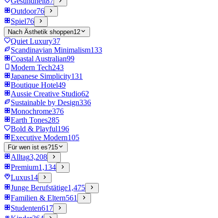
Gesundheit
87
Outdoor
76
Spiel
76
Nach Ästhetik shoppen
12
Quiet Luxury
37
Scandinavian Minimalism
133
Coastal Australian
99
Modern Tech
243
Japanese Simplicity
131
Boutique Hotel
49
Aussie Creative Studio
62
Sustainable by Design
336
Monochrome
376
Earth Tones
285
Bold & Playful
196
Executive Modern
105
Für wen ist es?
15
Alltag
3,208
Premium
1,134
Luxus
14
Junge Berufstätige
1,475
Familien & Eltern
561
Studenten
617