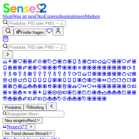
Shop
Was ist neu
Öko
Express
Inspirationen
Marken
Findie fragen
Produkte
Briefing
Neu eingetroffen
1
Neues
377
Im Trend diesen Monat
1