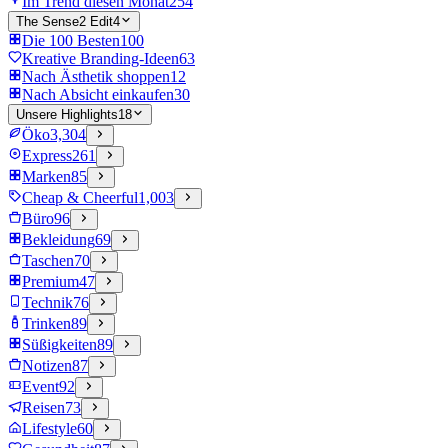
Im Trend diesen Monat
254
The Sense2 Edit
4
Die 100 Besten
100
Kreative Branding-Ideen
63
Nach Ästhetik shoppen
12
Nach Absicht einkaufen
30
Unsere Highlights
18
Öko
3,304
Express
261
Marken
85
Cheap & Cheerful
1,003
Büro
96
Bekleidung
69
Taschen
70
Premium
47
Technik
76
Trinken
89
Süßigkeiten
89
Notizen
87
Event
92
Reisen
73
Lifestyle
60