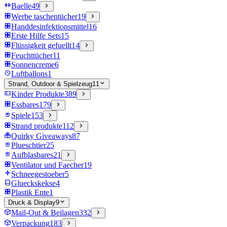
Baelle
49
Werbe taschentücher
19
Handdesinfektionsmittel
16
Erste Hilfe Sets
15
Flüssigkeit gefuellt
14
Feuchttücher
11
Sonnencreme
6
Luftballons
1
Strand, Outdoor & Spielzeug
11
Kinder Produkte
389
Essbares
179
Spiele
153
Strand produkte
112
Quirky Giveaways
87
Plueschtier
25
Aufblasbares
21
Ventilator und Faecher
19
Schneegestoeber
5
Glueckskekse
4
Plastik Ente
1
Druck & Display
9
Mail-Out & Beilagen
332
Verpackung
183