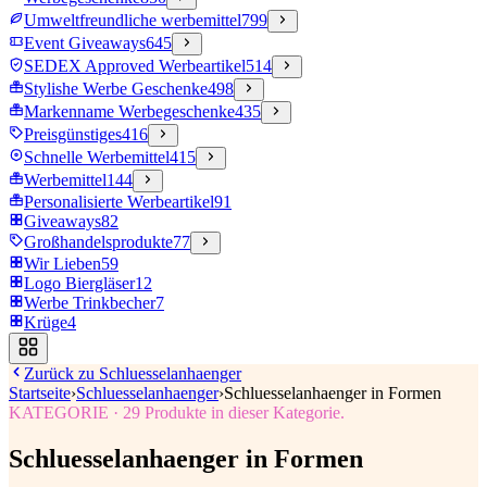
Umweltfreundliche werbemittel
799
Event Giveaways
645
SEDEX Approved Werbeartikel
514
Stylishe Werbe Geschenke
498
Markenname Werbegeschenke
435
Preisgünstiges
416
Schnelle Werbemittel
415
Werbemittel
144
Personalisierte Werbeartikel
91
Giveaways
82
Großhandelsprodukte
77
Wir Lieben
59
Logo Biergläser
12
Werbe Trinkbecher
7
Krüge
4
Zurück zu
Schluesselanhaenger
Startseite
›
Schluesselanhaenger
›
Schluesselanhaenger in Formen
KATEGORIE
·
29
Produkte in dieser Kategorie.
Schluesselanhaenger in Formen