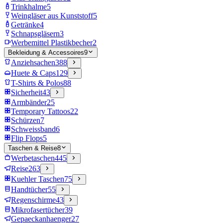
Trinkhalme
5
Weingläser aus Kunststoff
5
Getränke
4
Schnapsgläsern
3
Werbemittel Plastikbecher
2
Bekleidung & Accessoires
9
Anziehsachen
388
Huete & Caps
129
T-Shirts & Polos
88
Sicherheit
43
Armbänder
25
Temporary Tattoos
22
Schürzen
7
Schweissband
6
Flip Flops
5
Taschen & Reise
8
Werbetaschen
445
Reise
263
Kuehler Taschen
75
Handtücher
55
Regenschirme
43
Mikrofasertücher
39
Gepaeckanhaenger
27