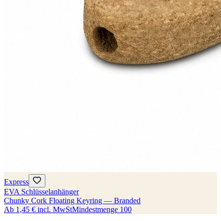
Express
EVA Schlüsselanhänger
Chunky Cork Floating Keyring — Branded
Ab
1,45 €
incl. MwSt
Mindestmenge
100