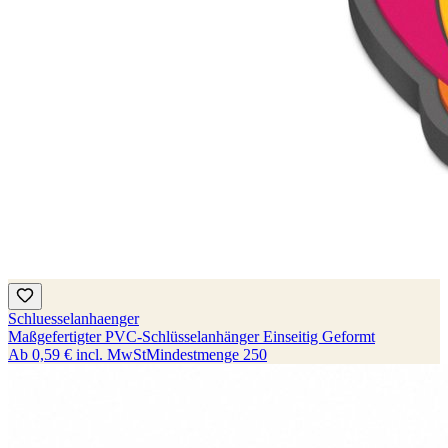
Schluesselanhaenger
Maßgefertigter PVC-Schlüsselanhänger Einseitig Geformt
Ab
0,59 €
incl. MwSt
Mindestmenge
250