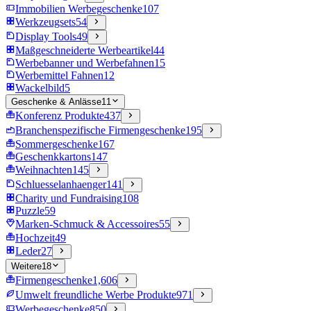
Immobilien Werbegeschenke
107
Werkzeugsets
54
Display Tools
49
Maßgeschneiderte Werbeartikel
44
Werbebanner und Werbefahnen
15
Werbemittel Fahnen
12
Wackelbild
5
Geschenke & Anlässe
11
Konferenz Produkte
437
Branchenspezifische Firmengeschenke
195
Sommergeschenke
167
Geschenkkartons
147
Weihnachten
145
Schluesselanhaenger
141
Charity und Fundraising
108
Puzzle
59
Marken-Schmuck & Accessoires
55
Hochzeit
49
Leder
27
Weitere
18
Firmengeschenke
1,606
Umwelt freundliche Werbe Produkte
971
Werbegeschenke
850