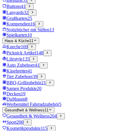
Bleistifte
51
Buttons
41
Lanyards
32
Grußkarten
25
Kompendien
16
Notizbücher mit Stiften
13
Spielkarten
10
Haus & Küche
11
Kueche
169
Picknick Artikel
148
Lifestyle
135
Auto Zubehoer
41
Käsebretter
41
Tier Zubehoer
39
BBQ-Grillzubehör
21
Samen Produkte
20
Decken
19
Duftbaum
8
Werbemittel Fahrradzubehör
5
Gesundheit & Wellness
11
Gesundheit & Wellness
204
Sport
200
Kosmetikprodukte
115