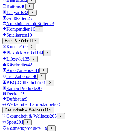
Bleistifte
52
Buttons
40
Lanyards
32
Grußkarten
25
Notizbücher mit Stiften
23
Kompendien
16
Spielkarten
10
Haus & Küche
11
Kueche
169
Picknick Artikel
144
Lifestyle
135
Käsebretter
42
Auto Zubehoer
41
Tier Zubehoer
40
BBQ-Grillzubehör
21
Samen Produkte
20
Decken
19
Duftbaum
9
Werbemittel Fahrradzubehör
5
Gesundheit & Wellness
11
Gesundheit & Wellness
205
Sport
201
Kosmetikprodukte
119