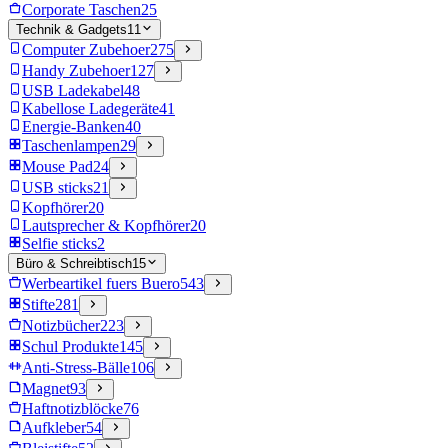
Corporate Taschen
25
Technik & Gadgets
11
Computer Zubehoer
275
Handy Zubehoer
127
USB Ladekabel
48
Kabellose Ladegeräte
41
Energie-Banken
40
Taschenlampen
29
Mouse Pad
24
USB sticks
21
Kopfhörer
20
Lautsprecher & Kopfhörer
20
Selfie sticks
2
Büro & Schreibtisch
15
Werbeartikel fuers Buero
543
Stifte
281
Notizbücher
223
Schul Produkte
145
Anti-Stress-Bälle
106
Magnet
93
Haftnotizblöcke
76
Aufkleber
54