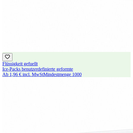
Flüssigkeit gefuellt
Ice-Packs benutzerdefinierte geformte
Ab
1,96 €
incl. MwSt
Mindestmenge
1000