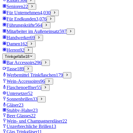
Kinder
364
Senioren
22
Für Unternehmen
4,030
Für Endkunden
3,076
Führungskräfte
564
Mitarbeiter im Außeneinsatz
597
Handwerker
69
Damen
162
Herren
92
Trinkgefäße
18
Bar Accessoirs
296
Tasse
189
Werbemittel Trinkflaschen
179
Wein-Accessoires
96
Flaschenoeffner
55
Untersetzer
52
Sonnenbrillen
33
Gläser
23
Stubby-Halter
23
Beer Glasses
22
Wein- und Champagnergläser
22
Unzerbrechliche Brillen
13
Glas Trinkgläser
11