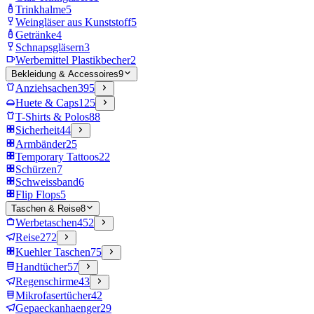
Trinkhalme
5
Weingläser aus Kunststoff
5
Getränke
4
Schnapsgläsern
3
Werbemittel Plastikbecher
2
Bekleidung & Accessoires
9
Anziehsachen
395
Huete & Caps
125
T-Shirts & Polos
88
Sicherheit
44
Armbänder
25
Temporary Tattoos
22
Schürzen
7
Schweissband
6
Flip Flops
5
Taschen & Reise
8
Werbetaschen
452
Reise
272
Kuehler Taschen
75
Handtücher
57
Regenschirme
43
Mikrofasertücher
42
Gepaeckanhaenger
29