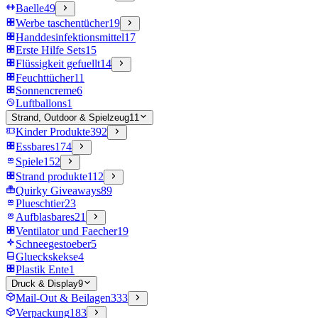
Baelle
49
Werbe taschentücher
19
Handdesinfektionsmittel
17
Erste Hilfe Sets
15
Flüssigkeit gefuellt
14
Feuchttücher
11
Sonnencreme
6
Luftballons
1
Strand, Outdoor & Spielzeug
11
Kinder Produkte
392
Essbares
174
Spiele
152
Strand produkte
112
Quirky Giveaways
89
Plueschtier
23
Aufblasbares
21
Ventilator und Faecher
19
Schneegestoeber
5
Glueckskekse
4
Plastik Ente
1
Druck & Display
9
Mail-Out & Beilagen
333
Verpackung
183