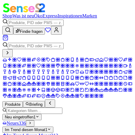
Shop
Was ist neu
Öko
Express
Inspirationen
Marken
Findie fragen
Produkte
Briefing
Neu eingetroffen
1
Neues
336
Im Trend diesen Monat
1