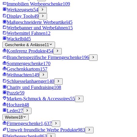
Immobilien Werbegeschenke
109
Werkzeugsets
54
Display Tools
49
Maßgeschneiderte Werbeartikel
45
Werbebanner und Werbefahnen
15
Werbemittel Fahnen
12
Wackelbild
5
Geschenke & Anlässe
11
Konferenz Produkte
454
Branchenspezifische Firmengeschenke
196
Sommergeschenke
170
Geschenkkartons
157
Weihnachten
149
Schluesselanhaenger
140
Charity und Fundraising
108
Puzzle
59
Marken-Schmuck & Accessoires
55
Hochzeit
48
Leder
27
Weitere
18
Firmengeschenke
1,637
Umwelt freundliche Werbe Produkte
983
Werbegeschenke
863