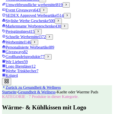
Umweltfreundliche werbemittel
819
Event Giveaways
643
SEDEX Approved Werbeartikel
514
Stylishe Werbe Geschenke
500
Markenname Werbegeschenke
430
Preisgünstiges
415
Schnelle Werbemittel
372
Werbemittel
146
Personalisierte Werbeartikel
89
Giveaways
82
Großhandelsprodukte
77
Wir Lieben
59
Logo Biergläser
12
Werbe Trinkbecher
7
Krüge
4
Zurück zu
Gesundheit & Wellness
Startseite
›
Gesundheit & Wellness
›
Kaelte oder Waerme Pads
KATEGORIE
·
7
Produkte in dieser Kategorie.
Wärme- & Kühlkissen mit Logo