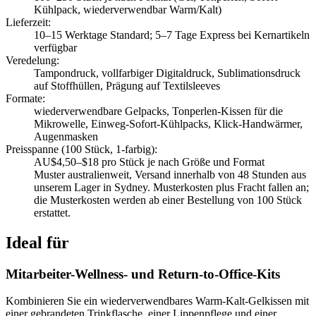
Kühlpack, wiederverwendbar Warm/Kalt)
Lieferzeit
:
10–15 Werktage Standard; 5–7 Tage Express bei Kernartikeln
verfügbar
Veredelung
:
Tampondruck, vollfarbiger Digitaldruck, Sublimationsdruck
auf Stoffhüllen, Prägung auf Textilsleeves
Formate
:
wiederverwendbare Gelpacks, Tonperlen-Kissen für die
Mikrowelle, Einweg-Sofort-Kühlpacks, Klick-Handwärmer,
Augenmasken
Preisspanne (100 Stück, 1-farbig)
:
AU$4,50–$18 pro Stück je nach Größe und Format
Muster australienweit, Versand innerhalb von 48 Stunden aus
unserem Lager in Sydney. Musterkosten plus Fracht fallen an;
die Musterkosten werden ab einer Bestellung von 100 Stück
erstattet.
Ideal für
Mitarbeiter-Wellness- und Return-to-Office-Kits
Kombinieren Sie ein wiederverwendbares Warm-Kalt-Gelkissen mit
einer gebrandeten Trinkflasche, einer Lippenpflege und einer