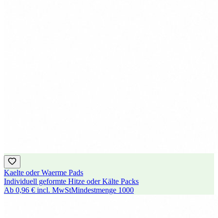
Kaelte oder Waerme Pads
Individuell geformte Hitze oder Kälte Packs
Ab
0,96 €
incl. MwSt
Mindestmenge
1000