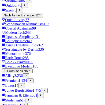
Gesundheit
87
Outdoor
76
Spiel
76
Nach Ästhetik shoppen
12
Quiet Luxury
37
Scandinavian Minimalism
133
Coastal Australian
99
Modern Tech
243
Japanese Simplicity
131
Boutique Hotel
49
Aussie Creative Studio
62
Sustainable by Design
336
Monochrome
376
Earth Tones
285
Bold & Playful
196
Executive Modern
105
Für wen ist es?
15
Alltag
3,236
Premium
1,134
Luxus
14
Junge Berufstätige
1,475
Familien & Eltern
561
Studenten
617