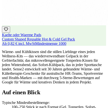
Kaelte oder Waerme Pads
Custom Shaped Reusable Hot & Cold Gel Pack
Ab
0,82 €
incl. MwSt
Mindestmenge
1000
Wärme- und Kühlkissen sind die stillen Lieblinge eines jeden
Wellness-Kits — das wiederverwendbare Gelpack in der
Gefrierfachtür, das mikrowellengeeignete Tonperlen-Kissen für
jeden Winterabend, das Sofort-Kühlpack, das in jeder Sporttasche
landet. Sense2 entwickelt seit 30 Jahren gebrandete Wärme- und
Kältetherapie-Geschenke für australische HR-Teams, Sportvereine
und Health-Marken — mit durchweg 5-Sterne-Bewertungen auf
Google für Wärme und kreatives Denken in jedem Projekt.
Auf einen Blick
Typische Mindestbestellmenge
:
100–250 Stück je nach Format (Gel, Tonperlen, Sofort-