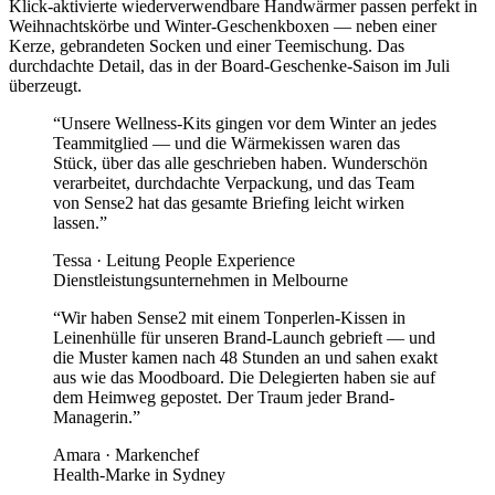
Klick-aktivierte wiederverwendbare Handwärmer passen perfekt in
Weihnachtskörbe und Winter-Geschenkboxen — neben einer
Kerze, gebrandeten Socken und einer Teemischung. Das
durchdachte Detail, das in der Board-Geschenke-Saison im Juli
überzeugt.
“
Unsere Wellness-Kits gingen vor dem Winter an jedes
Teammitglied — und die Wärmekissen waren das
Stück, über das alle geschrieben haben. Wunderschön
verarbeitet, durchdachte Verpackung, und das Team
von Sense2 hat das gesamte Briefing leicht wirken
lassen.
”
Tessa
·
Leitung People Experience
Dienstleistungsunternehmen in Melbourne
“
Wir haben Sense2 mit einem Tonperlen-Kissen in
Leinenhülle für unseren Brand-Launch gebrieft — und
die Muster kamen nach 48 Stunden an und sahen exakt
aus wie das Moodboard. Die Delegierten haben sie auf
dem Heimweg gepostet. Der Traum jeder Brand-
Managerin.
”
Amara
·
Markenchef
Health-Marke in Sydney