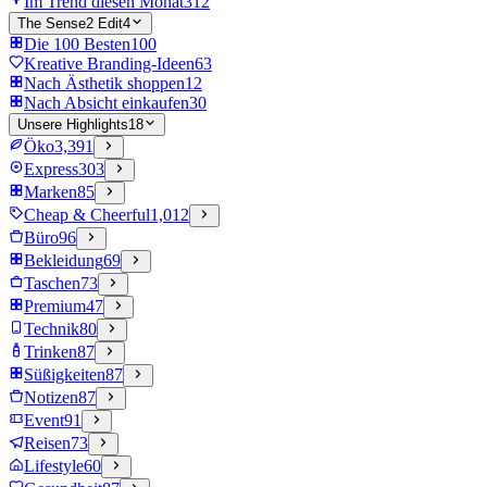
Im Trend diesen Monat
312
The Sense2 Edit
4
Die 100 Besten
100
Kreative Branding-Ideen
63
Nach Ästhetik shoppen
12
Nach Absicht einkaufen
30
Unsere Highlights
18
Öko
3,391
Express
303
Marken
85
Cheap & Cheerful
1,012
Büro
96
Bekleidung
69
Taschen
73
Premium
47
Technik
80
Trinken
87
Süßigkeiten
87
Notizen
87
Event
91
Reisen
73
Lifestyle
60