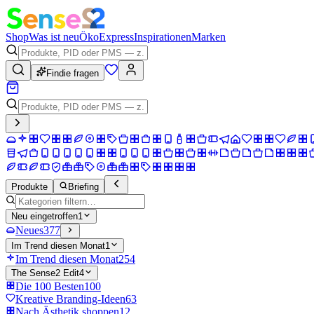
Shop
Was ist neu
Öko
Express
Inspirationen
Marken
Findie fragen
Produkte
Briefing
Neu eingetroffen
1
Neues
377
Im Trend diesen Monat
1
Im Trend diesen Monat
254
The Sense2 Edit
4
Die 100 Besten
100
Kreative Branding-Ideen
63
Nach Ästhetik shoppen
12