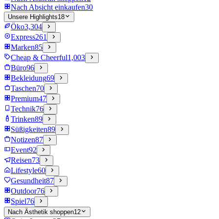
Nach Absicht einkaufen
30
Unsere Highlights
18
Öko
3,304
Express
261
Marken
85
Cheap & Cheerful
1,003
Büro
96
Bekleidung
69
Taschen
70
Premium
47
Technik
76
Trinken
89
Süßigkeiten
89
Notizen
87
Event
92
Reisen
73
Lifestyle
60
Gesundheit
87
Outdoor
76
Spiel
76
Nach Ästhetik shoppen
12