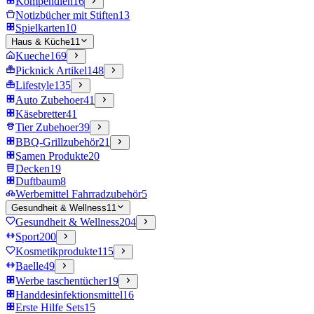
Kompendien
16
Notizbücher mit Stiften
13
Spielkarten
10
Haus & Küche
11
Kueche
169
Picknick Artikel
148
Lifestyle
135
Auto Zubehoer
41
Käsebretter
41
Tier Zubehoer
39
BBQ-Grillzubehör
21
Samen Produkte
20
Decken
19
Duftbaum
8
Werbemittel Fahrradzubehör
5
Gesundheit & Wellness
11
Gesundheit & Wellness
204
Sport
200
Kosmetikprodukte
115
Baelle
49
Werbe taschentücher
19
Handdesinfektionsmittel
16
Erste Hilfe Sets
15