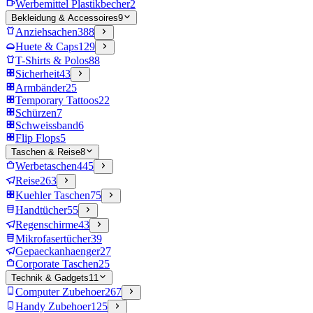
Werbemittel Plastikbecher
2
Bekleidung & Accessoires
9
Anziehsachen
388
Huete & Caps
129
T-Shirts & Polos
88
Sicherheit
43
Armbänder
25
Temporary Tattoos
22
Schürzen
7
Schweissband
6
Flip Flops
5
Taschen & Reise
8
Werbetaschen
445
Reise
263
Kuehler Taschen
75
Handtücher
55
Regenschirme
43
Mikrofasertücher
39
Gepaeckanhaenger
27
Corporate Taschen
25
Technik & Gadgets
11
Computer Zubehoer
267
Handy Zubehoer
125