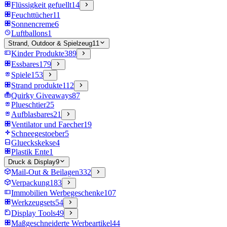
Flüssigkeit gefuellt
14
Feuchttücher
11
Sonnencreme
6
Luftballons
1
Strand, Outdoor & Spielzeug
11
Kinder Produkte
389
Essbares
179
Spiele
153
Strand produkte
112
Quirky Giveaways
87
Plueschtier
25
Aufblasbares
21
Ventilator und Faecher
19
Schneegestoeber
5
Glueckskekse
4
Plastik Ente
1
Druck & Display
9
Mail-Out & Beilagen
332
Verpackung
183
Immobilien Werbegeschenke
107
Werkzeugsets
54
Display Tools
49
Maßgeschneiderte Werbeartikel
44