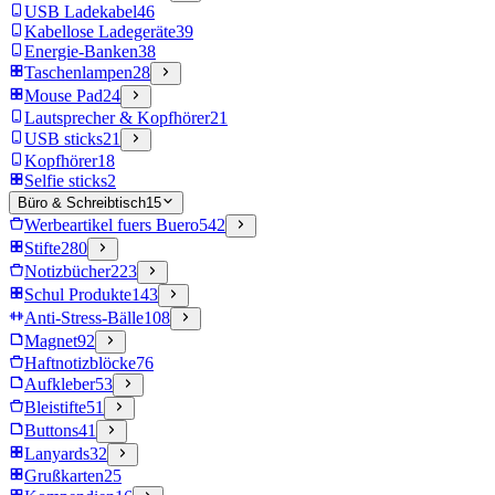
USB Ladekabel
46
Kabellose Ladegeräte
39
Energie-Banken
38
Taschenlampen
28
Mouse Pad
24
Lautsprecher & Kopfhörer
21
USB sticks
21
Kopfhörer
18
Selfie sticks
2
Büro & Schreibtisch
15
Werbeartikel fuers Buero
542
Stifte
280
Notizbücher
223
Schul Produkte
143
Anti-Stress-Bälle
108
Magnet
92
Haftnotizblöcke
76
Aufkleber
53
Bleistifte
51
Buttons
41
Lanyards
32
Grußkarten
25