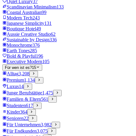
Quiet Luxury
37
Scandinavian Minimalism
133
Coastal Australian
99
Modern Tech
243
Japanese Simplicity
131
Boutique Hotel
49
Aussie Creative Studio
62
Sustainable by Design
336
Monochrome
376
Earth Tones
285
Bold & Playful
196
Executive Modern
105
Für wen ist es?
15
Alltag
3,208
Premium
1,134
Luxus
14
Junge Berufstätige
1,475
Familien & Eltern
561
Studenten
617
Kinder
364
Senioren
22
Für Unternehmen
3,982
Für Endkunden
3,075