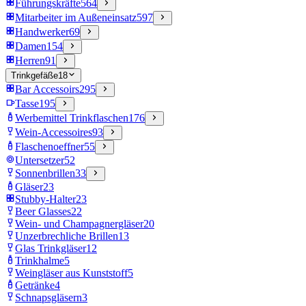
Führungskräfte
564
Mitarbeiter im Außeneinsatz
597
Handwerker
69
Damen
154
Herren
91
Trinkgefäße
18
Bar Accessoirs
295
Tasse
195
Werbemittel Trinkflaschen
176
Wein-Accessoires
93
Flaschenoeffner
55
Untersetzer
52
Sonnenbrillen
33
Gläser
23
Stubby-Halter
23
Beer Glasses
22
Wein- und Champagnergläser
20
Unzerbrechliche Brillen
13
Glas Trinkgläser
12
Trinkhalme
5
Weingläser aus Kunststoff
5
Getränke
4
Schnapsgläsern
3