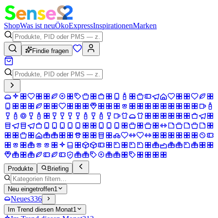
Shop
Was ist neu
Öko
Express
Inspirationen
Marken
Findie fragen
Produkte
Briefing
Neu eingetroffen
1
Neues
336
Im Trend diesen Monat
1