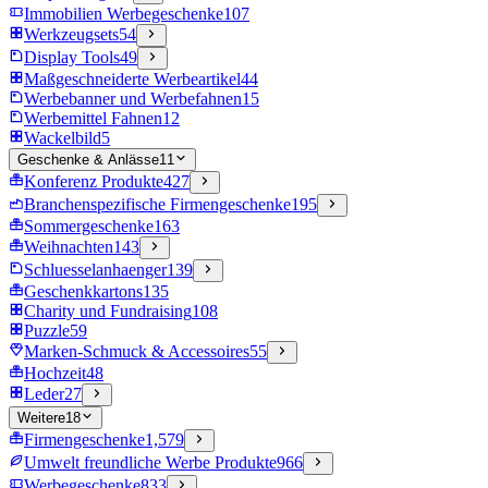
Immobilien Werbegeschenke
107
Werkzeugsets
54
Display Tools
49
Maßgeschneiderte Werbeartikel
44
Werbebanner und Werbefahnen
15
Werbemittel Fahnen
12
Wackelbild
5
Geschenke & Anlässe
11
Konferenz Produkte
427
Branchenspezifische Firmengeschenke
195
Sommergeschenke
163
Weihnachten
143
Schluesselanhaenger
139
Geschenkkartons
135
Charity und Fundraising
108
Puzzle
59
Marken-Schmuck & Accessoires
55
Hochzeit
48
Leder
27
Weitere
18
Firmengeschenke
1,579
Umwelt freundliche Werbe Produkte
966
Werbegeschenke
833