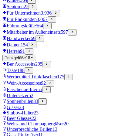
Kinder
364
Senioren
22
Für Unternehmen
3,936
Für Endkunden
3,067
Führungskräfte
564
Mitarbeiter im Außeneinsatz
597
Handwerker
69
Damen
154
Herren
91
Trinkgefäße
18
Bar Accessoirs
295
Tasse
188
Werbemittel Trinkflaschen
175
Wein-Accessoires
92
Flaschenoeffner
55
Untersetzer
52
Sonnenbrillen
33
Gläser
23
Stubby-Halter
23
Beer Glasses
22
Wein- und Champagnergläser
20
Unzerbrechliche Brillen
13
Glas Trinkgläser
11