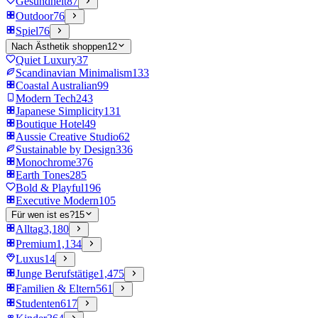
Gesundheit
87
Outdoor
76
Spiel
76
Nach Ästhetik shoppen
12
Quiet Luxury
37
Scandinavian Minimalism
133
Coastal Australian
99
Modern Tech
243
Japanese Simplicity
131
Boutique Hotel
49
Aussie Creative Studio
62
Sustainable by Design
336
Monochrome
376
Earth Tones
285
Bold & Playful
196
Executive Modern
105
Für wen ist es?
15
Alltag
3,180
Premium
1,134
Luxus
14
Junge Berufstätige
1,475
Familien & Eltern
561
Studenten
617