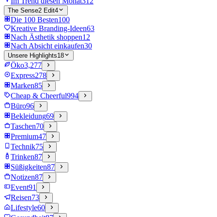
Im Trend diesen Monat
312
The Sense2 Edit
4
Die 100 Besten
100
Kreative Branding-Ideen
63
Nach Ästhetik shoppen
12
Nach Absicht einkaufen
30
Unsere Highlights
18
Öko
3,277
Express
278
Marken
85
Cheap & Cheerful
994
Büro
96
Bekleidung
69
Taschen
70
Premium
47
Technik
75
Trinken
87
Süßigkeiten
87
Notizen
87
Event
91
Reisen
73
Lifestyle
60