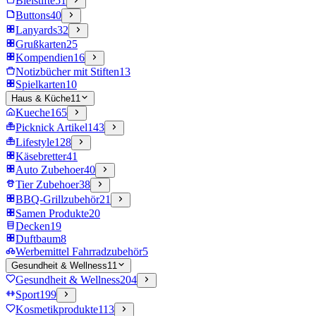
Bleistifte
51
Buttons
40
Lanyards
32
Grußkarten
25
Kompendien
16
Notizbücher mit Stiften
13
Spielkarten
10
Haus & Küche
11
Kueche
165
Picknick Artikel
143
Lifestyle
128
Käsebretter
41
Auto Zubehoer
40
Tier Zubehoer
38
BBQ-Grillzubehör
21
Samen Produkte
20
Decken
19
Duftbaum
8
Werbemittel Fahrradzubehör
5
Gesundheit & Wellness
11
Gesundheit & Wellness
204
Sport
199
Kosmetikprodukte
113