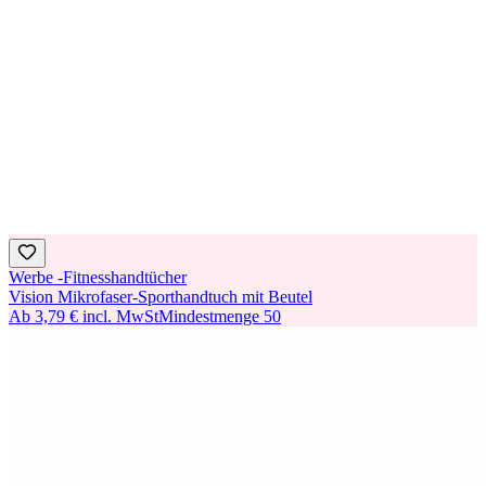
Werbe -Fitnesshandtücher
Vision Mikrofaser-Sporthandtuch mit Beutel
Ab
3,79 €
incl. MwSt
Mindestmenge
50