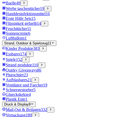
Baelle
49
Werbe taschentücher
19
Handdesinfektionsmittel
16
Erste Hilfe Sets
15
Flüssigkeit gefuellt
14
Feuchttücher
11
Sonnencreme
6
Luftballons
1
Strand, Outdoor & Spielzeug
11
Kinder Produkte
383
Essbares
174
Spiele
152
Strand produkte
110
Quirky Giveaways
86
Plueschtier
23
Aufblasbares
21
Ventilator und Faecher
19
Schneegestoeber
5
Glueckskekse
4
Plastik Ente
1
Druck & Display
9
Mail-Out & Beilagen
332
Verpackung
180