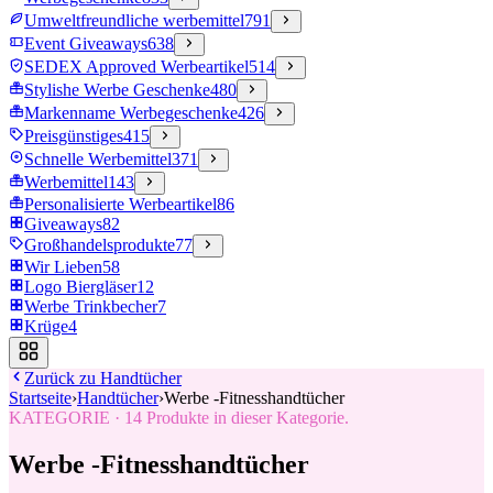
Umweltfreundliche werbemittel
791
Event Giveaways
638
SEDEX Approved Werbeartikel
514
Stylishe Werbe Geschenke
480
Markenname Werbegeschenke
426
Preisgünstiges
415
Schnelle Werbemittel
371
Werbemittel
143
Personalisierte Werbeartikel
86
Giveaways
82
Großhandelsprodukte
77
Wir Lieben
58
Logo Biergläser
12
Werbe Trinkbecher
7
Krüge
4
Zurück zu
Handtücher
Startseite
›
Handtücher
›
Werbe -Fitnesshandtücher
KATEGORIE
·
14
Produkte in dieser Kategorie.
Werbe -Fitnesshandtücher