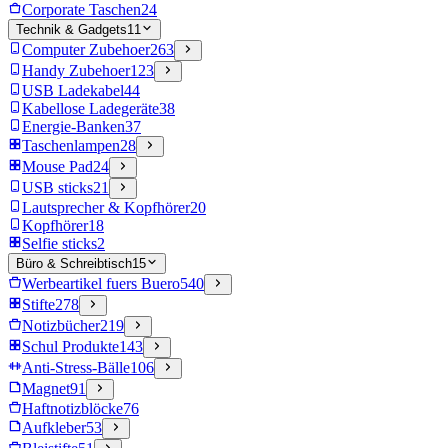
Corporate Taschen
24
Technik & Gadgets
11
Computer Zubehoer
263
Handy Zubehoer
123
USB Ladekabel
44
Kabellose Ladegeräte
38
Energie-Banken
37
Taschenlampen
28
Mouse Pad
24
USB sticks
21
Lautsprecher & Kopfhörer
20
Kopfhörer
18
Selfie sticks
2
Büro & Schreibtisch
15
Werbeartikel fuers Buero
540
Stifte
278
Notizbücher
219
Schul Produkte
143
Anti-Stress-Bälle
106
Magnet
91
Haftnotizblöcke
76
Aufkleber
53