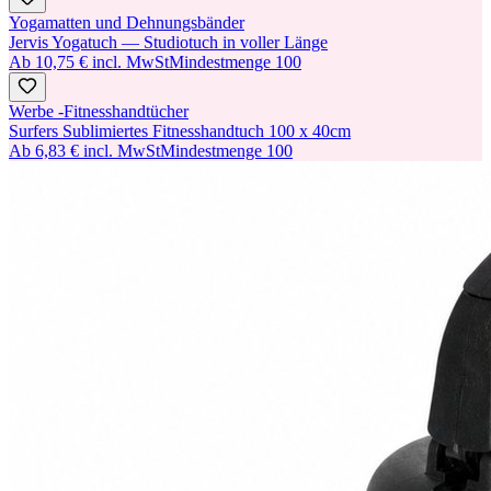
Yogamatten und Dehnungsbänder
Jervis Yogatuch — Studiotuch in voller Länge
Ab
10,75 €
incl. MwSt
Mindestmenge
100
Werbe -Fitnesshandtücher
Surfers Sublimiertes Fitnesshandtuch 100 x 40cm
Ab
6,83 €
incl. MwSt
Mindestmenge
100