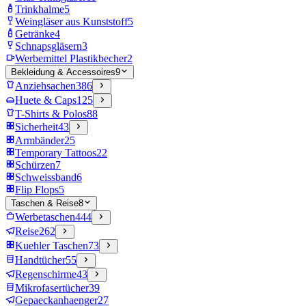
Trinkhalme
5
Weingläser aus Kunststoff
5
Getränke
4
Schnapsgläsern
3
Werbemittel Plastikbecher
2
Bekleidung & Accessoires
9
Anziehsachen
386
Huete & Caps
125
T-Shirts & Polos
88
Sicherheit
43
Armbänder
25
Temporary Tattoos
22
Schürzen
7
Schweissband
6
Flip Flops
5
Taschen & Reise
8
Werbetaschen
444
Reise
262
Kuehler Taschen
73
Handtücher
55
Regenschirme
43
Mikrofasertücher
39
Gepaeckanhaenger
27