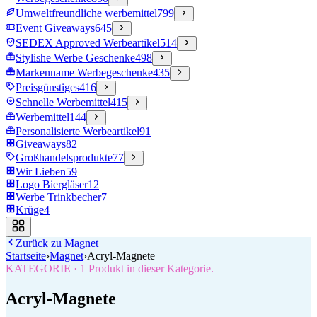
Umweltfreundliche werbemittel
799
Event Giveaways
645
SEDEX Approved Werbeartikel
514
Stylishe Werbe Geschenke
498
Markenname Werbegeschenke
435
Preisgünstiges
416
Schnelle Werbemittel
415
Werbemittel
144
Personalisierte Werbeartikel
91
Giveaways
82
Großhandelsprodukte
77
Wir Lieben
59
Logo Biergläser
12
Werbe Trinkbecher
7
Krüge
4
Zurück zu
Magnet
Startseite
›
Magnet
›
Acryl-Magnete
KATEGORIE
·
1
Produkt in dieser Kategorie.
Acryl-Magnete