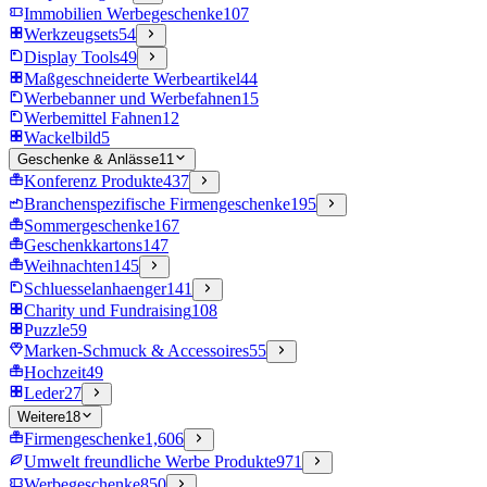
Immobilien Werbegeschenke
107
Werkzeugsets
54
Display Tools
49
Maßgeschneiderte Werbeartikel
44
Werbebanner und Werbefahnen
15
Werbemittel Fahnen
12
Wackelbild
5
Geschenke & Anlässe
11
Konferenz Produkte
437
Branchenspezifische Firmengeschenke
195
Sommergeschenke
167
Geschenkkartons
147
Weihnachten
145
Schluesselanhaenger
141
Charity und Fundraising
108
Puzzle
59
Marken-Schmuck & Accessoires
55
Hochzeit
49
Leder
27
Weitere
18
Firmengeschenke
1,606
Umwelt freundliche Werbe Produkte
971
Werbegeschenke
850