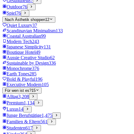
Gesundheit
87
Outdoor
76
Spiel
76
Nach Ästhetik shoppen
12
Quiet Luxury
37
Scandinavian Minimalism
133
Coastal Australian
99
Modern Tech
243
Japanese Simplicity
131
Boutique Hotel
49
Aussie Creative Studio
62
Sustainable by Design
336
Monochrome
376
Earth Tones
285
Bold & Playful
196
Executive Modern
105
Für wen ist es?
15
Alltag
3,208
Premium
1,134
Luxus
14
Junge Berufstätige
1,475
Familien & Eltern
561
Studenten
617