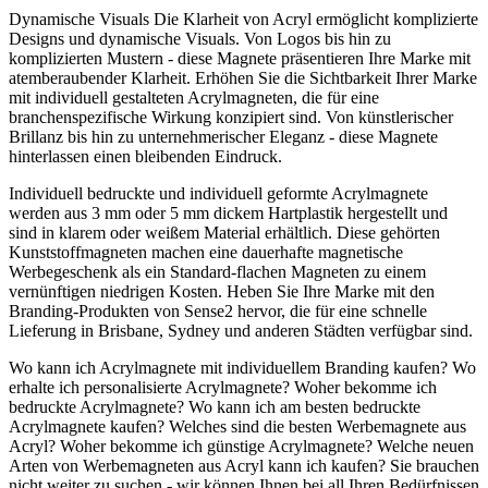
Dynamische Visuals Die Klarheit von Acryl ermöglicht komplizierte
Designs und dynamische Visuals. Von Logos bis hin zu
komplizierten Mustern - diese Magnete präsentieren Ihre Marke mit
atemberaubender Klarheit. Erhöhen Sie die Sichtbarkeit Ihrer Marke
mit individuell gestalteten Acrylmagneten, die für eine
branchenspezifische Wirkung konzipiert sind. Von künstlerischer
Brillanz bis hin zu unternehmerischer Eleganz - diese Magnete
hinterlassen einen bleibenden Eindruck.
Individuell bedruckte und individuell geformte Acrylmagnete
werden aus 3 mm oder 5 mm dickem Hartplastik hergestellt und
sind in klarem oder weißem Material erhältlich. Diese gehörten
Kunststoffmagneten machen eine dauerhafte magnetische
Werbegeschenk als ein Standard-flachen Magneten zu einem
vernünftigen niedrigen Kosten. Heben Sie Ihre Marke mit den
Branding-Produkten von Sense2 hervor, die für eine schnelle
Lieferung in Brisbane, Sydney und anderen Städten verfügbar sind.
Wo kann ich Acrylmagnete mit individuellem Branding kaufen? Wo
erhalte ich personalisierte Acrylmagnete? Woher bekomme ich
bedruckte Acrylmagnete? Wo kann ich am besten bedruckte
Acrylmagnete kaufen? Welches sind die besten Werbemagnete aus
Acryl? Woher bekomme ich günstige Acrylmagnete? Welche neuen
Arten von Werbemagneten aus Acryl kann ich kaufen? Sie brauchen
nicht weiter zu suchen - wir können Ihnen bei all Ihren Bedürfnissen