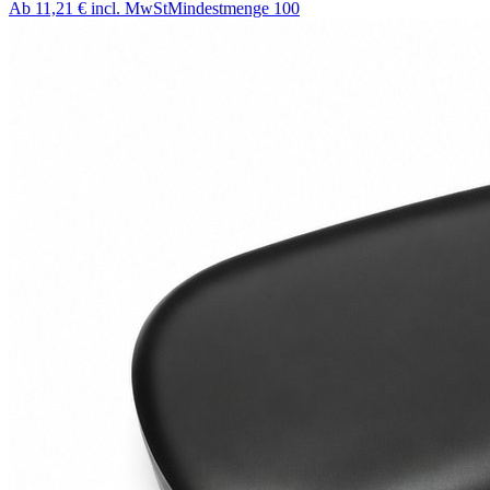
Ab
11,21 €
incl. MwSt
Mindestmenge
100