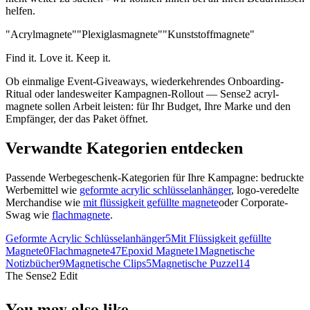
helfen.
"Acrylmagnete"
"Plexiglasmagnete"
"Kunststoffmagnete"
Find it. Love it. Keep it.
Ob einmalige Event-Giveaways, wiederkehrendes Onboarding-
Ritual oder landesweiter Kampagnen-Rollout — Sense2 acryl-
magnete sollen Arbeit leisten: für Ihr Budget, Ihre Marke und den
Empfänger, der das Paket öffnet.
Verwandte Kategorien entdecken
Passende Werbegeschenk-Kategorien für Ihre Kampagne: bedruckte
Werbemittel wie
geformte acrylic schlüsselanhänger
, logo-veredelte
Merchandise wie
mit flüssigkeit gefüllte magnete
oder Corporate-
Swag wie
flachmagnete
.
Geformte Acrylic Schlüsselanhänger
5
Mit Flüssigkeit gefüllte
Magnete
0
Flachmagnete
47
Epoxid Magnete
1
Magnetische
Notizbücher
9
Magnetische Clips
5
Magnetische Puzzel
14
The Sense2 Edit
You may also like