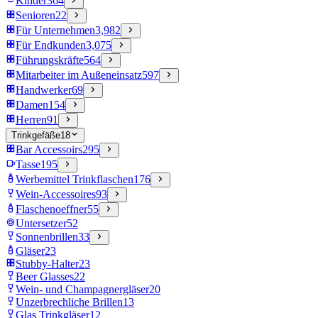
Kinder
364
Senioren
22
Für Unternehmen
3,982
Für Endkunden
3,075
Führungskräfte
564
Mitarbeiter im Außeneinsatz
597
Handwerker
69
Damen
154
Herren
91
Trinkgefäße
18
Bar Accessoirs
295
Tasse
195
Werbemittel Trinkflaschen
176
Wein-Accessoires
93
Flaschenoeffner
55
Untersetzer
52
Sonnenbrillen
33
Gläser
23
Stubby-Halter
23
Beer Glasses
22
Wein- und Champagnergläser
20
Unzerbrechliche Brillen
13
Glas Trinkgläser
12