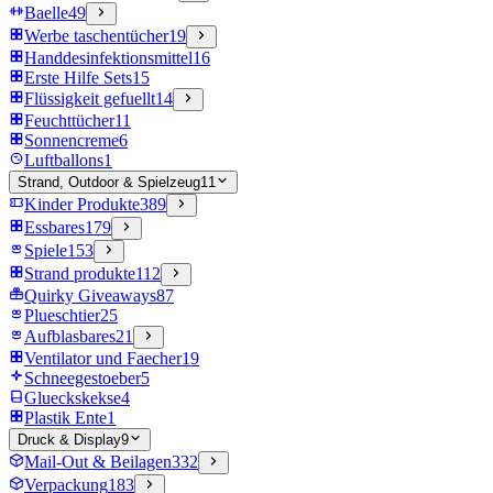
Baelle
49
Werbe taschentücher
19
Handdesinfektionsmittel
16
Erste Hilfe Sets
15
Flüssigkeit gefuellt
14
Feuchttücher
11
Sonnencreme
6
Luftballons
1
Strand, Outdoor & Spielzeug
11
Kinder Produkte
389
Essbares
179
Spiele
153
Strand produkte
112
Quirky Giveaways
87
Plueschtier
25
Aufblasbares
21
Ventilator und Faecher
19
Schneegestoeber
5
Glueckskekse
4
Plastik Ente
1
Druck & Display
9
Mail-Out & Beilagen
332
Verpackung
183