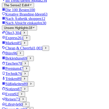
Im Trend diesen Monat
254
The Sense2 Edit
4
Die 100 Besten
100
Kreative Branding-Ideen
63
Nach Ästhetik shoppen
12
Nach Absicht einkaufen
30
Unsere Highlights
18
Öko
3,304
Express
261
Marken
85
Cheap & Cheerful
1,003
Büro
96
Bekleidung
69
Taschen
70
Premium
47
Technik
76
Trinken
89
Süßigkeiten
89
Notizen
87
Event
92
Reisen
73
Lifestyle
60