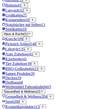
Bleistifte
51
Buttons
41
Lanyards
32
Grußkarten
25
Kompendien
16
Notizbücher mit Stiften
13
Spielkarten
10
Haus & Küche
11
Kueche
169
Picknick Artikel
148
Lifestyle
135
Auto Zubehoer
41
Käsebretter
41
Tier Zubehoer
39
BBQ-Grillzubehör
21
Samen Produkte
20
Decken
19
Duftbaum
8
Werbemittel Fahrradzubehör
5
Gesundheit & Wellness
11
Gesundheit & Wellness
204
Sport
200
Kosmetikprodukte
115