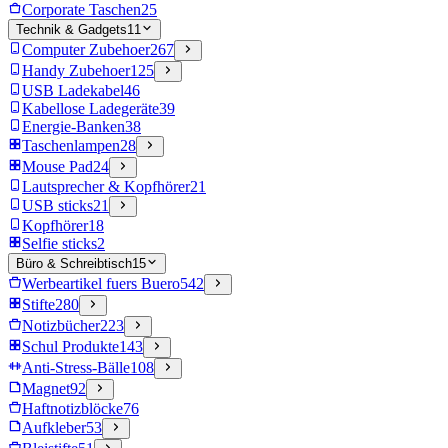
Corporate Taschen
25
Technik & Gadgets
11
Computer Zubehoer
267
Handy Zubehoer
125
USB Ladekabel
46
Kabellose Ladegeräte
39
Energie-Banken
38
Taschenlampen
28
Mouse Pad
24
Lautsprecher & Kopfhörer
21
USB sticks
21
Kopfhörer
18
Selfie sticks
2
Büro & Schreibtisch
15
Werbeartikel fuers Buero
542
Stifte
280
Notizbücher
223
Schul Produkte
143
Anti-Stress-Bälle
108
Magnet
92
Haftnotizblöcke
76
Aufkleber
53