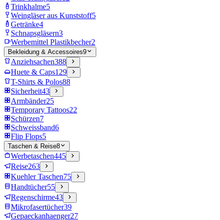
Trinkhalme
5
Weingläser aus Kunststoff
5
Getränke
4
Schnapsgläsern
3
Werbemittel Plastikbecher
2
Bekleidung & Accessoires
9
Anziehsachen
388
Huete & Caps
129
T-Shirts & Polos
88
Sicherheit
43
Armbänder
25
Temporary Tattoos
22
Schürzen
7
Schweissband
6
Flip Flops
5
Taschen & Reise
8
Werbetaschen
445
Reise
263
Kuehler Taschen
75
Handtücher
55
Regenschirme
43
Mikrofasertücher
39
Gepaeckanhaenger
27