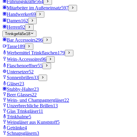
Führungskräfte
564
Mitarbeiter im Außeneinsatz
597
Handwerker
69
Damen
162
Herren
92
Trinkgefäße
18
Bar Accessoirs
296
Tasse
189
Werbemittel Trinkflaschen
179
Wein-Accessoires
96
Flaschenoeffner
55
Untersetzer
52
Sonnenbrillen
33
Gläser
23
Stubby-Halter
23
Beer Glasses
22
Wein- und Champagnergläser
22
Unzerbrechliche Brillen
13
Glas Trinkgläser
11
Trinkhalme
5
Weingläser aus Kunststoff
5
Getränke
4
Schnapsgläsern
3