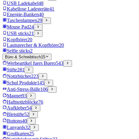
USB Ladekabel
48
Kabellose Ladegeräte
41
Energie-Banken
40
Taschenlampen
29
Mouse Pad
24
USB sticks
21
Kopfhörer
20
Lautsprecher & Kopfhörer
20
Selfie sticks
2
Büro & Schreibtisch
15
Werbeartikel fuers Buero
543
Stifte
281
Notizbücher
223
Schul Produkte
145
Anti-Stress-Bälle
106
Magnet
93
Haftnotizblöcke
76
Aufkleber
54
Bleistifte
52
Buttons
40
Lanyards
32
Grußkarten
25