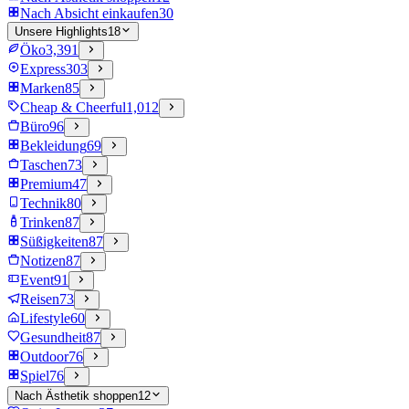
Nach Absicht einkaufen
30
Unsere Highlights
18
Öko
3,391
Express
303
Marken
85
Cheap & Cheerful
1,012
Büro
96
Bekleidung
69
Taschen
73
Premium
47
Technik
80
Trinken
87
Süßigkeiten
87
Notizen
87
Event
91
Reisen
73
Lifestyle
60
Gesundheit
87
Outdoor
76
Spiel
76
Nach Ästhetik shoppen
12