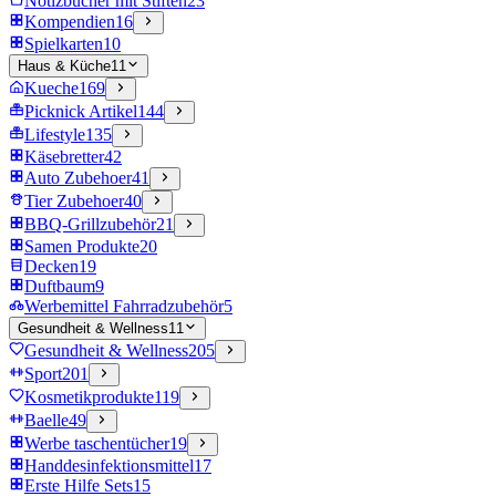
Notizbücher mit Stiften
23
Kompendien
16
Spielkarten
10
Haus & Küche
11
Kueche
169
Picknick Artikel
144
Lifestyle
135
Käsebretter
42
Auto Zubehoer
41
Tier Zubehoer
40
BBQ-Grillzubehör
21
Samen Produkte
20
Decken
19
Duftbaum
9
Werbemittel Fahrradzubehör
5
Gesundheit & Wellness
11
Gesundheit & Wellness
205
Sport
201
Kosmetikprodukte
119
Baelle
49
Werbe taschentücher
19
Handdesinfektionsmittel
17
Erste Hilfe Sets
15