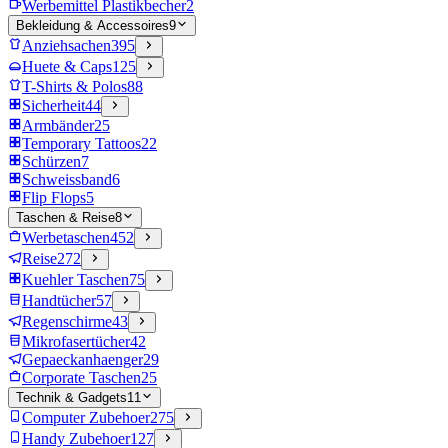
Werbemittel Plastikbecher
2
Bekleidung & Accessoires
9
Anziehsachen
395
Huete & Caps
125
T-Shirts & Polos
88
Sicherheit
44
Armbänder
25
Temporary Tattoos
22
Schürzen
7
Schweissband
6
Flip Flops
5
Taschen & Reise
8
Werbetaschen
452
Reise
272
Kuehler Taschen
75
Handtücher
57
Regenschirme
43
Mikrofasertücher
42
Gepaeckanhaenger
29
Corporate Taschen
25
Technik & Gadgets
11
Computer Zubehoer
275
Handy Zubehoer
127