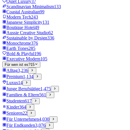
Quiet Luxury
37
Scandinavian Minimalism
133
Coastal Australian
99
Modern Tech
243
Japanese Simplicity
131
Boutique Hotel
49
Aussie Creative Studio
62
Sustainable by Design
336
Monochrome
376
Earth Tones
285
Bold & Playful
196
Executive Modern
105
Für wen ist es?
15
Alltag
3,236
Premium
1,134
Luxus
14
Junge Berufstätige
1,475
Familien & Eltern
561
Studenten
617
Kinder
364
Senioren
22
Für Unternehmen
4,030
Für Endkunden
3,076