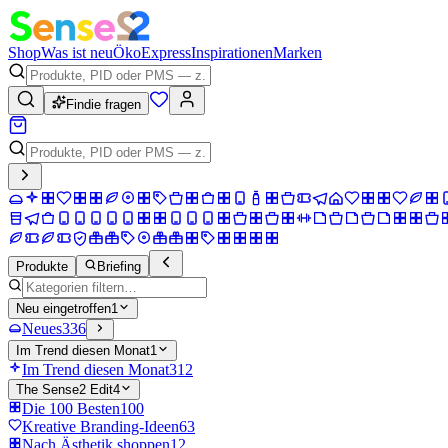
Shop
Was ist neu
Öko
Express
Inspirationen
Marken
Findie fragen
Produkte
Briefing
Neu eingetroffen
1
Neues
336
Im Trend diesen Monat
1
Im Trend diesen Monat
312
The Sense2 Edit
4
Die 100 Besten
100
Kreative Branding-Ideen
63
Nach Ästhetik shoppen
12