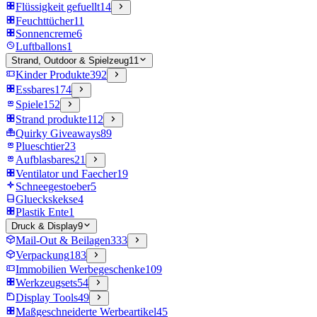
Flüssigkeit gefuellt
14
Feuchttücher
11
Sonnencreme
6
Luftballons
1
Strand, Outdoor & Spielzeug
11
Kinder Produkte
392
Essbares
174
Spiele
152
Strand produkte
112
Quirky Giveaways
89
Plueschtier
23
Aufblasbares
21
Ventilator und Faecher
19
Schneegestoeber
5
Glueckskekse
4
Plastik Ente
1
Druck & Display
9
Mail-Out & Beilagen
333
Verpackung
183
Immobilien Werbegeschenke
109
Werkzeugsets
54
Display Tools
49
Maßgeschneiderte Werbeartikel
45