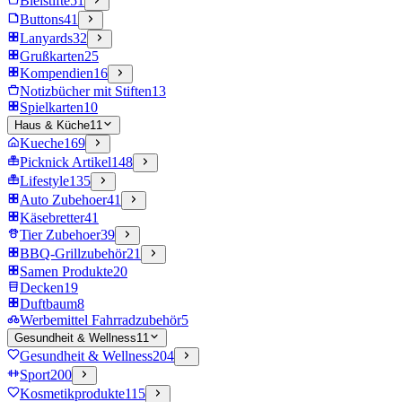
Bleistifte
51
Buttons
41
Lanyards
32
Grußkarten
25
Kompendien
16
Notizbücher mit Stiften
13
Spielkarten
10
Haus & Küche
11
Kueche
169
Picknick Artikel
148
Lifestyle
135
Auto Zubehoer
41
Käsebretter
41
Tier Zubehoer
39
BBQ-Grillzubehör
21
Samen Produkte
20
Decken
19
Duftbaum
8
Werbemittel Fahrradzubehör
5
Gesundheit & Wellness
11
Gesundheit & Wellness
204
Sport
200
Kosmetikprodukte
115