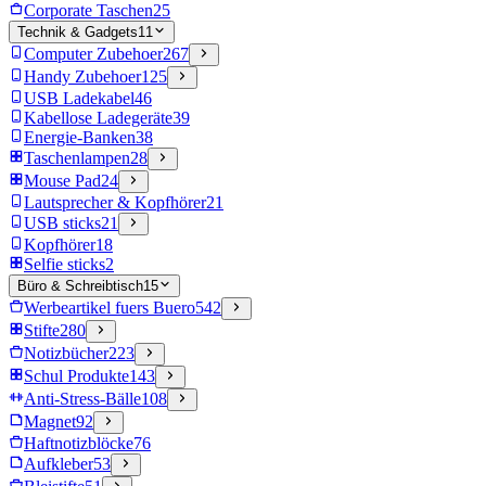
Corporate Taschen
25
Technik & Gadgets
11
Computer Zubehoer
267
Handy Zubehoer
125
USB Ladekabel
46
Kabellose Ladegeräte
39
Energie-Banken
38
Taschenlampen
28
Mouse Pad
24
Lautsprecher & Kopfhörer
21
USB sticks
21
Kopfhörer
18
Selfie sticks
2
Büro & Schreibtisch
15
Werbeartikel fuers Buero
542
Stifte
280
Notizbücher
223
Schul Produkte
143
Anti-Stress-Bälle
108
Magnet
92
Haftnotizblöcke
76
Aufkleber
53