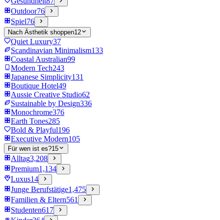
Gesundheit
87
Outdoor
76
Spiel
76
Nach Ästhetik shoppen
12
Quiet Luxury
37
Scandinavian Minimalism
133
Coastal Australian
99
Modern Tech
243
Japanese Simplicity
131
Boutique Hotel
49
Aussie Creative Studio
62
Sustainable by Design
336
Monochrome
376
Earth Tones
285
Bold & Playful
196
Executive Modern
105
Für wen ist es?
15
Alltag
3,208
Premium
1,134
Luxus
14
Junge Berufstätige
1,475
Familien & Eltern
561
Studenten
617