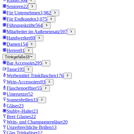
Kinder
364
Senioren
22
Für Unternehmen
3,982
Für Endkunden
3,075
Führungskräfte
564
Mitarbeiter im Außeneinsatz
597
Handwerker
69
Damen
154
Herren
91
Trinkgefäße
18
Bar Accessoirs
295
Tasse
195
Werbemittel Trinkflaschen
176
Wein-Accessoires
93
Flaschenoeffner
55
Untersetzer
52
Sonnenbrillen
33
Gläser
23
Stubby-Halter
23
Beer Glasses
22
Wein- und Champagnergläser
20
Unzerbrechliche Brillen
13
Glas Trinkgläser
12