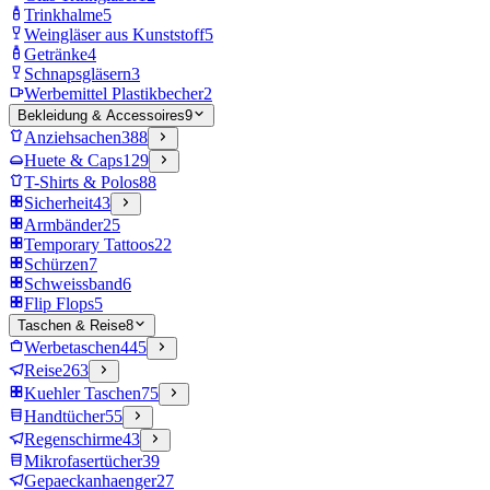
Trinkhalme
5
Weingläser aus Kunststoff
5
Getränke
4
Schnapsgläsern
3
Werbemittel Plastikbecher
2
Bekleidung & Accessoires
9
Anziehsachen
388
Huete & Caps
129
T-Shirts & Polos
88
Sicherheit
43
Armbänder
25
Temporary Tattoos
22
Schürzen
7
Schweissband
6
Flip Flops
5
Taschen & Reise
8
Werbetaschen
445
Reise
263
Kuehler Taschen
75
Handtücher
55
Regenschirme
43
Mikrofasertücher
39
Gepaeckanhaenger
27