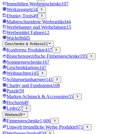
Immobilien Werbegeschenke
107
Werkzeugsets
54
Display Tools
49
Maßgeschneiderte Werbeartikel
44
Werbebanner und Werbefahnen
15
Werbemittel Fahnen
12
Wackelbild
5
Geschenke & Anlässe
11
Konferenz Produkte
437
Branchenspezifische Firmengeschenke
195
Sommergeschenke
167
Geschenkkartons
147
Weihnachten
145
Schluesselanhaenger
141
Charity und Fundraising
108
Puzzle
59
Marken-Schmuck & Accessoires
55
Hochzeit
49
Leder
27
Weitere
18
Firmengeschenke
1,606
Umwelt freundliche Werbe Produkte
971
Werbegeschenke
850