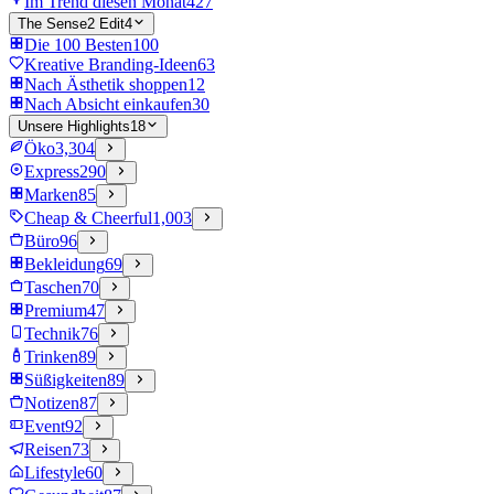
Im Trend diesen Monat
427
The Sense2 Edit
4
Die 100 Besten
100
Kreative Branding-Ideen
63
Nach Ästhetik shoppen
12
Nach Absicht einkaufen
30
Unsere Highlights
18
Öko
3,304
Express
290
Marken
85
Cheap & Cheerful
1,003
Büro
96
Bekleidung
69
Taschen
70
Premium
47
Technik
76
Trinken
89
Süßigkeiten
89
Notizen
87
Event
92
Reisen
73
Lifestyle
60