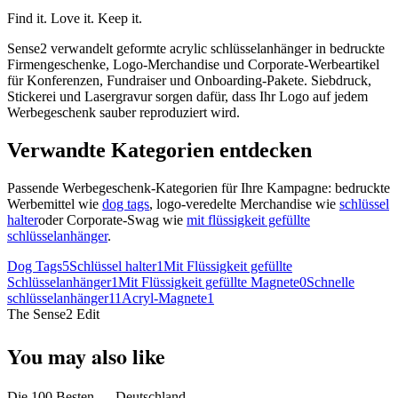
Find it. Love it. Keep it.
Sense2 verwandelt geformte acrylic schlüsselanhänger in bedruckte
Firmengeschenke, Logo-Merchandise und Corporate-Werbeartikel
für Konferenzen, Fundraiser und Onboarding-Pakete. Siebdruck,
Stickerei und Lasergravur sorgen dafür, dass Ihr Logo auf jedem
Werbegeschenk sauber reproduziert wird.
Verwandte Kategorien entdecken
Passende Werbegeschenk-Kategorien für Ihre Kampagne: bedruckte
Werbemittel wie
dog tags
, logo-veredelte Merchandise wie
schlüssel
halter
oder Corporate-Swag wie
mit flüssigkeit gefüllte
schlüsselanhänger
.
Dog Tags
5
Schlüssel halter
1
Mit Flüssigkeit gefüllte
Schlüsselanhänger
1
Mit Flüssigkeit gefüllte Magnete
0
Schnelle
schlüsselanhänger
11
Acryl-Magnete
1
The Sense2 Edit
You may also like
Die 100 Besten — Deutschland