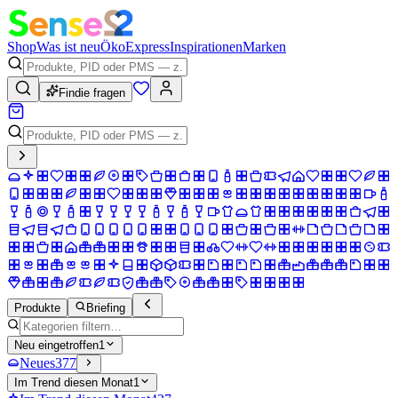
Shop
Was ist neu
Öko
Express
Inspirationen
Marken
Findie fragen
Produkte
Briefing
Neu eingetroffen
1
Neues
377
Im Trend diesen Monat
1