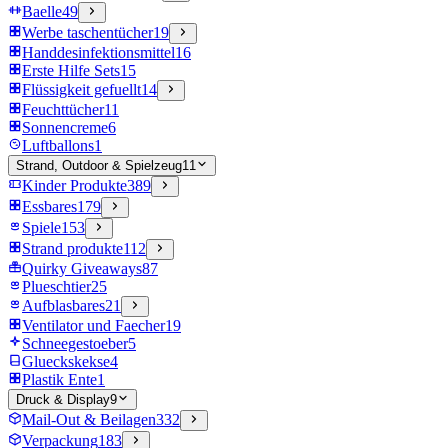
Baelle
49
Werbe taschentücher
19
Handdesinfektionsmittel
16
Erste Hilfe Sets
15
Flüssigkeit gefuellt
14
Feuchttücher
11
Sonnencreme
6
Luftballons
1
Strand, Outdoor & Spielzeug
11
Kinder Produkte
389
Essbares
179
Spiele
153
Strand produkte
112
Quirky Giveaways
87
Plueschtier
25
Aufblasbares
21
Ventilator und Faecher
19
Schneegestoeber
5
Glueckskekse
4
Plastik Ente
1
Druck & Display
9
Mail-Out & Beilagen
332
Verpackung
183