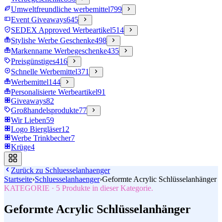
Umweltfreundliche werbemittel
799
Event Giveaways
645
SEDEX Approved Werbeartikel
514
Stylishe Werbe Geschenke
498
Markenname Werbegeschenke
435
Preisgünstiges
416
Schnelle Werbemittel
371
Werbemittel
144
Personalisierte Werbeartikel
91
Giveaways
82
Großhandelsprodukte
77
Wir Lieben
59
Logo Biergläser
12
Werbe Trinkbecher
7
Krüge
4
Zurück zu
Schluesselanhaenger
Startseite
›
Schluesselanhaenger
›
Geformte Acrylic Schlüsselanhänger
KATEGORIE
·
5
Produkte in dieser Kategorie.
Geformte Acrylic Schlüsselanhänger