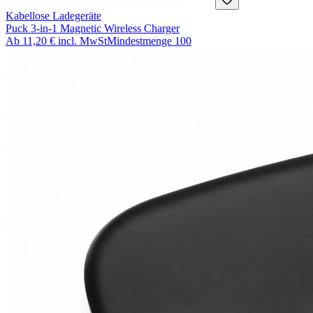
Kabellose Ladegeräte
Puck 3-in-1 Magnetic Wireless Charger
Ab
11,20 €
incl. MwSt
Mindestmenge
100