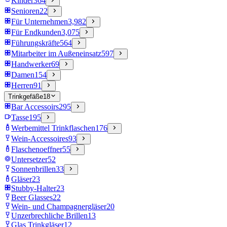
Kinder
364
Senioren
22
Für Unternehmen
3,982
Für Endkunden
3,075
Führungskräfte
564
Mitarbeiter im Außeneinsatz
597
Handwerker
69
Damen
154
Herren
91
Trinkgefäße
18
Bar Accessoirs
295
Tasse
195
Werbemittel Trinkflaschen
176
Wein-Accessoires
93
Flaschenoeffner
55
Untersetzer
52
Sonnenbrillen
33
Gläser
23
Stubby-Halter
23
Beer Glasses
22
Wein- und Champagnergläser
20
Unzerbrechliche Brillen
13
Glas Trinkgläser
12