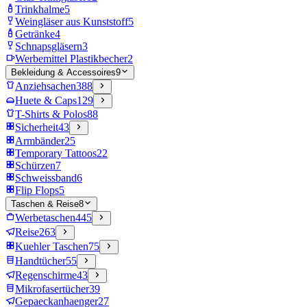
Trinkhalme
5
Weingläser aus Kunststoff
5
Getränke
4
Schnapsgläsern
3
Werbemittel Plastikbecher
2
Bekleidung & Accessoires
9
Anziehsachen
388
Huete & Caps
129
T-Shirts & Polos
88
Sicherheit
43
Armbänder
25
Temporary Tattoos
22
Schürzen
7
Schweissband
6
Flip Flops
5
Taschen & Reise
8
Werbetaschen
445
Reise
263
Kuehler Taschen
75
Handtücher
55
Regenschirme
43
Mikrofasertücher
39
Gepaeckanhaenger
27