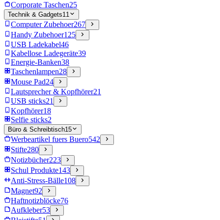
Corporate Taschen
25
Technik & Gadgets
11
Computer Zubehoer
267
Handy Zubehoer
125
USB Ladekabel
46
Kabellose Ladegeräte
39
Energie-Banken
38
Taschenlampen
28
Mouse Pad
24
Lautsprecher & Kopfhörer
21
USB sticks
21
Kopfhörer
18
Selfie sticks
2
Büro & Schreibtisch
15
Werbeartikel fuers Buero
542
Stifte
280
Notizbücher
223
Schul Produkte
143
Anti-Stress-Bälle
108
Magnet
92
Haftnotizblöcke
76
Aufkleber
53