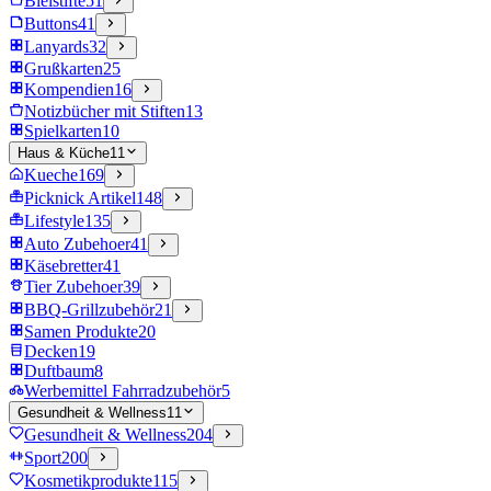
Bleistifte
51
Buttons
41
Lanyards
32
Grußkarten
25
Kompendien
16
Notizbücher mit Stiften
13
Spielkarten
10
Haus & Küche
11
Kueche
169
Picknick Artikel
148
Lifestyle
135
Auto Zubehoer
41
Käsebretter
41
Tier Zubehoer
39
BBQ-Grillzubehör
21
Samen Produkte
20
Decken
19
Duftbaum
8
Werbemittel Fahrradzubehör
5
Gesundheit & Wellness
11
Gesundheit & Wellness
204
Sport
200
Kosmetikprodukte
115