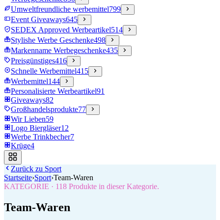
Umweltfreundliche werbemittel
799
Event Giveaways
645
SEDEX Approved Werbeartikel
514
Stylishe Werbe Geschenke
498
Markenname Werbegeschenke
435
Preisgünstiges
416
Schnelle Werbemittel
415
Werbemittel
144
Personalisierte Werbeartikel
91
Giveaways
82
Großhandelsprodukte
77
Wir Lieben
59
Logo Biergläser
12
Werbe Trinkbecher
7
Krüge
4
Zurück zu
Sport
Startseite
›
Sport
›
Team-Waren
KATEGORIE
·
118
Produkte in dieser Kategorie.
Team-Waren