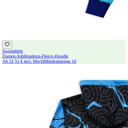
Sweatshirts
Damen-Sublimations-Fleece-Hoodie
Ab
31,51 €
incl. MwSt
Mindestmenge
10