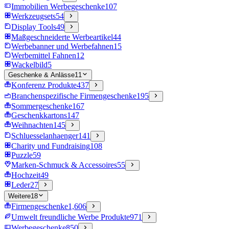
Immobilien Werbegeschenke
107
Werkzeugsets
54
Display Tools
49
Maßgeschneiderte Werbeartikel
44
Werbebanner und Werbefahnen
15
Werbemittel Fahnen
12
Wackelbild
5
Geschenke & Anlässe
11
Konferenz Produkte
437
Branchenspezifische Firmengeschenke
195
Sommergeschenke
167
Geschenkkartons
147
Weihnachten
145
Schluesselanhaenger
141
Charity und Fundraising
108
Puzzle
59
Marken-Schmuck & Accessoires
55
Hochzeit
49
Leder
27
Weitere
18
Firmengeschenke
1,606
Umwelt freundliche Werbe Produkte
971
Werbegeschenke
850