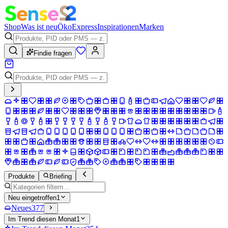
Shop
Was ist neu
Öko
Express
Inspirationen
Marken
Findie fragen
Produkte
Briefing
Neu eingetroffen
1
Neues
377
Im Trend diesen Monat
1