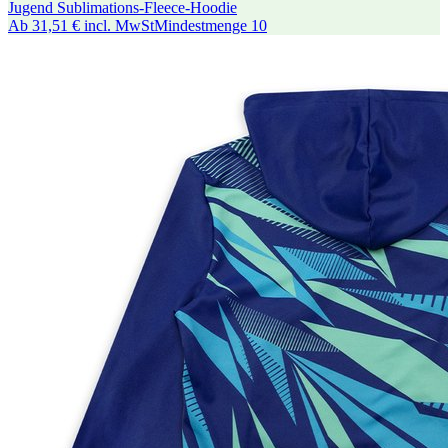
Jugend Sublimations-Fleece-Hoodie
Ab
31,51 €
incl. MwSt
Mindestmenge
10