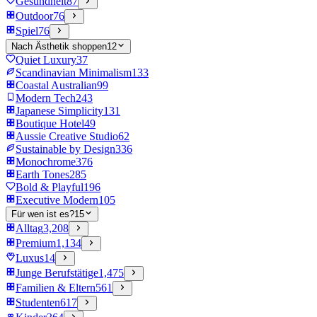
Gesundheit
87
Outdoor
76
Spiel
76
Nach Ästhetik shoppen
12
Quiet Luxury
37
Scandinavian Minimalism
133
Coastal Australian
99
Modern Tech
243
Japanese Simplicity
131
Boutique Hotel
49
Aussie Creative Studio
62
Sustainable by Design
336
Monochrome
376
Earth Tones
285
Bold & Playful
196
Executive Modern
105
Für wen ist es?
15
Alltag
3,208
Premium
1,134
Luxus
14
Junge Berufstätige
1,475
Familien & Eltern
561
Studenten
617