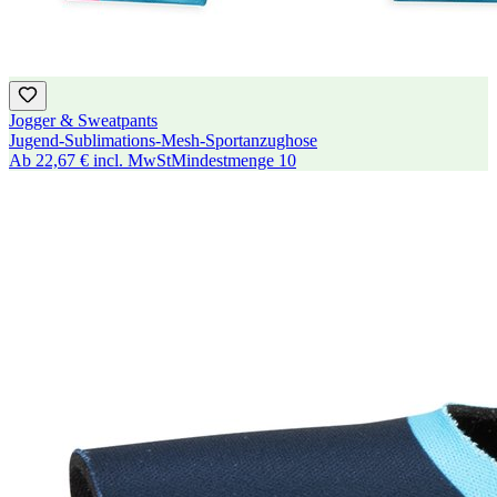
Jogger & Sweatpants
Jugend-Sublimations-Mesh-Sportanzughose
Ab
22,67 €
incl. MwSt
Mindestmenge
10