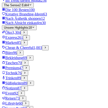
Im Trend diesen Monat
254
The Sense2 Edit
4
Die 100 Besten
100
Kreative Branding-Ideen
63
Nach Ästhetik shoppen
12
Nach Absicht einkaufen
30
Unsere Highlights
18
Öko
3,304
Express
261
Marken
85
Cheap & Cheerful
1,003
Büro
96
Bekleidung
69
Taschen
70
Premium
47
Technik
76
Trinken
89
Süßigkeiten
89
Notizen
87
Event
92
Reisen
73
Lifestyle
60