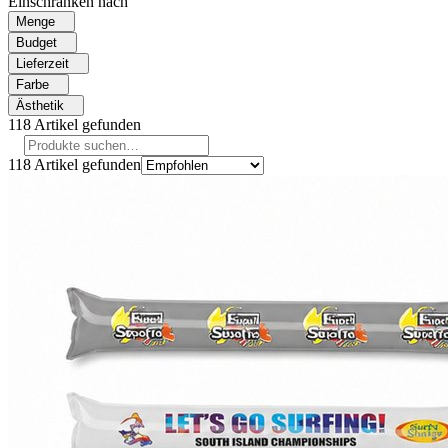
Einschränken nach
Menge
Budget
Lieferzeit
Farbe
Ästhetik
118
Artikel gefunden
118
Artikel gefunden