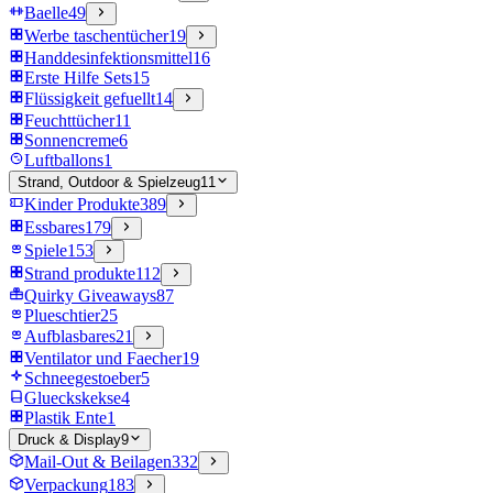
Baelle
49
Werbe taschentücher
19
Handdesinfektionsmittel
16
Erste Hilfe Sets
15
Flüssigkeit gefuellt
14
Feuchttücher
11
Sonnencreme
6
Luftballons
1
Strand, Outdoor & Spielzeug
11
Kinder Produkte
389
Essbares
179
Spiele
153
Strand produkte
112
Quirky Giveaways
87
Plueschtier
25
Aufblasbares
21
Ventilator und Faecher
19
Schneegestoeber
5
Glueckskekse
4
Plastik Ente
1
Druck & Display
9
Mail-Out & Beilagen
332
Verpackung
183