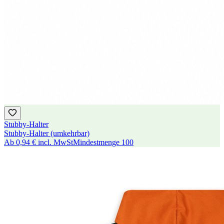
Stubby-Halter
Stubby-Halter (umkehrbar)
Ab
0,94 €
incl. MwSt
Mindestmenge
100