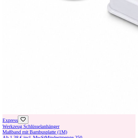
Express
Werkzeug Schlüsselanhänger
Maßband mit Bambusplatte (1M)
Ab
1,38 €
incl. MwSt
Mindestmenge
250