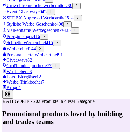
Umweltfreundliche werbemittel
799
Event Giveaways
645
SEDEX Approved Werbeartikel
514
Stylishe Werbe Geschenke
498
Markenname Werbegeschenke
435
Preisgünstiges
416
Schnelle Werbemittel
415
Werbemittel
144
Personalisierte Werbeartikel
91
Giveaways
82
Großhandelsprodukte
77
Wir Lieben
59
Logo Biergläser
12
Werbe Trinkbecher
7
Krüge
4
KATEGORIE
·
202
Produkte in dieser Kategorie.
Promotional products loved by building
and trades teams