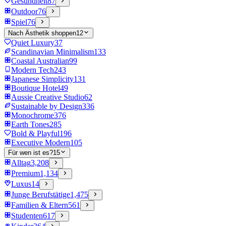
Gesundheit
87
Outdoor
76
Spiel
76
Nach Ästhetik shoppen
12
Quiet Luxury
37
Scandinavian Minimalism
133
Coastal Australian
99
Modern Tech
243
Japanese Simplicity
131
Boutique Hotel
49
Aussie Creative Studio
62
Sustainable by Design
336
Monochrome
376
Earth Tones
285
Bold & Playful
196
Executive Modern
105
Für wen ist es?
15
Alltag
3,208
Premium
1,134
Luxus
14
Junge Berufstätige
1,475
Familien & Eltern
561
Studenten
617