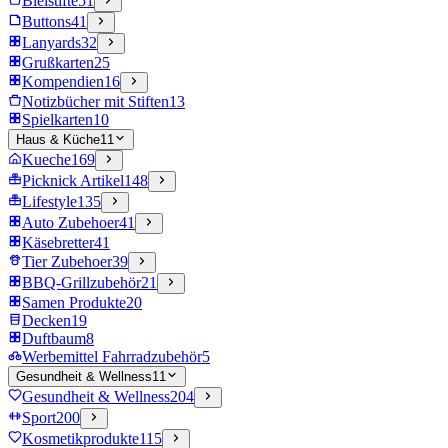
Bleistifte
51
Buttons
41
Lanyards
32
Grußkarten
25
Kompendien
16
Notizbücher mit Stiften
13
Spielkarten
10
Haus & Küche
11
Kueche
169
Picknick Artikel
148
Lifestyle
135
Auto Zubehoer
41
Käsebretter
41
Tier Zubehoer
39
BBQ-Grillzubehör
21
Samen Produkte
20
Decken
19
Duftbaum
8
Werbemittel Fahrradzubehör
5
Gesundheit & Wellness
11
Gesundheit & Wellness
204
Sport
200
Kosmetikprodukte
115