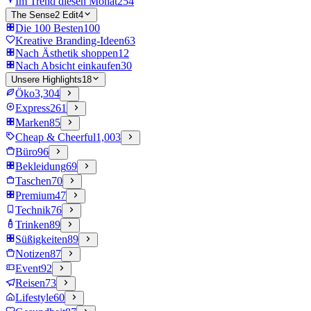
Im Trend diesen Monat
254
The Sense2 Edit
4
Die 100 Besten
100
Kreative Branding-Ideen
63
Nach Ästhetik shoppen
12
Nach Absicht einkaufen
30
Unsere Highlights
18
Öko
3,304
Express
261
Marken
85
Cheap & Cheerful
1,003
Büro
96
Bekleidung
69
Taschen
70
Premium
47
Technik
76
Trinken
89
Süßigkeiten
89
Notizen
87
Event
92
Reisen
73
Lifestyle
60