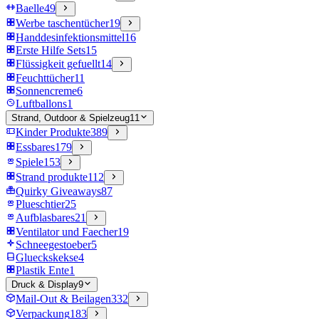
Baelle
49
Werbe taschentücher
19
Handdesinfektionsmittel
16
Erste Hilfe Sets
15
Flüssigkeit gefuellt
14
Feuchttücher
11
Sonnencreme
6
Luftballons
1
Strand, Outdoor & Spielzeug
11
Kinder Produkte
389
Essbares
179
Spiele
153
Strand produkte
112
Quirky Giveaways
87
Plueschtier
25
Aufblasbares
21
Ventilator und Faecher
19
Schneegestoeber
5
Glueckskekse
4
Plastik Ente
1
Druck & Display
9
Mail-Out & Beilagen
332
Verpackung
183