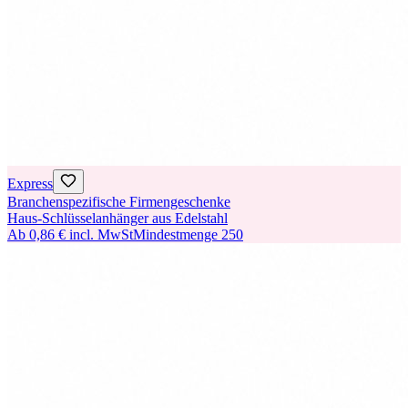
Express
Branchenspezifische Firmengeschenke
Haus-Schlüsselanhänger aus Edelstahl
Ab
0,86 €
incl. MwSt
Mindestmenge
250