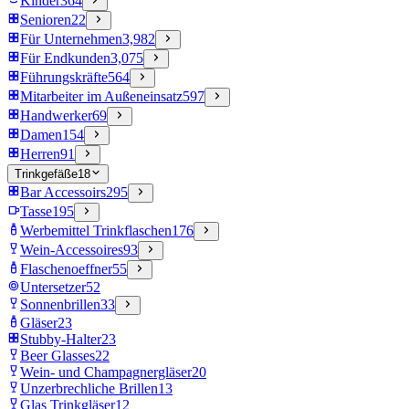
Kinder
364
Senioren
22
Für Unternehmen
3,982
Für Endkunden
3,075
Führungskräfte
564
Mitarbeiter im Außeneinsatz
597
Handwerker
69
Damen
154
Herren
91
Trinkgefäße
18
Bar Accessoirs
295
Tasse
195
Werbemittel Trinkflaschen
176
Wein-Accessoires
93
Flaschenoeffner
55
Untersetzer
52
Sonnenbrillen
33
Gläser
23
Stubby-Halter
23
Beer Glasses
22
Wein- und Champagnergläser
20
Unzerbrechliche Brillen
13
Glas Trinkgläser
12