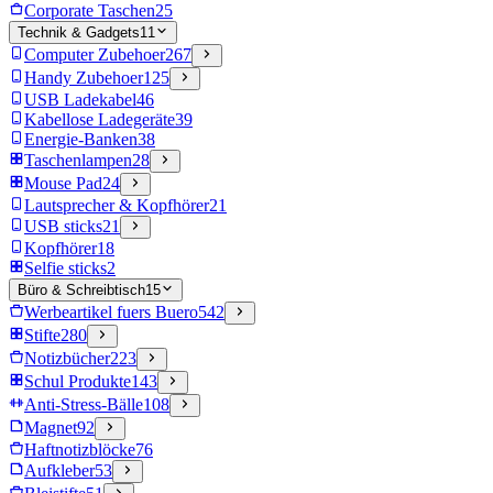
Corporate Taschen
25
Technik & Gadgets
11
Computer Zubehoer
267
Handy Zubehoer
125
USB Ladekabel
46
Kabellose Ladegeräte
39
Energie-Banken
38
Taschenlampen
28
Mouse Pad
24
Lautsprecher & Kopfhörer
21
USB sticks
21
Kopfhörer
18
Selfie sticks
2
Büro & Schreibtisch
15
Werbeartikel fuers Buero
542
Stifte
280
Notizbücher
223
Schul Produkte
143
Anti-Stress-Bälle
108
Magnet
92
Haftnotizblöcke
76
Aufkleber
53