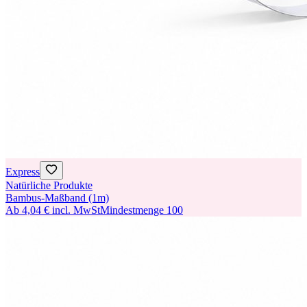
Express
Natürliche Produkte
Bambus-Maßband (1m)
Ab
4,04 €
incl. MwSt
Mindestmenge
100