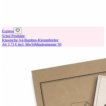
Express
Schul Produkte
Klassische A4-Bambus-Klemmbretter
Ab
3,73 €
incl. MwSt
Mindestmenge
50