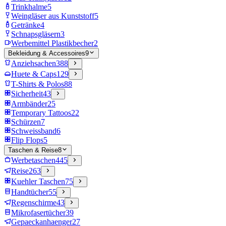
Trinkhalme
5
Weingläser aus Kunststoff
5
Getränke
4
Schnapsgläsern
3
Werbemittel Plastikbecher
2
Bekleidung & Accessoires
9
Anziehsachen
388
Huete & Caps
129
T-Shirts & Polos
88
Sicherheit
43
Armbänder
25
Temporary Tattoos
22
Schürzen
7
Schweissband
6
Flip Flops
5
Taschen & Reise
8
Werbetaschen
445
Reise
263
Kuehler Taschen
75
Handtücher
55
Regenschirme
43
Mikrofasertücher
39
Gepaeckanhaenger
27