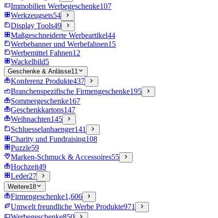
Immobilien Werbegeschenke
107
Werkzeugsets
54
Display Tools
49
Maßgeschneiderte Werbeartikel
44
Werbebanner und Werbefahnen
15
Werbemittel Fahnen
12
Wackelbild
5
Geschenke & Anlässe
11
Konferenz Produkte
437
Branchenspezifische Firmengeschenke
195
Sommergeschenke
167
Geschenkkartons
147
Weihnachten
145
Schluesselanhaenger
141
Charity und Fundraising
108
Puzzle
59
Marken-Schmuck & Accessoires
55
Hochzeit
49
Leder
27
Weitere
18
Firmengeschenke
1,606
Umwelt freundliche Werbe Produkte
971
Werbegeschenke
850