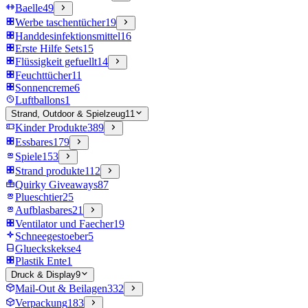
Baelle
49
Werbe taschentücher
19
Handdesinfektionsmittel
16
Erste Hilfe Sets
15
Flüssigkeit gefuellt
14
Feuchttücher
11
Sonnencreme
6
Luftballons
1
Strand, Outdoor & Spielzeug
11
Kinder Produkte
389
Essbares
179
Spiele
153
Strand produkte
112
Quirky Giveaways
87
Plueschtier
25
Aufblasbares
21
Ventilator und Faecher
19
Schneegestoeber
5
Glueckskekse
4
Plastik Ente
1
Druck & Display
9
Mail-Out & Beilagen
332
Verpackung
183