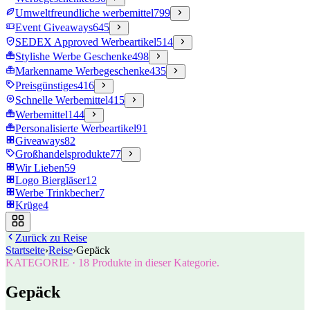
Umweltfreundliche werbemittel
799
Event Giveaways
645
SEDEX Approved Werbeartikel
514
Stylishe Werbe Geschenke
498
Markenname Werbegeschenke
435
Preisgünstiges
416
Schnelle Werbemittel
415
Werbemittel
144
Personalisierte Werbeartikel
91
Giveaways
82
Großhandelsprodukte
77
Wir Lieben
59
Logo Biergläser
12
Werbe Trinkbecher
7
Krüge
4
Zurück zu
Reise
Startseite
›
Reise
›
Gepäck
KATEGORIE
·
18
Produkte in dieser Kategorie.
Gepäck