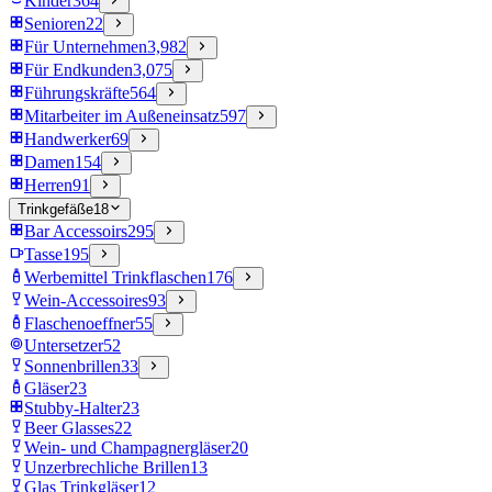
Kinder
364
Senioren
22
Für Unternehmen
3,982
Für Endkunden
3,075
Führungskräfte
564
Mitarbeiter im Außeneinsatz
597
Handwerker
69
Damen
154
Herren
91
Trinkgefäße
18
Bar Accessoirs
295
Tasse
195
Werbemittel Trinkflaschen
176
Wein-Accessoires
93
Flaschenoeffner
55
Untersetzer
52
Sonnenbrillen
33
Gläser
23
Stubby-Halter
23
Beer Glasses
22
Wein- und Champagnergläser
20
Unzerbrechliche Brillen
13
Glas Trinkgläser
12