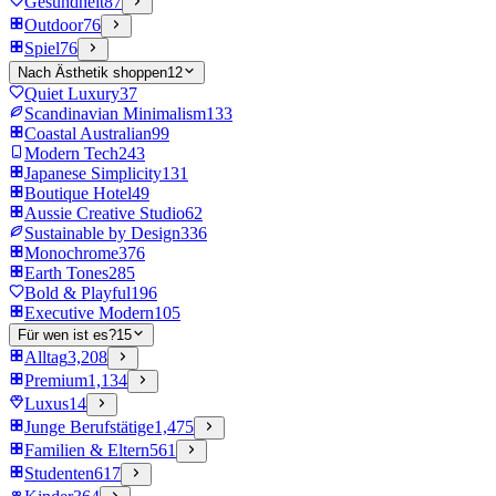
Gesundheit
87
Outdoor
76
Spiel
76
Nach Ästhetik shoppen
12
Quiet Luxury
37
Scandinavian Minimalism
133
Coastal Australian
99
Modern Tech
243
Japanese Simplicity
131
Boutique Hotel
49
Aussie Creative Studio
62
Sustainable by Design
336
Monochrome
376
Earth Tones
285
Bold & Playful
196
Executive Modern
105
Für wen ist es?
15
Alltag
3,208
Premium
1,134
Luxus
14
Junge Berufstätige
1,475
Familien & Eltern
561
Studenten
617