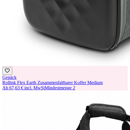
Gepäck
Rollink Flex Earth Zusammenfaltbarer Koffer Medium
Ab
67,63 €
incl. MwSt
Mindestmenge
2