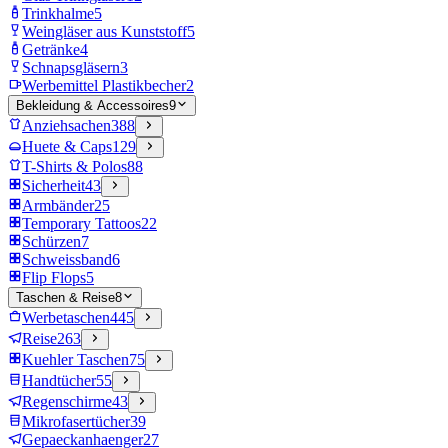
Trinkhalme
5
Weingläser aus Kunststoff
5
Getränke
4
Schnapsgläsern
3
Werbemittel Plastikbecher
2
Bekleidung & Accessoires
9
Anziehsachen
388
Huete & Caps
129
T-Shirts & Polos
88
Sicherheit
43
Armbänder
25
Temporary Tattoos
22
Schürzen
7
Schweissband
6
Flip Flops
5
Taschen & Reise
8
Werbetaschen
445
Reise
263
Kuehler Taschen
75
Handtücher
55
Regenschirme
43
Mikrofasertücher
39
Gepaeckanhaenger
27