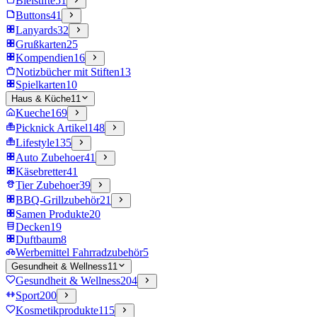
Bleistifte
51
Buttons
41
Lanyards
32
Grußkarten
25
Kompendien
16
Notizbücher mit Stiften
13
Spielkarten
10
Haus & Küche
11
Kueche
169
Picknick Artikel
148
Lifestyle
135
Auto Zubehoer
41
Käsebretter
41
Tier Zubehoer
39
BBQ-Grillzubehör
21
Samen Produkte
20
Decken
19
Duftbaum
8
Werbemittel Fahrradzubehör
5
Gesundheit & Wellness
11
Gesundheit & Wellness
204
Sport
200
Kosmetikprodukte
115