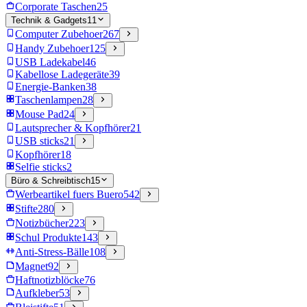
Corporate Taschen
25
Technik & Gadgets
11
Computer Zubehoer
267
Handy Zubehoer
125
USB Ladekabel
46
Kabellose Ladegeräte
39
Energie-Banken
38
Taschenlampen
28
Mouse Pad
24
Lautsprecher & Kopfhörer
21
USB sticks
21
Kopfhörer
18
Selfie sticks
2
Büro & Schreibtisch
15
Werbeartikel fuers Buero
542
Stifte
280
Notizbücher
223
Schul Produkte
143
Anti-Stress-Bälle
108
Magnet
92
Haftnotizblöcke
76
Aufkleber
53