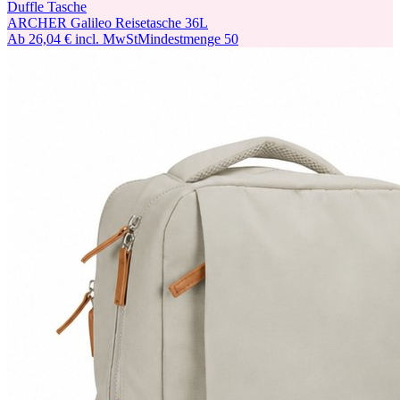
Duffle Tasche
ARCHER Galileo Reisetasche 36L
Ab
26,04 €
incl. MwSt
Mindestmenge
50