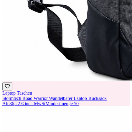
Laptop Taschen
Stormtech Road Warrior Wandelbarer Laptop-Rucksack
Ab
86,22 €
incl. MwSt
Mindestmenge
50