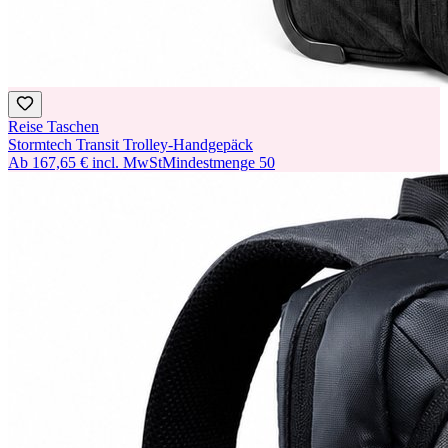
Reise Taschen
Stormtech Transit Trolley-Handgepäck
Ab
167,65 €
incl. MwSt
Mindestmenge
50