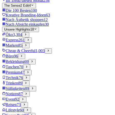
Im Trend diesen Monat
254
The Sense2 Edit
4
Die 100 Besten
100
Kreative Branding-Ideen
63
Nach Ästhetik shoppen
12
Nach Absicht einkaufen
30
Unsere Highlights
18
Öko
3,304
Express
261
Marken
85
Cheap & Cheerful
1,003
Büro
96
Bekleidung
69
Taschen
70
Premium
47
Technik
76
Trinken
89
Süßigkeiten
89
Notizen
87
Event
92
Reisen
73
Lifestyle
60