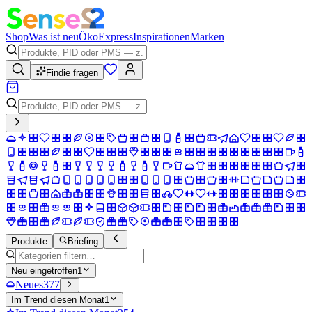
Shop
Was ist neu
Öko
Express
Inspirationen
Marken
Findie fragen
Produkte
Briefing
Neu eingetroffen
1
Neues
377
Im Trend diesen Monat
1