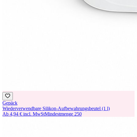
Gepäck
Wiederverwendbare Silikon-Aufbewahrungsbeutel (1 l)
Ab
4,94 €
incl. MwSt
Mindestmenge
250