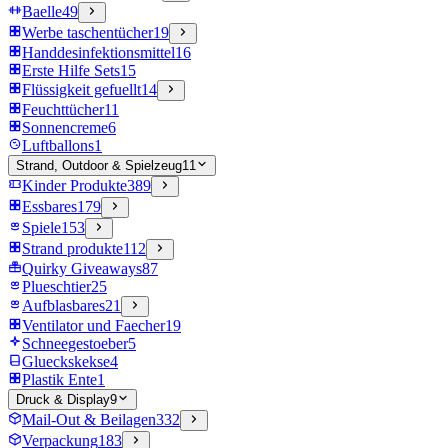
Baelle
49
Werbe taschentücher
19
Handdesinfektionsmittel
16
Erste Hilfe Sets
15
Flüssigkeit gefuellt
14
Feuchttücher
11
Sonnencreme
6
Luftballons
1
Strand, Outdoor & Spielzeug
11
Kinder Produkte
389
Essbares
179
Spiele
153
Strand produkte
112
Quirky Giveaways
87
Plueschtier
25
Aufblasbares
21
Ventilator und Faecher
19
Schneegestoeber
5
Glueckskekse
4
Plastik Ente
1
Druck & Display
9
Mail-Out & Beilagen
332
Verpackung
183