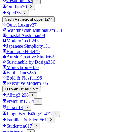
Gesundheit
87
Outdoor
76
Spiel
76
Nach Ästhetik shoppen
12
Quiet Luxury
37
Scandinavian Minimalism
133
Coastal Australian
99
Modern Tech
243
Japanese Simplicity
131
Boutique Hotel
49
Aussie Creative Studio
62
Sustainable by Design
336
Monochrome
376
Earth Tones
285
Bold & Playful
196
Executive Modern
105
Für wen ist es?
15
Alltag
3,208
Premium
1,134
Luxus
14
Junge Berufstätige
1,475
Familien & Eltern
561
Studenten
617