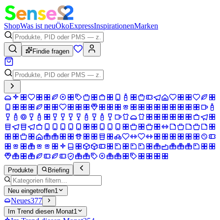
Shop
Was ist neu
Öko
Express
Inspirationen
Marken
Findie fragen
Produkte
Briefing
Neu eingetroffen
1
Neues
377
Im Trend diesen Monat
1