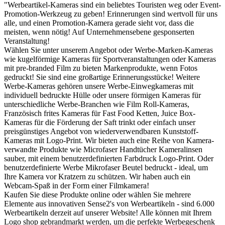
"Werbeartikel-Kameras sind ein beliebtes Touristen weg oder Event-
Promotion-Werkzeug zu geben! Erinnerungen sind wertvoll für uns
alle, und einen Promotion-Kamera gerade sieht vor, dass die
meisten, wenn nötig! Auf Unternehmensebene gesponserten
Veranstaltung!
Wählen Sie unter unserem Angebot oder Werbe-Marken-Kameras
wie kugelförmige Kameras für Sportveranstaltungen oder Kameras
mit pre-branded Film zu bieten Markenprodukte, wenn Fotos
gedruckt! Sie sind eine großartige Erinnerungsstücke! Weitere
Werbe-Kameras gehören unsere Werbe-Einwegkameras mit
individuell bedruckte Hülle oder unsere förmigen Kameras für
unterschiedliche Werbe-Branchen wie Film Roll-Kameras,
Französisch frites Kameras für Fast Food Ketten, Juice Box-
Kameras für die Förderung der Saft trinkt oder einfach unser
preisgünstiges Angebot von wiederverwendbaren Kunststoff-
Kameras mit Logo-Print. Wir bieten auch eine Reihe von Kamera-
verwandte Produkte wie Microfaser Handtücher Kameralinsen
sauber, mit einem benutzerdefinierten Farbdruck Logo-Print. Oder
benutzerdefinierte Werbe Mikrofaser Beutel bedruckt - ideal, um
Ihre Kamera vor Kratzern zu schützen. Wir haben auch ein
Webcam-Spaß in der Form einer Filmkamera!
Kaufen Sie diese Produkte online oder wählen Sie mehrere
Elemente aus innovativen Sense2's von Werbeartikeln - sind 6.000
Werbeartikeln derzeit auf unserer Website! Alle können mit Ihrem
Logo shop gebrandmarkt werden, um die perfekte Werbegeschenk