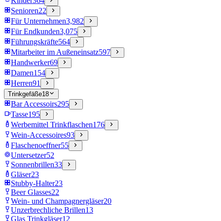
Kinder
364
Senioren
22
Für Unternehmen
3,982
Für Endkunden
3,075
Führungskräfte
564
Mitarbeiter im Außeneinsatz
597
Handwerker
69
Damen
154
Herren
91
Trinkgefäße
18
Bar Accessoirs
295
Tasse
195
Werbemittel Trinkflaschen
176
Wein-Accessoires
93
Flaschenoeffner
55
Untersetzer
52
Sonnenbrillen
33
Gläser
23
Stubby-Halter
23
Beer Glasses
22
Wein- und Champagnergläser
20
Unzerbrechliche Brillen
13
Glas Trinkgläser
12