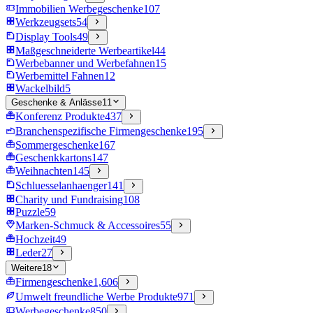
Immobilien Werbegeschenke
107
Werkzeugsets
54
Display Tools
49
Maßgeschneiderte Werbeartikel
44
Werbebanner und Werbefahnen
15
Werbemittel Fahnen
12
Wackelbild
5
Geschenke & Anlässe
11
Konferenz Produkte
437
Branchenspezifische Firmengeschenke
195
Sommergeschenke
167
Geschenkkartons
147
Weihnachten
145
Schluesselanhaenger
141
Charity und Fundraising
108
Puzzle
59
Marken-Schmuck & Accessoires
55
Hochzeit
49
Leder
27
Weitere
18
Firmengeschenke
1,606
Umwelt freundliche Werbe Produkte
971
Werbegeschenke
850