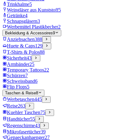
Trinkhalme
5
Weingläser aus Kunststoff
5
Getränke
4
Schnapsgläsern
3
Werbemittel Plastikbecher
2
Bekleidung & Accessoires
9
Anziehsachen
388
Huete & Caps
129
T-Shirts & Polos
88
Sicherheit
43
Armbänder
25
Temporary Tattoos
22
Schürzen
7
Schweissband
6
Flip Flops
5
Taschen & Reise
8
Werbetaschen
445
Reise
263
Kuehler Taschen
75
Handtücher
55
Regenschirme
43
Mikrofasertücher
39
Gepaeckanhaenger
27