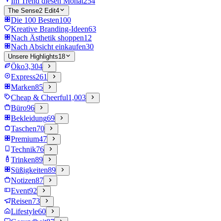
Im Trend diesen Monat
254
The Sense2 Edit
4
Die 100 Besten
100
Kreative Branding-Ideen
63
Nach Ästhetik shoppen
12
Nach Absicht einkaufen
30
Unsere Highlights
18
Öko
3,304
Express
261
Marken
85
Cheap & Cheerful
1,003
Büro
96
Bekleidung
69
Taschen
70
Premium
47
Technik
76
Trinken
89
Süßigkeiten
89
Notizen
87
Event
92
Reisen
73
Lifestyle
60