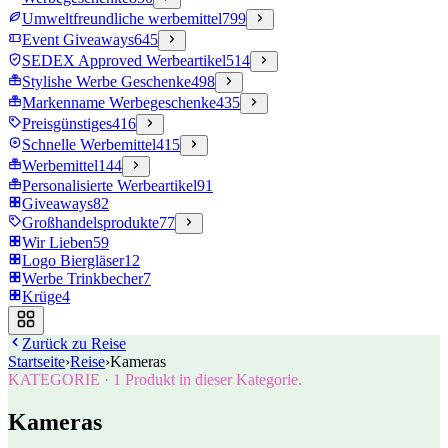
Umweltfreundliche werbemittel
799
Event Giveaways
645
SEDEX Approved Werbeartikel
514
Stylishe Werbe Geschenke
498
Markenname Werbegeschenke
435
Preisgünstiges
416
Schnelle Werbemittel
415
Werbemittel
144
Personalisierte Werbeartikel
91
Giveaways
82
Großhandelsprodukte
77
Wir Lieben
59
Logo Biergläser
12
Werbe Trinkbecher
7
Krüge
4
Zurück zu
Reise
Startseite
›
Reise
›
Kameras
KATEGORIE
·
1
Produkt in dieser Kategorie.
Kameras