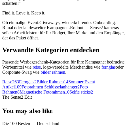
schaffen!"
Find it. Love it. Keep it.
Ob einmalige Event-Giveaways, wiederkehrendes Onboarding-
Ritual oder landesweiter Kampagnen-Rollout — Sense2 kameras
sollen Arbeit leisten: für Ihr Budget, Ihre Marke und den Empfänger,
der das Paket öffnet.
Verwandte Kategorien entdecken
Passende Werbegeschenk-Kategorien für Ihre Kampagne: bedruckte
Werbemittel wie
reise
, logo-veredelte Merchandise wie
fernglas
oder
Corporate-Swag wie
bilder rahmen
.
Reise
263
Fernglas
2
Bilder Rahmen
14
Sommer Event
Artikel
109
Fotorahmen Schlüsselanhänger
2
Foto
Rahmen
8
Magnetische Fotorahmen
10
Selfie sticks
2
The Sense2 Edit
You may also like
Die 100 Besten — Deutschland