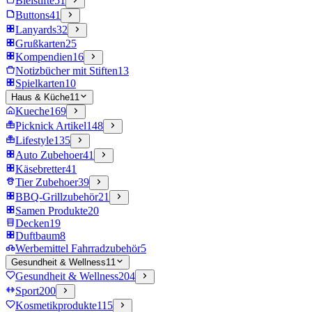
Bleistifte
51
Buttons
41
Lanyards
32
Grußkarten
25
Kompendien
16
Notizbücher mit Stiften
13
Spielkarten
10
Haus & Küche
11
Kueche
169
Picknick Artikel
148
Lifestyle
135
Auto Zubehoer
41
Käsebretter
41
Tier Zubehoer
39
BBQ-Grillzubehör
21
Samen Produkte
20
Decken
19
Duftbaum
8
Werbemittel Fahrradzubehör
5
Gesundheit & Wellness
11
Gesundheit & Wellness
204
Sport
200
Kosmetikprodukte
115