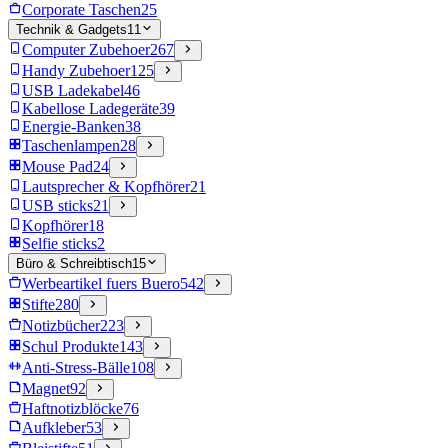
Corporate Taschen
25
Technik & Gadgets
11
Computer Zubehoer
267
Handy Zubehoer
125
USB Ladekabel
46
Kabellose Ladegeräte
39
Energie-Banken
38
Taschenlampen
28
Mouse Pad
24
Lautsprecher & Kopfhörer
21
USB sticks
21
Kopfhörer
18
Selfie sticks
2
Büro & Schreibtisch
15
Werbeartikel fuers Buero
542
Stifte
280
Notizbücher
223
Schul Produkte
143
Anti-Stress-Bälle
108
Magnet
92
Haftnotizblöcke
76
Aufkleber
53