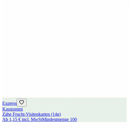
Express
Kaugummi
Zähe Frucht-Visitenkarten (14g)
Ab
1,15 €
incl. MwSt
Mindestmenge
100