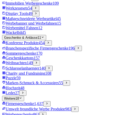
Immobilien Werbegeschenke
109
Werkzeugsets
54
Display Tools
49
Maßgeschneiderte Werbeartikel
45
Werbebanner und Werbefahnen
15
Werbemittel Fahnen
12
Wackelbild
5
Geschenke & Anlässe
11
Konferenz Produkte
454
Branchenspezifische Firmengeschenke
196
Sommergeschenke
170
Geschenkkartons
157
Weihnachten
149
Schluesselanhaenger
140
Charity und Fundraising
108
Puzzle
59
Marken-Schmuck & Accessoires
55
Hochzeit
48
Leder
27
Weitere
18
Firmengeschenke
1,637
Umwelt freundliche Werbe Produkte
983
Werbegeschenke
863