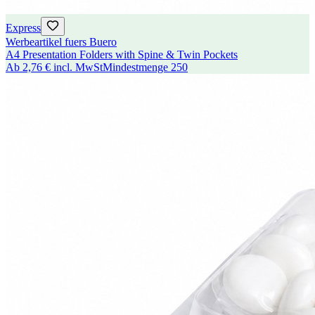
Express
Werbeartikel fuers Buero
A4 Presentation Folders with Spine & Twin Pockets
Ab
2,76 €
incl. MwSt
Mindestmenge
250