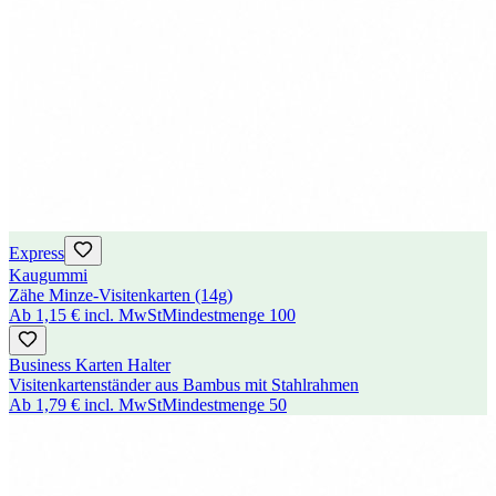
Express
Kaugummi
Zähe Minze-Visitenkarten (14g)
Ab
1,15 €
incl. MwSt
Mindestmenge
100
Business Karten Halter
Visitenkartenständer aus Bambus mit Stahlrahmen
Ab
1,79 €
incl. MwSt
Mindestmenge
50