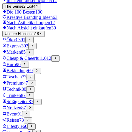
Im Trend diesen Monat
312
The Sense2 Edit
4
Die 100 Besten
100
Kreative Branding-Ideen
63
Nach Ästhetik shoppen
12
Nach Absicht einkaufen
30
Unsere Highlights
18
Öko
3,391
Express
303
Marken
85
Cheap & Cheerful
1,012
Büro
96
Bekleidung
69
Taschen
73
Premium
47
Technik
80
Trinken
87
Süßigkeiten
87
Notizen
87
Event
91
Reisen
73
Lifestyle
60