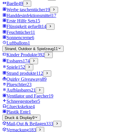
Baelle
49
Werbe taschentücher
19
Handdesinfektionsmittel
17
Erste Hilfe Sets
15
Flüssigkeit gefuellt
14
Feuchttücher
11
Sonnencreme
6
Luftballons
1
Strand, Outdoor & Spielzeug
11
Kinder Produkte
392
Essbares
174
Spiele
152
Strand produkte
112
Quirky Giveaways
89
Plueschtier
23
Aufblasbares
21
Ventilator und Faecher
19
Schneegestoeber
5
Glueckskekse
4
Plastik Ente
1
Druck & Display
9
Mail-Out & Beilagen
333
Verpackung
183