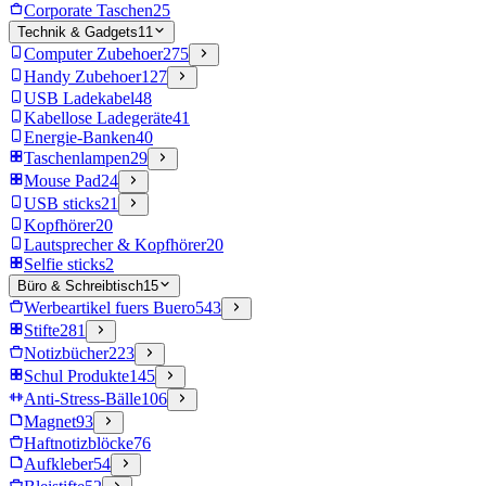
Corporate Taschen
25
Technik & Gadgets
11
Computer Zubehoer
275
Handy Zubehoer
127
USB Ladekabel
48
Kabellose Ladegeräte
41
Energie-Banken
40
Taschenlampen
29
Mouse Pad
24
USB sticks
21
Kopfhörer
20
Lautsprecher & Kopfhörer
20
Selfie sticks
2
Büro & Schreibtisch
15
Werbeartikel fuers Buero
543
Stifte
281
Notizbücher
223
Schul Produkte
145
Anti-Stress-Bälle
106
Magnet
93
Haftnotizblöcke
76
Aufkleber
54