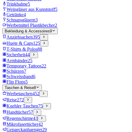
Trinkhalme
5
Weingläser aus Kunststoff
5
Getränke
4
Schnapsgläsern
3
Werbemittel Plastikbecher
2
Bekleidung & Accessoires
9
Anziehsachen
395
Huete & Caps
125
T-Shirts & Polos
88
Sicherheit
44
Armbänder
25
Temporary Tattoos
22
Schürzen
7
Schweissband
6
Flip Flops
5
Taschen & Reise
8
Werbetaschen
452
Reise
272
Kuehler Taschen
75
Handtücher
57
Regenschirme
43
Mikrofasertücher
42
Gepaeckanhaenger
29