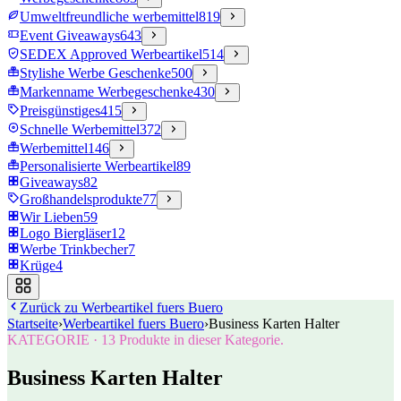
Umweltfreundliche werbemittel
819
Event Giveaways
643
SEDEX Approved Werbeartikel
514
Stylishe Werbe Geschenke
500
Markenname Werbegeschenke
430
Preisgünstiges
415
Schnelle Werbemittel
372
Werbemittel
146
Personalisierte Werbeartikel
89
Giveaways
82
Großhandelsprodukte
77
Wir Lieben
59
Logo Biergläser
12
Werbe Trinkbecher
7
Krüge
4
Zurück zu
Werbeartikel fuers Buero
Startseite
›
Werbeartikel fuers Buero
›
Business Karten Halter
KATEGORIE
·
13
Produkte in dieser Kategorie.
Business Karten Halter