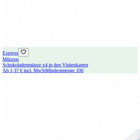
Express
Münzen
Schokoladenmünze x4 in den Visitenkarten
Ab
1,37 €
incl. MwSt
Mindestmenge
100