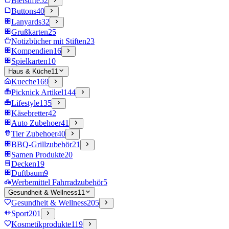
Bleistifte
52
Buttons
40
Lanyards
32
Grußkarten
25
Notizbücher mit Stiften
23
Kompendien
16
Spielkarten
10
Haus & Küche
11
Kueche
169
Picknick Artikel
144
Lifestyle
135
Käsebretter
42
Auto Zubehoer
41
Tier Zubehoer
40
BBQ-Grillzubehör
21
Samen Produkte
20
Decken
19
Duftbaum
9
Werbemittel Fahrradzubehör
5
Gesundheit & Wellness
11
Gesundheit & Wellness
205
Sport
201
Kosmetikprodukte
119