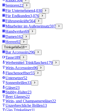
Kinder
364
Senioren
22
Für Unternehmen
4,030
Für Endkunden
3,076
Führungskräfte
564
Mitarbeiter im Außeneinsatz
597
Handwerker
69
Damen
162
Herren
92
Trinkgefäße
18
Bar Accessoirs
296
Tasse
189
Werbemittel Trinkflaschen
179
Wein-Accessoires
96
Flaschenoeffner
55
Untersetzer
52
Sonnenbrillen
33
Gläser
23
Stubby-Halter
23
Beer Glasses
22
Wein- und Champagnergläser
22
Unzerbrechliche Brillen
13
Glas Trinkgläser
11