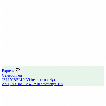
Express
Geleebohnen
JELLY BELLY Visitenkarten (14g)
Ab
1,39 €
incl. MwSt
Mindestmenge
100