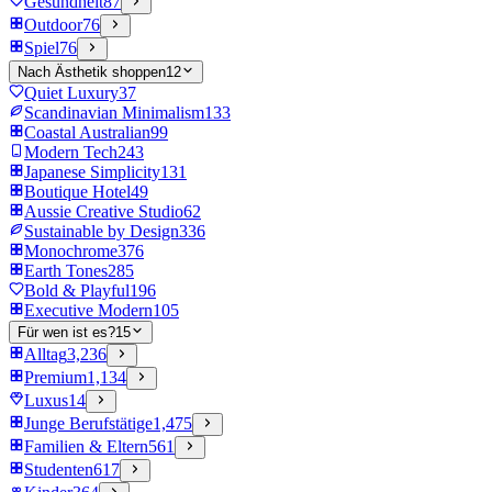
Gesundheit
87
Outdoor
76
Spiel
76
Nach Ästhetik shoppen
12
Quiet Luxury
37
Scandinavian Minimalism
133
Coastal Australian
99
Modern Tech
243
Japanese Simplicity
131
Boutique Hotel
49
Aussie Creative Studio
62
Sustainable by Design
336
Monochrome
376
Earth Tones
285
Bold & Playful
196
Executive Modern
105
Für wen ist es?
15
Alltag
3,236
Premium
1,134
Luxus
14
Junge Berufstätige
1,475
Familien & Eltern
561
Studenten
617