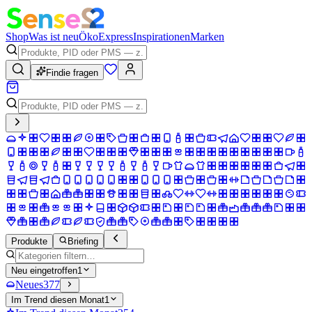
Shop
Was ist neu
Öko
Express
Inspirationen
Marken
Findie fragen
Produkte
Briefing
Neu eingetroffen
1
Neues
377
Im Trend diesen Monat
1