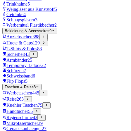
Trinkhalme
5
Weingläser aus Kunststoff
5
Getränke
4
Schnapsgläsern
3
Werbemittel Plastikbecher
2
Bekleidung & Accessoires
9
Anziehsachen
388
Huete & Caps
129
T-Shirts & Polos
88
Sicherheit
43
Armbänder
25
Temporary Tattoos
22
Schürzen
7
Schweissband
6
Flip Flops
5
Taschen & Reise
8
Werbetaschen
445
Reise
263
Kuehler Taschen
75
Handtücher
55
Regenschirme
43
Mikrofasertücher
39
Gepaeckanhaenger
27