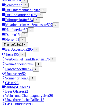
Kinder
364
Senioren
22
Für Unternehmen
3,982
Für Endkunden
3,075
Führungskräfte
564
Mitarbeiter im Außeneinsatz
597
Handwerker
69
Damen
154
Herren
91
Trinkgefäße
18
Bar Accessoirs
295
Tasse
195
Werbemittel Trinkflaschen
176
Wein-Accessoires
93
Flaschenoeffner
55
Untersetzer
52
Sonnenbrillen
33
Gläser
23
Stubby-Halter
23
Beer Glasses
22
Wein- und Champagnergläser
20
Unzerbrechliche Brillen
13
Glas Trinkgläser
12