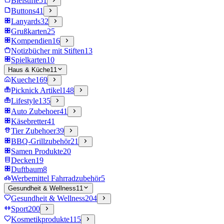
Bleistifte
51
Buttons
41
Lanyards
32
Grußkarten
25
Kompendien
16
Notizbücher mit Stiften
13
Spielkarten
10
Haus & Küche
11
Kueche
169
Picknick Artikel
148
Lifestyle
135
Auto Zubehoer
41
Käsebretter
41
Tier Zubehoer
39
BBQ-Grillzubehör
21
Samen Produkte
20
Decken
19
Duftbaum
8
Werbemittel Fahrradzubehör
5
Gesundheit & Wellness
11
Gesundheit & Wellness
204
Sport
200
Kosmetikprodukte
115