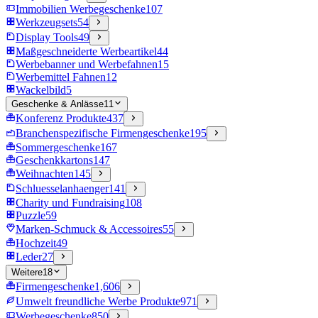
Immobilien Werbegeschenke
107
Werkzeugsets
54
Display Tools
49
Maßgeschneiderte Werbeartikel
44
Werbebanner und Werbefahnen
15
Werbemittel Fahnen
12
Wackelbild
5
Geschenke & Anlässe
11
Konferenz Produkte
437
Branchenspezifische Firmengeschenke
195
Sommergeschenke
167
Geschenkkartons
147
Weihnachten
145
Schluesselanhaenger
141
Charity und Fundraising
108
Puzzle
59
Marken-Schmuck & Accessoires
55
Hochzeit
49
Leder
27
Weitere
18
Firmengeschenke
1,606
Umwelt freundliche Werbe Produkte
971
Werbegeschenke
850