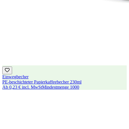
Einwegbecher
PE-beschichteter Papierkaffeebecher 230ml
Ab
0,23 €
incl. MwSt
Mindestmenge
1000