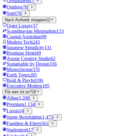
Gesundheit
87
Outdoor
76
Spiel
76
Nach Ästhetik shoppen
12
Quiet Luxury
37
Scandinavian Minimalism
133
Coastal Australian
99
Modern Tech
243
Japanese Simplicity
131
Boutique Hotel
49
Aussie Creative Studio
62
Sustainable by Design
336
Monochrome
376
Earth Tones
285
Bold & Playful
196
Executive Modern
105
Für wen ist es?
15
Alltag
3,208
Premium
1,134
Luxus
14
Junge Berufstätige
1,475
Familien & Eltern
561
Studenten
617