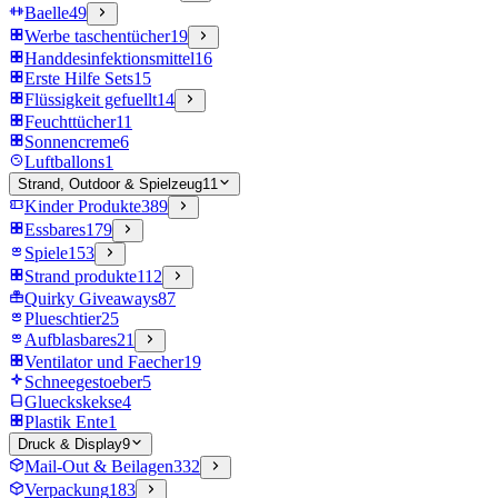
Baelle
49
Werbe taschentücher
19
Handdesinfektionsmittel
16
Erste Hilfe Sets
15
Flüssigkeit gefuellt
14
Feuchttücher
11
Sonnencreme
6
Luftballons
1
Strand, Outdoor & Spielzeug
11
Kinder Produkte
389
Essbares
179
Spiele
153
Strand produkte
112
Quirky Giveaways
87
Plueschtier
25
Aufblasbares
21
Ventilator und Faecher
19
Schneegestoeber
5
Glueckskekse
4
Plastik Ente
1
Druck & Display
9
Mail-Out & Beilagen
332
Verpackung
183