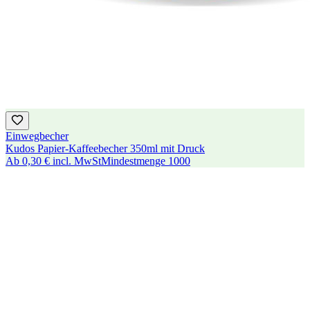
Einwegbecher
Kudos Papier-Kaffeebecher 350ml mit Druck
Ab
0,30 €
incl. MwSt
Mindestmenge
1000