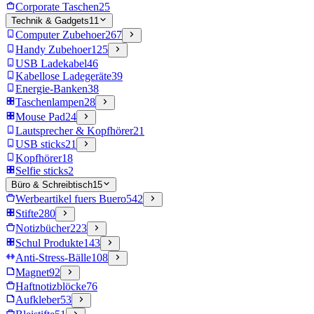
Corporate Taschen
25
Technik & Gadgets
11
Computer Zubehoer
267
Handy Zubehoer
125
USB Ladekabel
46
Kabellose Ladegeräte
39
Energie-Banken
38
Taschenlampen
28
Mouse Pad
24
Lautsprecher & Kopfhörer
21
USB sticks
21
Kopfhörer
18
Selfie sticks
2
Büro & Schreibtisch
15
Werbeartikel fuers Buero
542
Stifte
280
Notizbücher
223
Schul Produkte
143
Anti-Stress-Bälle
108
Magnet
92
Haftnotizblöcke
76
Aufkleber
53