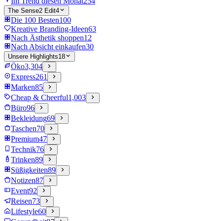
Im Trend diesen Monat
254
The Sense2 Edit
4
Die 100 Besten
100
Kreative Branding-Ideen
63
Nach Ästhetik shoppen
12
Nach Absicht einkaufen
30
Unsere Highlights
18
Öko
3,304
Express
261
Marken
85
Cheap & Cheerful
1,003
Büro
96
Bekleidung
69
Taschen
70
Premium
47
Technik
76
Trinken
89
Süßigkeiten
89
Notizen
87
Event
92
Reisen
73
Lifestyle
60