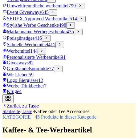
Umweltfreundliche werbemittel
799
Event Giveaways
645
SEDEX Approved Werbeartikel
514
Stylishe Werbe Geschenke
498
Markenname Werbegeschenke
435
Preisgünstiges
416
Schnelle Werbemittel
415
Werbemittel
144
Personalisierte Werbeartikel
91
Giveaways
82
Großhandelsprodukte
77
Wir Lieben
59
Logo Biergläser
12
Werbe Trinkbecher
7
Krüge
4
Zurück zu
Tasse
Startseite
›
Tasse
›
Kaffee oder Tee Accessories
KATEGORIE
·
45
Produkte in dieser Kategorie.
Kaffee- & Tee-Werbeartikel