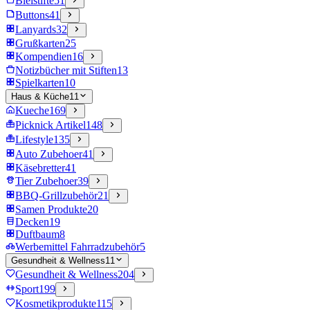
Bleistifte
51
Buttons
41
Lanyards
32
Grußkarten
25
Kompendien
16
Notizbücher mit Stiften
13
Spielkarten
10
Haus & Küche
11
Kueche
169
Picknick Artikel
148
Lifestyle
135
Auto Zubehoer
41
Käsebretter
41
Tier Zubehoer
39
BBQ-Grillzubehör
21
Samen Produkte
20
Decken
19
Duftbaum
8
Werbemittel Fahrradzubehör
5
Gesundheit & Wellness
11
Gesundheit & Wellness
204
Sport
199
Kosmetikprodukte
115