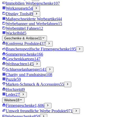
Immobilien Werbegeschenke
107
Werkzeugsets
54
Display Tools
49
Maßgeschneiderte Werbeartikel
44
Werbebanner und Werbefahnen
15
Werbemittel Fahnen
12
Wackelbild
5
Geschenke & Anlässe
11
Konferenz Produkte
437
Branchenspezifische Firmengeschenke
195
Sommergeschenke
166
Geschenkkartons
147
Weihnachten
145
Schluesselanhaenger
141
Charity und Fundraising
108
Puzzle
59
Marken-Schmuck & Accessoires
55
Hochzeit
49
Leder
27
Weitere
18
Firmengeschenke
1,606
Umwelt freundliche Werbe Produkte
971
Werbegeschenke
850