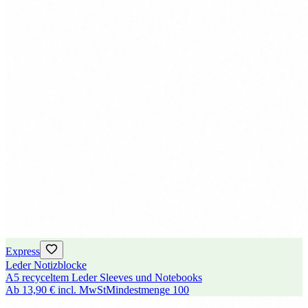
Express
Leder Notizblocke
A5 recyceltem Leder Sleeves und Notebooks
Ab
13,90 €
incl. MwSt
Mindestmenge
100