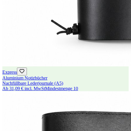
Express
Aluminium Notizbücher
Nachfüllbare Lederjournale (A5)
Ab
31,09 €
incl. MwSt
Mindestmenge
10