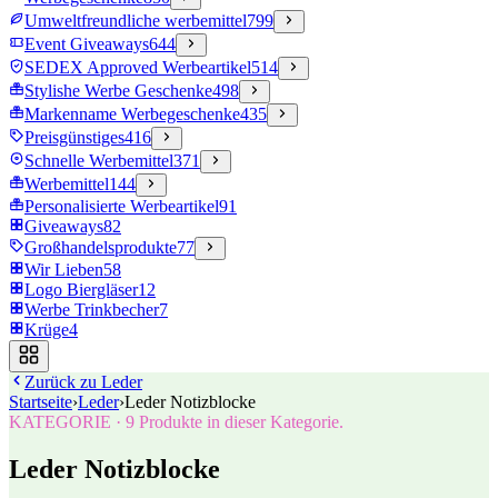
Umweltfreundliche werbemittel
799
Event Giveaways
644
SEDEX Approved Werbeartikel
514
Stylishe Werbe Geschenke
498
Markenname Werbegeschenke
435
Preisgünstiges
416
Schnelle Werbemittel
371
Werbemittel
144
Personalisierte Werbeartikel
91
Giveaways
82
Großhandelsprodukte
77
Wir Lieben
58
Logo Biergläser
12
Werbe Trinkbecher
7
Krüge
4
Zurück zu
Leder
Startseite
›
Leder
›
Leder Notizblocke
KATEGORIE
·
9
Produkte in dieser Kategorie.
Leder Notizblocke