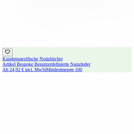
Kundenspezifische Notizbücher
Artikel Bespoke Benutzerdefinierte Naturleder
Ab
24,92 €
incl. MwSt
Mindestmenge
100