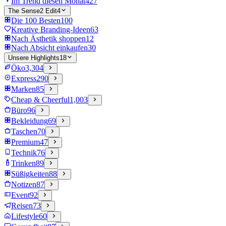
Im Trend diesen Monat
427
The Sense2 Edit
4
Die 100 Besten
100
Kreative Branding-Ideen
63
Nach Ästhetik shoppen
12
Nach Absicht einkaufen
30
Unsere Highlights
18
Öko
3,304
Express
290
Marken
85
Cheap & Cheerful
1,003
Büro
96
Bekleidung
69
Taschen
70
Premium
47
Technik
76
Trinken
89
Süßigkeiten
88
Notizen
87
Event
92
Reisen
73
Lifestyle
60