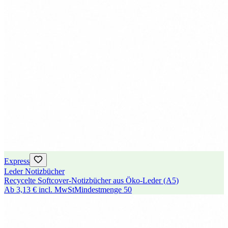
Express
Leder Notizbücher
Recycelte Softcover-Notizbücher aus Öko-Leder (A5)
Ab
3,13 €
incl. MwSt
Mindestmenge
50