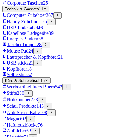
Corporate Taschen
25
Technik & Gadgets
11
Computer Zubehoer
267
Handy Zubehoer
125
USB Ladekabel
46
Kabellose Ladegeräte
39
Energie-Banken
38
Taschenlampen
28
Mouse Pad
24
Lautsprecher & Kopfhörer
21
USB sticks
21
Kopfhörer
18
Selfie sticks
2
Büro & Schreibtisch
15
Werbeartikel fuers Buero
542
Stifte
280
Notizbücher
223
Schul Produkte
143
Anti-Stress-Bälle
108
Magnet
92
Haftnotizblöcke
76
Aufkleber
53