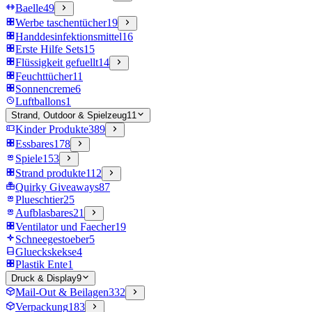
Baelle
49
Werbe taschentücher
19
Handdesinfektionsmittel
16
Erste Hilfe Sets
15
Flüssigkeit gefuellt
14
Feuchttücher
11
Sonnencreme
6
Luftballons
1
Strand, Outdoor & Spielzeug
11
Kinder Produkte
389
Essbares
178
Spiele
153
Strand produkte
112
Quirky Giveaways
87
Plueschtier
25
Aufblasbares
21
Ventilator und Faecher
19
Schneegestoeber
5
Glueckskekse
4
Plastik Ente
1
Druck & Display
9
Mail-Out & Beilagen
332
Verpackung
183