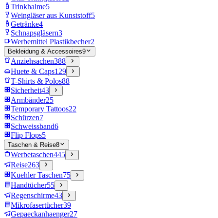
Trinkhalme
5
Weingläser aus Kunststoff
5
Getränke
4
Schnapsgläsern
3
Werbemittel Plastikbecher
2
Bekleidung & Accessoires
9
Anziehsachen
388
Huete & Caps
129
T-Shirts & Polos
88
Sicherheit
43
Armbänder
25
Temporary Tattoos
22
Schürzen
7
Schweissband
6
Flip Flops
5
Taschen & Reise
8
Werbetaschen
445
Reise
263
Kuehler Taschen
75
Handtücher
55
Regenschirme
43
Mikrofasertücher
39
Gepaeckanhaenger
27