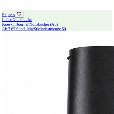
Express
Leder Notizblocke
Koeskin Journal Notizbücher (A5)
Ab
7,65 €
incl. MwSt
Mindestmenge
50