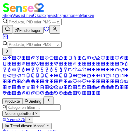
Shop
Was ist neu
Öko
Express
Inspirationen
Marken
Findie fragen
Produkte
Briefing
Neu eingetroffen
1
Neues
376
Im Trend diesen Monat
1