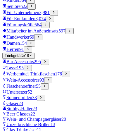
Kinder
364
Senioren
22
Für Unternehmen
3,981
Für Endkunden
3,074
Führungskräfte
564
Mitarbeiter im Außeneinsatz
597
Handwerker
69
Damen
154
Herren
91
Trinkgefäße
18
Bar Accessoirs
295
Tasse
195
Werbemittel Trinkflaschen
176
Wein-Accessoires
93
Flaschenoeffner
55
Untersetzer
52
Sonnenbrillen
33
Gläser
23
Stubby-Halter
23
Beer Glasses
22
Wein- und Champagnergläser
20
Unzerbrechliche Brillen
13
Glas Trinkgläser
12