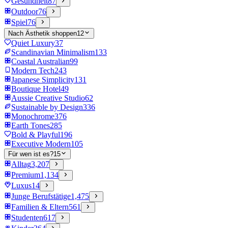
Gesundheit
87
Outdoor
76
Spiel
76
Nach Ästhetik shoppen
12
Quiet Luxury
37
Scandinavian Minimalism
133
Coastal Australian
99
Modern Tech
243
Japanese Simplicity
131
Boutique Hotel
49
Aussie Creative Studio
62
Sustainable by Design
336
Monochrome
376
Earth Tones
285
Bold & Playful
196
Executive Modern
105
Für wen ist es?
15
Alltag
3,207
Premium
1,134
Luxus
14
Junge Berufstätige
1,475
Familien & Eltern
561
Studenten
617