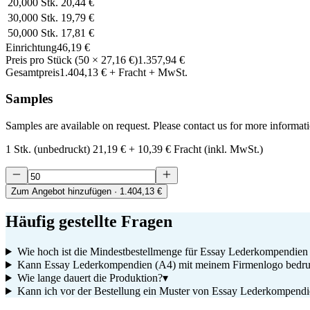
20,000
Stk.
20,44 €
30,000
Stk.
19,79 €
50,000
Stk.
17,81 €
Einrichtung
46,19 €
Preis pro Stück
(
50
×
27,16 €
)
1.357,94 €
Gesamtpreis
1.404,13 €
+ Fracht + MwSt.
Samples
Samples are available on request. Please contact us for more informat
1 Stk. (unbedruckt)
21,19 €
+
10,39 €
Fracht (inkl. MwSt.)
Zum Angebot hinzufügen
· 1.404,13 €
Häufig gestellte Fragen
Wie hoch ist die Mindestbestellmenge für Essay Lederkompendien
Kann Essay Lederkompendien (A4) mit meinem Firmenlogo bedru
Wie lange dauert die Produktion?
▾
Kann ich vor der Bestellung ein Muster von Essay Lederkompendi