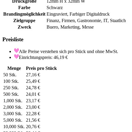
Druckgröße
12mm H x 32mm W
Farbe
Schwarz
Brandingmöglichkeit
Eingraviert, Farbiger Digitaldruck
Zielgruppe
Finanz, Firmen, Gastronomie, IT, Staatlich
Zweck
Buero, Marketing, Messe
Preisliste
Alle Preise verstehen sich pro Stück und ohne MwSt.
Einrichtungspreis: 46,19 €
Menge
Preis pro Stück
50
Stk.
27,16 €
100
Stk.
25,49 €
250
Stk.
24,78 €
500
Stk.
24,01 €
1,000
Stk.
23,17 €
2,000
Stk.
23,00 €
3,000
Stk.
22,28 €
5,000
Stk.
21,56 €
10,000
Stk.
20,76 €