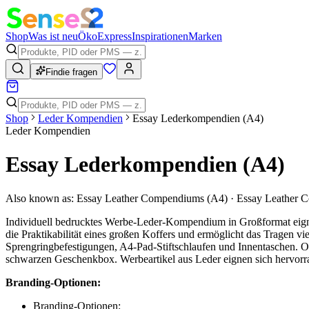
Shop
Was ist neu
Öko
Express
Inspirationen
Marken
Findie fragen
Shop
Leder Kompendien
Essay Lederkompendien (A4)
Leder Kompendien
Essay Lederkompendien (A4)
Also known as:
Essay Leather Compendiums (A4) · Essay Leather 
Individuell bedrucktes Werbe-Leder-Kompendium in Großformat eigne
die Praktikabilität eines großen Koffers und ermöglicht das Tragen 
Sprengringbefestigungen, A4-Pad-Stiftschlaufen und Innentaschen. Op
schwarzen Geschenkbox. Werbeartikel aus Leder eignen sich hervorr
Branding-Optionen:
Branding-Optionen: