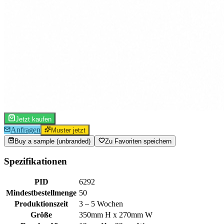
Jetzt kaufen
Anfragen
Muster jetzt
Buy a sample (unbranded)
Zu Favoriten speichern
Spezifikationen
PID
6292
Mindestbestellmenge
50
Produktionszeit
3 – 5 Wochen
Größe
350mm H x 270mm W