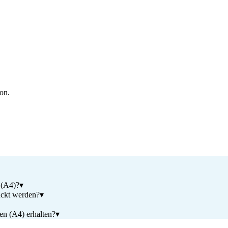
ion.
 (A4)?
▾
ckt werden?
▾
en (A4) erhalten?
▾