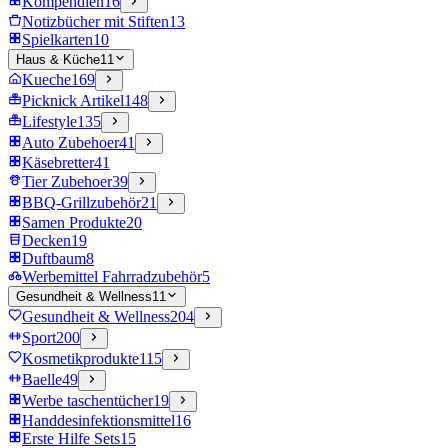
Kompendien
16
Notizbücher mit Stiften
13
Spielkarten
10
Haus & Küche
11
Kueche
169
Picknick Artikel
148
Lifestyle
135
Auto Zubehoer
41
Käsebretter
41
Tier Zubehoer
39
BBQ-Grillzubehör
21
Samen Produkte
20
Decken
19
Duftbaum
8
Werbemittel Fahrradzubehör
5
Gesundheit & Wellness
11
Gesundheit & Wellness
204
Sport
200
Kosmetikprodukte
115
Baelle
49
Werbe taschentücher
19
Handdesinfektionsmittel
16
Erste Hilfe Sets
15