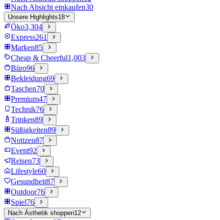
Nach Absicht einkaufen
30
Unsere Highlights
18
Öko
3,304
Express
261
Marken
85
Cheap & Cheerful
1,003
Büro
96
Bekleidung
69
Taschen
70
Premium
47
Technik
76
Trinken
89
Süßigkeiten
89
Notizen
87
Event
92
Reisen
73
Lifestyle
60
Gesundheit
87
Outdoor
76
Spiel
76
Nach Ästhetik shoppen
12