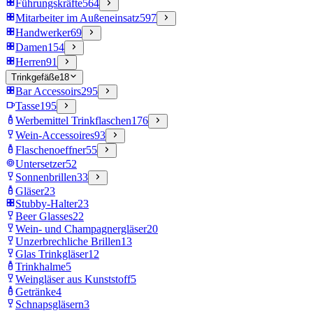
Führungskräfte
564
Mitarbeiter im Außeneinsatz
597
Handwerker
69
Damen
154
Herren
91
Trinkgefäße
18
Bar Accessoirs
295
Tasse
195
Werbemittel Trinkflaschen
176
Wein-Accessoires
93
Flaschenoeffner
55
Untersetzer
52
Sonnenbrillen
33
Gläser
23
Stubby-Halter
23
Beer Glasses
22
Wein- und Champagnergläser
20
Unzerbrechliche Brillen
13
Glas Trinkgläser
12
Trinkhalme
5
Weingläser aus Kunststoff
5
Getränke
4
Schnapsgläsern
3