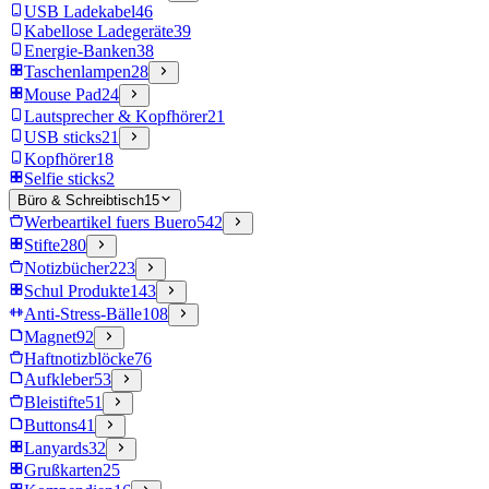
USB Ladekabel
46
Kabellose Ladegeräte
39
Energie-Banken
38
Taschenlampen
28
Mouse Pad
24
Lautsprecher & Kopfhörer
21
USB sticks
21
Kopfhörer
18
Selfie sticks
2
Büro & Schreibtisch
15
Werbeartikel fuers Buero
542
Stifte
280
Notizbücher
223
Schul Produkte
143
Anti-Stress-Bälle
108
Magnet
92
Haftnotizblöcke
76
Aufkleber
53
Bleistifte
51
Buttons
41
Lanyards
32
Grußkarten
25