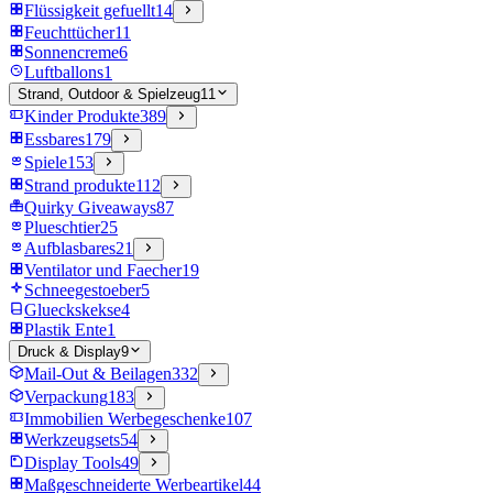
Flüssigkeit gefuellt
14
Feuchttücher
11
Sonnencreme
6
Luftballons
1
Strand, Outdoor & Spielzeug
11
Kinder Produkte
389
Essbares
179
Spiele
153
Strand produkte
112
Quirky Giveaways
87
Plueschtier
25
Aufblasbares
21
Ventilator und Faecher
19
Schneegestoeber
5
Glueckskekse
4
Plastik Ente
1
Druck & Display
9
Mail-Out & Beilagen
332
Verpackung
183
Immobilien Werbegeschenke
107
Werkzeugsets
54
Display Tools
49
Maßgeschneiderte Werbeartikel
44