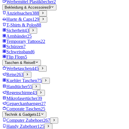
Werbemittel Plastikbecher
2
Bekleidung & Accessoires
9
Anziehsachen
388
Huete & Caps
129
T-Shirts & Polos
88
Sicherheit
43
Armbänder
25
Temporary Tattoos
22
Schürzen
7
Schweissband
6
Flip Flops
5
Taschen & Reise
8
Werbetaschen
445
Reise
263
Kuehler Taschen
75
Handtücher
55
Regenschirme
43
Mikrofasertücher
39
Gepaeckanhaenger
27
Corporate Taschen
25
Technik & Gadgets
11
Computer Zubehoer
267
Handy Zubehoer
125