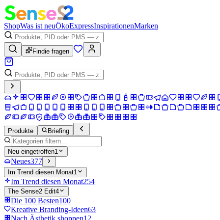
Shop
Was ist neu
Öko
Express
Inspirationen
Marken
Findie fragen
Produkte
Briefing
Neu eingetroffen
1
Neues
377
Im Trend diesen Monat
1
Im Trend diesen Monat
254
The Sense2 Edit
4
Die 100 Besten
100
Kreative Branding-Ideen
63
Nach Ästhetik shoppen
12