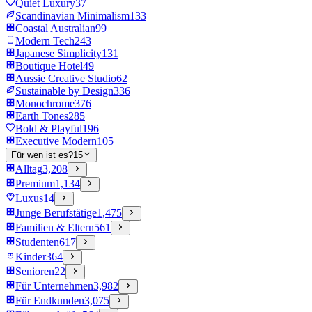
Quiet Luxury
37
Scandinavian Minimalism
133
Coastal Australian
99
Modern Tech
243
Japanese Simplicity
131
Boutique Hotel
49
Aussie Creative Studio
62
Sustainable by Design
336
Monochrome
376
Earth Tones
285
Bold & Playful
196
Executive Modern
105
Für wen ist es?
15
Alltag
3,208
Premium
1,134
Luxus
14
Junge Berufstätige
1,475
Familien & Eltern
561
Studenten
617
Kinder
364
Senioren
22
Für Unternehmen
3,982
Für Endkunden
3,075