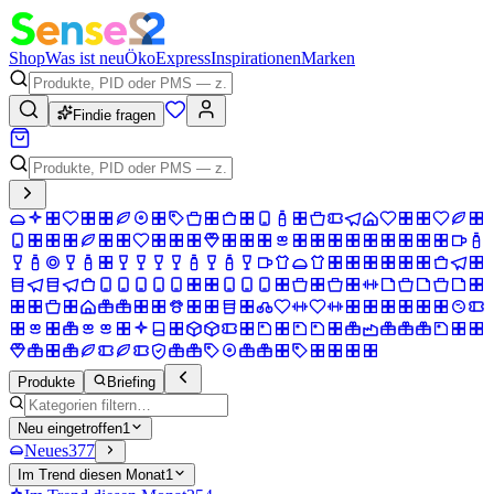
Shop
Was ist neu
Öko
Express
Inspirationen
Marken
Findie fragen
Produkte
Briefing
Neu eingetroffen
1
Neues
377
Im Trend diesen Monat
1