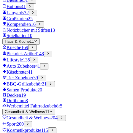
Bleistifte
51
Buttons
41
Lanyards
32
Grußkarten
25
Kompendien
16
Notizbücher mit Stiften
13
Spielkarten
10
Haus & Küche
11
Kueche
169
Picknick Artikel
148
Lifestyle
135
Auto Zubehoer
41
Käsebretter
41
Tier Zubehoer
39
BBQ-Grillzubehör
21
Samen Produkte
20
Decken
19
Duftbaum
8
Werbemittel Fahrradzubehör
5
Gesundheit & Wellness
11
Gesundheit & Wellness
204
Sport
200
Kosmetikprodukte
115