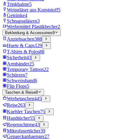
Trinkhalme
5
Weingläser aus Kunststoff
5
Getränke
4
Schnapsgläsern
3
Werbemittel Plastikbecher
2
Bekleidung & Accessoires
9
Anziehsachen
388
Huete & Caps
129
T-Shirts & Polos
88
Sicherheit
43
Armbänder
25
Temporary Tattoos
22
Schürzen
7
Schweissband
6
Flip Flops
5
Taschen & Reise
8
Werbetaschen
445
Reise
263
Kuehler Taschen
75
Handtücher
55
Regenschirme
43
Mikrofasertücher
39
Gepaeckanhaenger
27