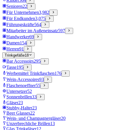
Kinder
364
Senioren
22
Für Unternehmen
3,982
Für Endkunden
3,075
Führungskräfte
564
Mitarbeiter im Außeneinsatz
597
Handwerker
69
Damen
154
Herren
91
Trinkgefäße
18
Bar Accessoirs
295
Tasse
195
Werbemittel Trinkflaschen
176
Wein-Accessoires
93
Flaschenoeffner
55
Untersetzer
52
Sonnenbrillen
33
Gläser
23
Stubby-Halter
23
Beer Glasses
22
Wein- und Champagnergläser
20
Unzerbrechliche Brillen
13
Glas Trinkgläser
12