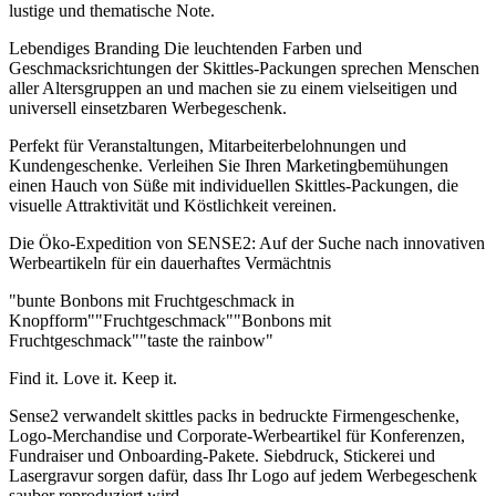
lustige und thematische Note.
Lebendiges Branding Die leuchtenden Farben und
Geschmacksrichtungen der Skittles-Packungen sprechen Menschen
aller Altersgruppen an und machen sie zu einem vielseitigen und
universell einsetzbaren Werbegeschenk.
Perfekt für Veranstaltungen, Mitarbeiterbelohnungen und
Kundengeschenke. Verleihen Sie Ihren Marketingbemühungen
einen Hauch von Süße mit individuellen Skittles-Packungen, die
visuelle Attraktivität und Köstlichkeit vereinen.
Die Öko-Expedition von SENSE2: Auf der Suche nach innovativen
Werbeartikeln für ein dauerhaftes Vermächtnis
"bunte Bonbons mit Fruchtgeschmack in
Knopfform"
"Fruchtgeschmack"
"Bonbons mit
Fruchtgeschmack"
"taste the rainbow"
Find it. Love it. Keep it.
Sense2 verwandelt skittles packs in bedruckte Firmengeschenke,
Logo-Merchandise und Corporate-Werbeartikel für Konferenzen,
Fundraiser und Onboarding-Pakete. Siebdruck, Stickerei und
Lasergravur sorgen dafür, dass Ihr Logo auf jedem Werbegeschenk
sauber reproduziert wird.