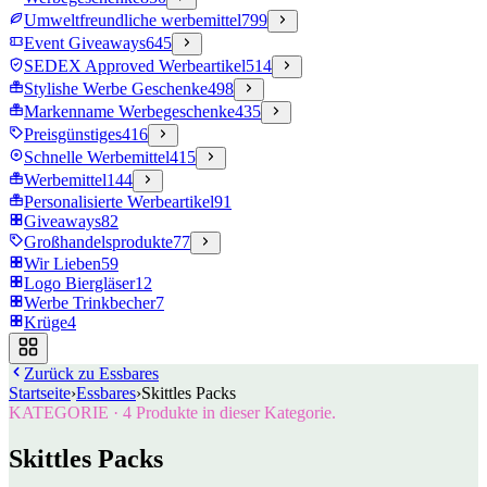
Umweltfreundliche werbemittel
799
Event Giveaways
645
SEDEX Approved Werbeartikel
514
Stylishe Werbe Geschenke
498
Markenname Werbegeschenke
435
Preisgünstiges
416
Schnelle Werbemittel
415
Werbemittel
144
Personalisierte Werbeartikel
91
Giveaways
82
Großhandelsprodukte
77
Wir Lieben
59
Logo Biergläser
12
Werbe Trinkbecher
7
Krüge
4
Zurück zu
Essbares
Startseite
›
Essbares
›
Skittles Packs
KATEGORIE
·
4
Produkte in dieser Kategorie.
Skittles Packs