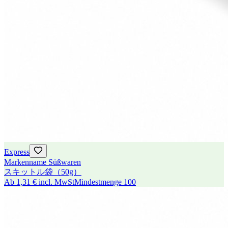
Express
Markenname Süßwaren
スキットル袋（50g）
Ab
1,31 €
incl. MwSt
Mindestmenge
100