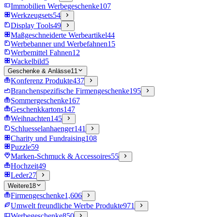
Immobilien Werbegeschenke
107
Werkzeugsets
54
Display Tools
49
Maßgeschneiderte Werbeartikel
44
Werbebanner und Werbefahnen
15
Werbemittel Fahnen
12
Wackelbild
5
Geschenke & Anlässe
11
Konferenz Produkte
437
Branchenspezifische Firmengeschenke
195
Sommergeschenke
167
Geschenkkartons
147
Weihnachten
145
Schluesselanhaenger
141
Charity und Fundraising
108
Puzzle
59
Marken-Schmuck & Accessoires
55
Hochzeit
49
Leder
27
Weitere
18
Firmengeschenke
1,606
Umwelt freundliche Werbe Produkte
971
Werbegeschenke
850