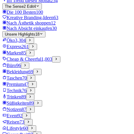
Im Trend diesen Monat
254
The Sense2 Edit
4
Die 100 Besten
100
Kreative Branding-Ideen
63
Nach Ästhetik shoppen
12
Nach Absicht einkaufen
30
Unsere Highlights
18
Öko
3,304
Express
261
Marken
85
Cheap & Cheerful
1,003
Büro
96
Bekleidung
69
Taschen
70
Premium
47
Technik
76
Trinken
89
Süßigkeiten
89
Notizen
87
Event
92
Reisen
73
Lifestyle
60