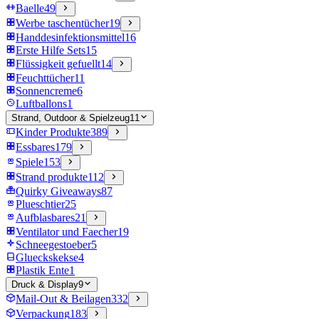
Baelle
49
Werbe taschentücher
19
Handdesinfektionsmittel
16
Erste Hilfe Sets
15
Flüssigkeit gefuellt
14
Feuchttücher
11
Sonnencreme
6
Luftballons
1
Strand, Outdoor & Spielzeug
11
Kinder Produkte
389
Essbares
179
Spiele
153
Strand produkte
112
Quirky Giveaways
87
Plueschtier
25
Aufblasbares
21
Ventilator und Faecher
19
Schneegestoeber
5
Glueckskekse
4
Plastik Ente
1
Druck & Display
9
Mail-Out & Beilagen
332
Verpackung
183