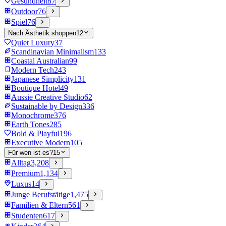
Gesundheit
87
Outdoor
76
Spiel
76
Nach Ästhetik shoppen
12
Quiet Luxury
37
Scandinavian Minimalism
133
Coastal Australian
99
Modern Tech
243
Japanese Simplicity
131
Boutique Hotel
49
Aussie Creative Studio
62
Sustainable by Design
336
Monochrome
376
Earth Tones
285
Bold & Playful
196
Executive Modern
105
Für wen ist es?
15
Alltag
3,208
Premium
1,134
Luxus
14
Junge Berufstätige
1,475
Familien & Eltern
561
Studenten
617