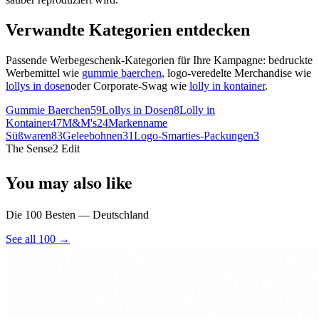
Verwandte Kategorien entdecken
Passende Werbegeschenk-Kategorien für Ihre Kampagne: bedruckte
Werbemittel wie
gummie baerchen
, logo-veredelte Merchandise wie
lollys in dosen
oder Corporate-Swag wie
lolly in kontainer
.
Gummie Baerchen
59
Lollys in Dosen
8
Lolly in
Kontainer
47
M&M's
24
Markenname
Süßwaren
83
Geleebohnen
31
Logo-Smarties-Packungen
3
The Sense2 Edit
You may also like
Die 100 Besten — Deutschland
See all 100 →