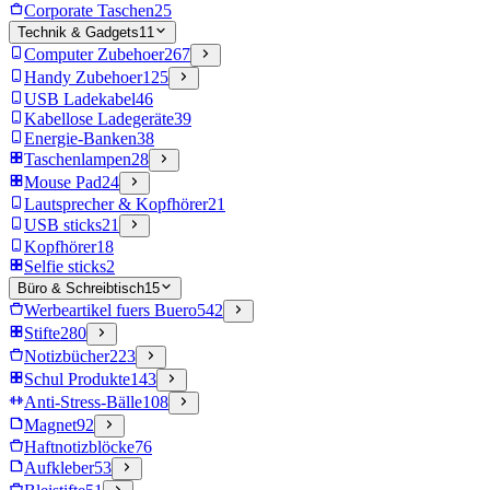
Corporate Taschen
25
Technik & Gadgets
11
Computer Zubehoer
267
Handy Zubehoer
125
USB Ladekabel
46
Kabellose Ladegeräte
39
Energie-Banken
38
Taschenlampen
28
Mouse Pad
24
Lautsprecher & Kopfhörer
21
USB sticks
21
Kopfhörer
18
Selfie sticks
2
Büro & Schreibtisch
15
Werbeartikel fuers Buero
542
Stifte
280
Notizbücher
223
Schul Produkte
143
Anti-Stress-Bälle
108
Magnet
92
Haftnotizblöcke
76
Aufkleber
53