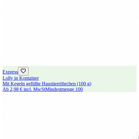
Express
Lolly in Kontainer
Mit Kegeln gefüllte Haustierröhrchen (100 g)
Ab
2,98 €
incl. MwSt
Mindestmenge
100